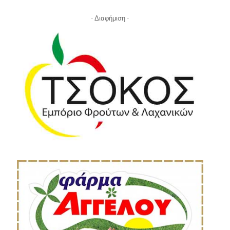
- Διαφήμιση -