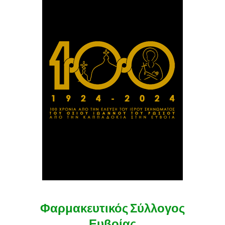
Φαρμακευτικός Σύλλογος
Ευβοίας