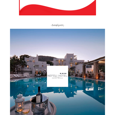
- Διαφήμιση -