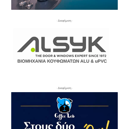
- Διαφήμιση -
- Διαφήμιση -