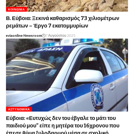
ΚΟΙΝΩΝΊΑ
Β. Εύβοια: Ξεκινά καθαρισμός 73 χιλιομέτρων
ρεμάτων – Έργο 7 εκατομμυρίων
eviaonline Newsroom
7 Αυγούστου 2025
ΑΣΤΥΝΟΜΙΚΆ
Εύβοια: «Ευτυχώς δεν του έβγαλε το μάτι του
παιδιού μου” είπε η μητέρα του 16χρονου που
έπεσε θύμα ξυλοδαρμού μέσα σε σχολικό