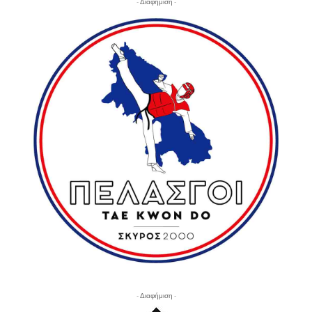
- Διαφήμιση -
- Διαφήμιση -