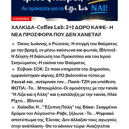
ΚΟΙΝΩΝΊΑ
ΧΑΛΚΙΔΑ-Coffee Lab: 2+1 ΔΩΡΟ ΚΑΦΕ- Η
ΝΕΑ ΠΡΟΣΦΟΡΑ ΠΟΥ ΔΕΝ ΧΑΝΕΤΑΙ!
Όσιος Ιωάννης o Ρώσσος: Η στιγμή του θαύματος
με την βροχή, εν μέσω καύσωνα και φωτιάς (Βίντεο)-
Η δέηση-Η διάσωση του Προκοπίου και του Ιερού
Σκηνώματος-Η εικόνα του Θαύματος
Εύβοια-ΣΟΚ: Σε ποια υπηρεσία του Δημοσίου,
εμφανίστηκαν αίφνης ΔΥΟ βαλιτσάτοι τύποι με
Passat και.. ανέκριναν τον… Πασά-ΤΖΗ για υπόθεση
ΦΩΤΙΑ;-Το… Μπουρλότο-Οι ομοιότητες με την ταινία
“Η Λίζα και η Άλλη” και η κατάληξη με την ταινία, Ηλία
Ρίχτο… (Βίντεο)
Χαλκίδα: Η…”Έξυπνη Πόλη” της Βάκα- Σκαμμένοι
δρόμοι τον Αύγουστο-Ράβε, ξήλωνε -Το …Ψηφιακό
αποτύπωμα της Έλενας-Δεν άλλαξαν τους αγωγούς
στην ανάπλαση- Θα το κάνουν τώρα-Αναζητείται