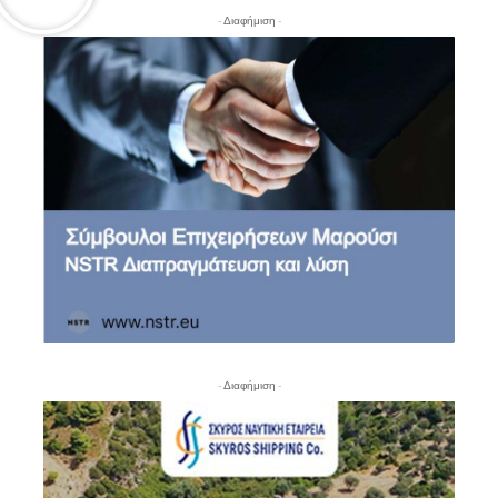
- Διαφήμιση -
- Διαφήμιση -