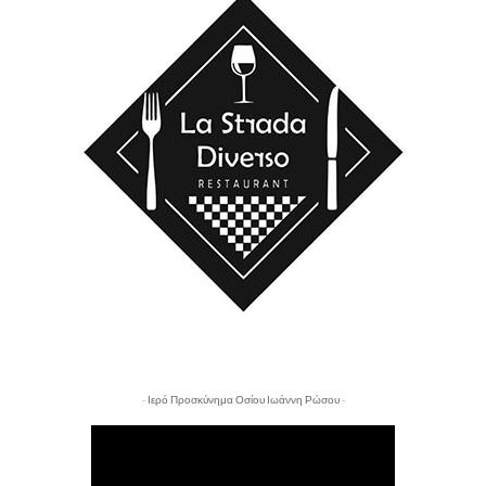
- Ιερό Προσκύνημα Οσίου Ιωάννη Ρώσου -