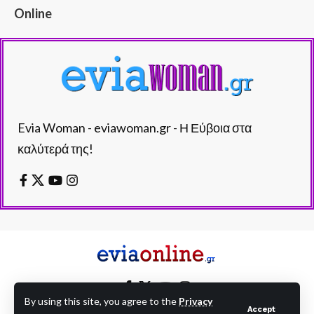
Online
Evia Woman - eviawoman.gr - Η Εύβοια στα
καλύτερά της!
By using this site, you agree to the
Privacy
Accept