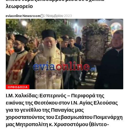
λεωφορείο
eviaonline Newsroom
2 Νοεμβρίου 2023
ΟΡΘΟΔΟΞΊΑ
Ι.Μ. Χαλκίδας: Εσπερινός – Περιφορά της
εικόνας της Θεοτόκου στον Ι.Ν. Αγίας Ελεούσας
για το γενέθλιο της Παναγίας μας
χοροστατούντος του Σεβασμιωτάτου Ποιμενάρχη
μας Μητροπολίτη κ. Χρυσοστόμου (Βίντεο-