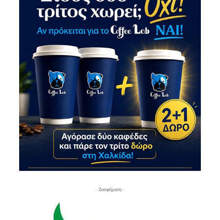
- Διαφήμιση -