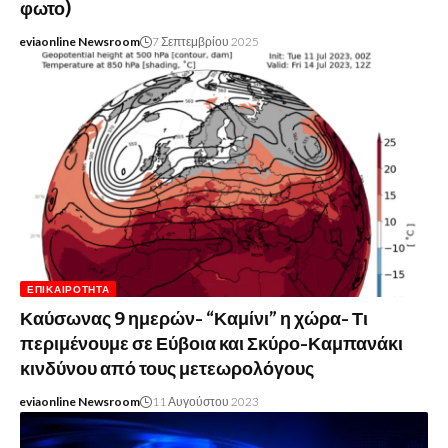
φωτο)
eviaonline Newsroom
7 Σεπτεμβρίου 2025
ΕΠΙΚΑΙΡΌΤΗΤΑ
Καύσωνας 9 ημερών- “Καμίνι” η χώρα- Τι
περιμένουμε σε Εύβοια και Σκύρο-Καμπανάκι
κινδύνου από τους μετεωρολόγους
eviaonline Newsroom
11 Αυγούστου 2023