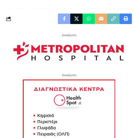
- Διαφήμιση -
- Διαφήμιση -