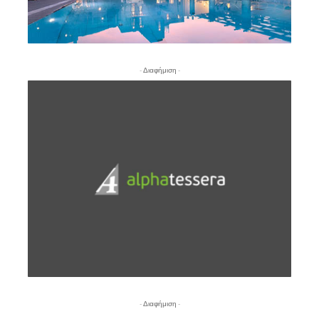
- Διαφήμιση -
- Διαφήμιση -