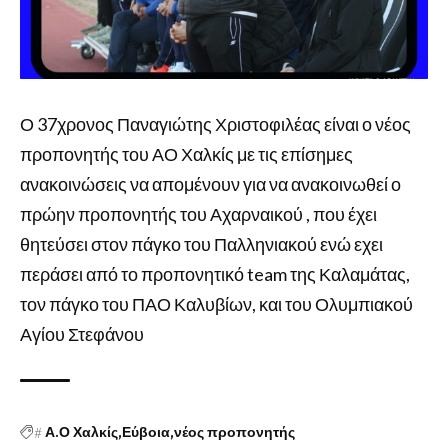
Ο 37χρονος Παναγιώτης Χριστοφιλέας είναι ο νέος
προπονητής του ΑΟ Χαλκίς με τις επίσημες
ανακοινώσεις να απομένουν για να ανακοινωθεί ο
πρώην προπονητής του Αχαρναικού , που έχει
θητεύσει στον πάγκο του Παλληνιακού ενώ εχει
περάσει από το προπονητικό team της Καλαμάτας,
τον πάγκο του ΠΑΟ Καλυβίων, και του Ολυμπιακού
Αγίου Στεφάνου
#
Α.Ο Χαλκίς
Εύβοια
νέος προπονητής