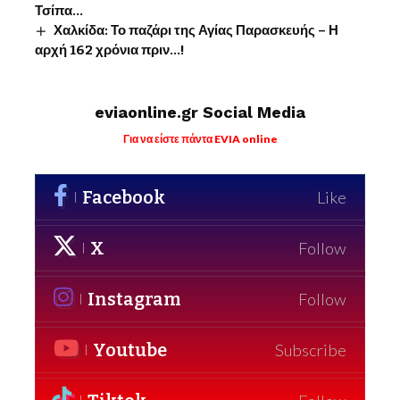
Τσίπα…
Χαλκίδα: Το παζάρι της Αγίας Παρασκευής – Η
αρχή 162 χρόνια πριν…!
eviaonline.gr Social Media
Για να είστε πάντα EVIA online
Facebook
Like
X
Follow
Instagram
Follow
Youtube
Subscribe