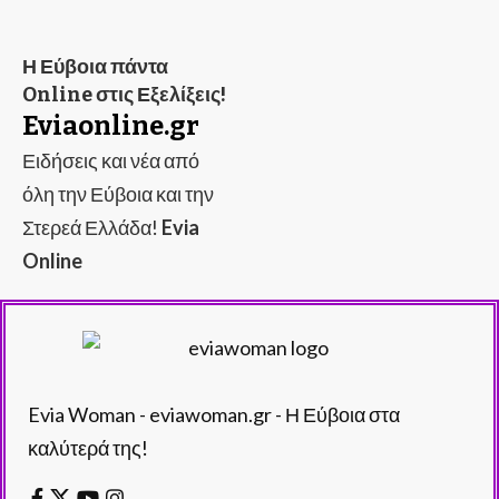
Η Εύβοια πάντα
Online στις Εξελίξεις!
Eviaonline.gr
Ειδήσεις και νέα από
όλη την Εύβοια και την
Στερεά Ελλάδα!
Evia
Online
Evia Woman - eviawoman.gr - Η Εύβοια στα
καλύτερά της!