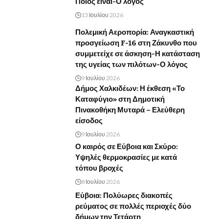
Ποιος είναι-Ο λόγος
13 Ιουλίου 2026
Πολεμική Αεροπορία: Αναγκαστική
προσγείωση F-16 στη Ζάκυνθο που
συμμετείχε σε άσκηση-Η κατάσταση
της υγείας των πιλότων-Ο λόγος
9 Ιουλίου 2026
Δήμος Χαλκιδέων: Η έκθεση «Το
Καταφύγιο» στη Δημοτική
Πινακοθήκη Μυταρά – Ελεύθερη
είσοδος
9 Ιουλίου 2026
Ο καιρός σε Εύβοια και Σκύρο:
Υψηλές θερμοκρασίες με κατά
τόπου βροχές
8 Ιουλίου 2026
Εύβοια: Πολύωρες διακοπές
ρεύματος σε πολλές περιοχές δύο
δήμων την Τετάρτη