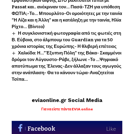
εμφανίστηκαν αίφνης ΔΥΟ βαλιτσάτοι τύποι με
Passat και.. ανέκριναν τον… Πασά-ΤΖΗ για υπόθεση
ΦΩΤΙΑ;-Το… Μπουρλότο-Οι ομοιότητες με την ταινία
“Η Λίζα και η Άλλη” και η κατάληξη με την ταινία, Ηλία
Ρίχτο… (Βίντεο)
Η συγκλονιστική φωτογραφία από τις φωτιές στη
Β. Εύβοια, στο άλμπουμ του Guardian για τα 50
χρόνια ιστορίας της Ευρώπης- Η θλιβερή επέτειος
Χαλκίδα: Η…”Έξυπνη Πόλη” της Βάκα- Σκαμμένοι
δρόμοι τον Αύγουστο-Ράβε, ξήλωνε -Το …Ψηφιακό
αποτύπωμα της Έλενας-Δεν άλλαξαν τους αγωγούς
στην ανάπλαση- Θα το κάνουν τώρα-Αναζητείται
Τσίπα…
eviaonline.gr Social Media
Για να είστε πάντα EVIA online
Facebook
Like