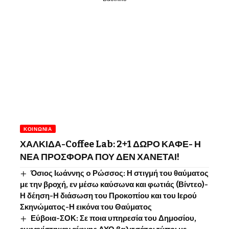
ΚΟΙΝΩΝΊΑ
ΧΑΛΚΙΔΑ-Coffee Lab: 2+1 ΔΩΡΟ ΚΑΦΕ- Η
ΝΕΑ ΠΡΟΣΦΟΡΑ ΠΟΥ ΔΕΝ ΧΑΝΕΤΑΙ!
Όσιος Ιωάννης o Ρώσσος: Η στιγμή του θαύματος
με την βροχή, εν μέσω καύσωνα και φωτιάς (Βίντεο)-
Η δέηση-Η διάσωση του Προκοπίου και του Ιερού
Σκηνώματος-Η εικόνα του Θαύματος
Εύβοια-ΣΟΚ: Σε ποια υπηρεσία του Δημοσίου,