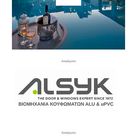
- Διαφήμιση -
- Διαφήμιση -