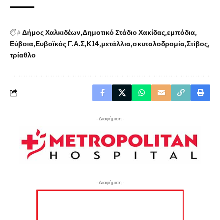
#
Δήμος Χαλκιδέων
Δημοτικό Στάδιο Χακίδας
εμπόδια
Εύβοια
Ευβοϊκός Γ.Α.Σ
Κ14
μετάλλια
σκυταλοδρομία
Στίβος
τρίαθλο
- Διαφήμιση -
- Διαφήμιση -