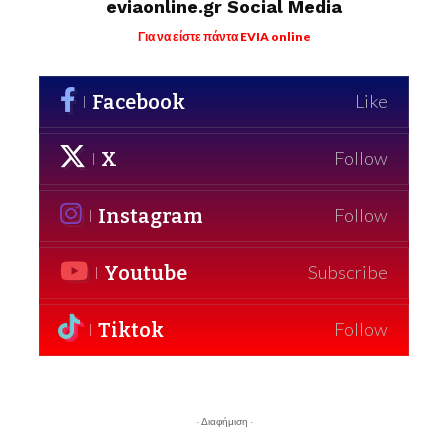
eviaonline.gr Social Media
Για να είστε πάντα EVIA online
Facebook
Like
X
Follow
Instagram
Follow
Youtube
Subscribe
Tiktok
Follow
- Διαφήμιση -