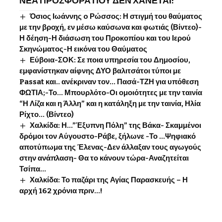
ΝΕΑ ΠΡΟΣΦΟΡΑ ΠΟΥ ΔΕΝ ΧΑΝΕΤΑΙ!
Όσιος Ιωάννης o Ρώσσος: Η στιγμή του θαύματος
με την βροχή, εν μέσω καύσωνα και φωτιάς (Βίντεο)-
Η δέηση-Η διάσωση του Προκοπίου και του Ιερού
Σκηνώματος-Η εικόνα του Θαύματος
Εύβοια-ΣΟΚ: Σε ποια υπηρεσία του Δημοσίου,
εμφανίστηκαν αίφνης ΔΥΟ βαλιτσάτοι τύποι με
Passat και.. ανέκριναν τον… Πασά-ΤΖΗ για υπόθεση
ΦΩΤΙΑ;-Το… Μπουρλότο-Οι ομοιότητες με την ταινία
“Η Λίζα και η Άλλη” και η κατάληξη με την ταινία, Ηλία
Ρίχτο… (Βίντεο)
Χαλκίδα: Η…”Έξυπνη Πόλη” της Βάκα- Σκαμμένοι
δρόμοι τον Αύγουστο-Ράβε, ξήλωνε -Το …Ψηφιακό
αποτύπωμα της Έλενας-Δεν άλλαξαν τους αγωγούς
στην ανάπλαση- Θα το κάνουν τώρα-Αναζητείται
Τσίπα…
Χαλκίδα: Το παζάρι της Αγίας Παρασκευής – Η
αρχή 162 χρόνια πριν…!