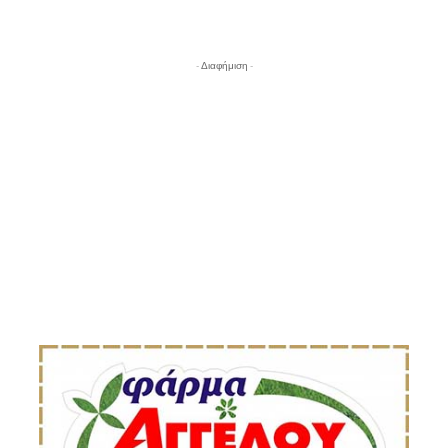
- Διαφήμιση -