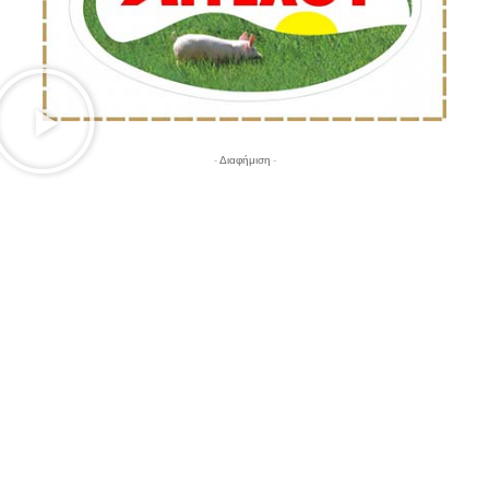
- Διαφήμιση -