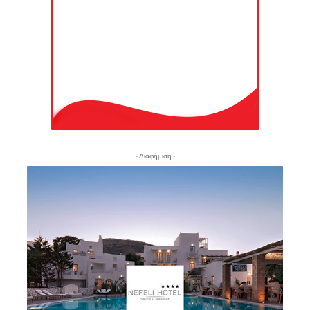
- Διαφήμιση -