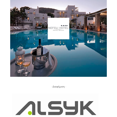
- Διαφήμιση -