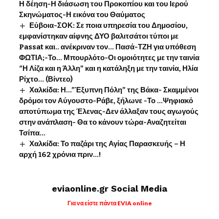
Η δέηση-Η διάσωση του Προκοπίου και του Ιερού
Σκηνώματος-Η εικόνα του Θαύματος
Εύβοια-ΣΟΚ: Σε ποια υπηρεσία του Δημοσίου,
εμφανίστηκαν αίφνης ΔΥΟ βαλιτσάτοι τύποι με
Passat και.. ανέκριναν τον… Πασά-ΤΖΗ για υπόθεση
ΦΩΤΙΑ;-Το… Μπουρλότο-Οι ομοιότητες με την ταινία
“Η Λίζα και η Άλλη” και η κατάληξη με την ταινία, Ηλία
Ρίχτο… (Βίντεο)
Χαλκίδα: Η…”Έξυπνη Πόλη” της Βάκα- Σκαμμένοι
δρόμοι τον Αύγουστο-Ράβε, ξήλωνε -Το …Ψηφιακό
αποτύπωμα της Έλενας-Δεν άλλαξαν τους αγωγούς
στην ανάπλαση- Θα το κάνουν τώρα-Αναζητείται
Τσίπα…
Χαλκίδα: Το παζάρι της Αγίας Παρασκευής – Η
αρχή 162 χρόνια πριν…!
eviaonline.gr Social Media
Για να είστε πάντα EVIA online