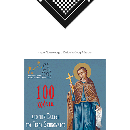
- Ιερό Προσκύνημα Οσίου Ιωάννη Ρώσου -