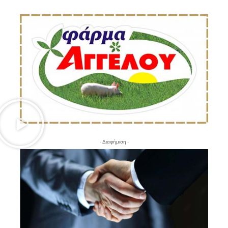
- Διαφήμιση -