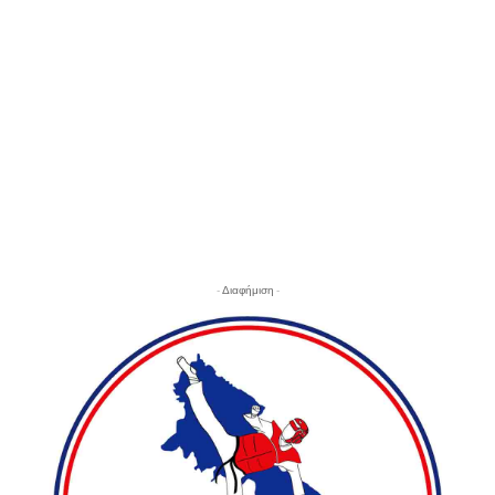
- Διαφήμιση -