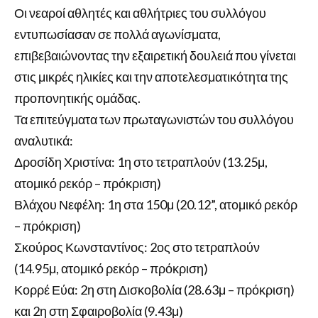
Οι νεαροί αθλητές και αθλήτριες του συλλόγου
εντυπωσίασαν σε πολλά αγωνίσματα,
επιβεβαιώνοντας την εξαιρετική δουλειά που γίνεται
στις μικρές ηλικίες και την αποτελεσματικότητα της
προπονητικής ομάδας.
Τα επιτεύγματα των πρωταγωνιστών του συλλόγου
αναλυτικά:
Δροσίδη Χριστίνα: 1η στο τετραπλούν (13.25μ,
ατομικό ρεκόρ – πρόκριση)
Βλάχου Νεφέλη: 1η στα 150μ (20.12”, ατομικό ρεκόρ
– πρόκριση)
Σκούρος Κωνσταντίνος: 2ος στο τετραπλούν
(14.95μ, ατομικό ρεκόρ – πρόκριση)
Κορρέ Εύα: 2η στη Δισκοβολία (28.63μ – πρόκριση)
και 2η στη Σφαιροβολία (9.43μ)