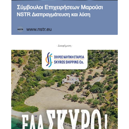
- Διαφήμιση -