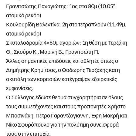
Γρανιτσώτης Παναγιώτης: 1ος στα 80μ (10.05”,
ατομικό ρεκόρ)
Κουλουρίδη Βαλεντίνα: 2η στο τετραπλούν (11.49μ,
ατομικό ρεκόρ)
Σκυταλοδρομία 4×80μ αγοριών: 1η θέση με Τερζάκη
Θ., Σκούρο Κ., Μαρινή Β., Γρανιτσώτη Π.
Άλλες σημαντικές επιδόσεις και αθλητές όπως ο
Δημήτρης Κρημίτσας, ο Θοδωρής Τερζάκης και η
σκυτάλη των κοριτσιών κατέγραψαν εξαιρετικές
εμφανίσεις.
Ο Σύλλογος έδωσε θερμά συγχαρητήρια σε όλους
τους συμμετέχοντες και στους προπονητές Χρήστο
Μποσινάκη, Πέτρο Γαραντζογιαννη, Έφη Μακρή και
Νίκο Σφυρόπουλο για την πολύτιμη συνεισφορά
τους στην επιτυχία.