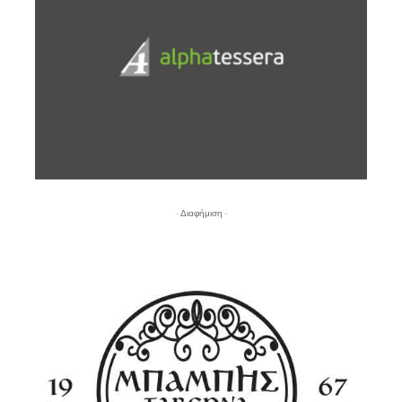
- Διαφήμιση -