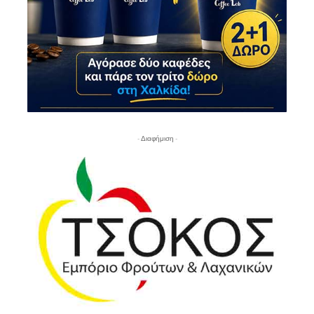
- Διαφήμιση -