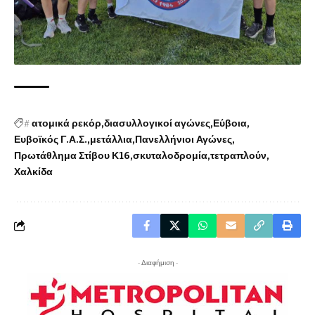
#
ατομικά ρεκόρ
διασυλλογικοί αγώνες
Εύβοια
Ευβοϊκός Γ.Α.Σ.
μετάλλια
Πανελλήνιοι Αγώνες
Πρωτάθλημα Στίβου Κ16
σκυταλοδρομία
τετραπλούν
Χαλκίδα
- Διαφήμιση -