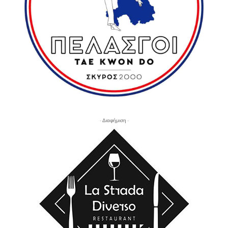
- Διαφήμιση -