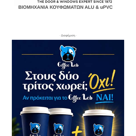
- Διαφήμιση -