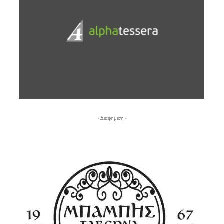
- Διαφήμιση -