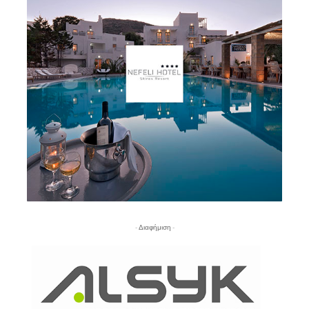
- Διαφήμιση -