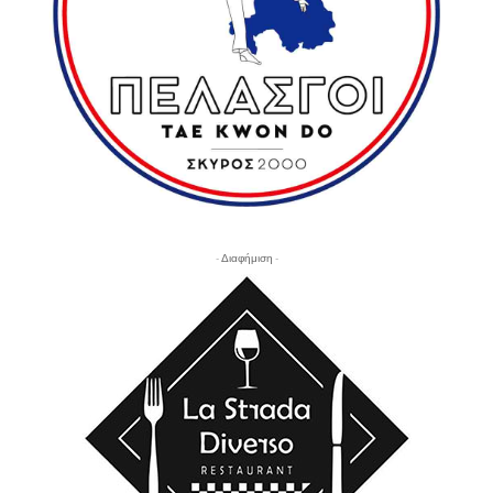
- Διαφήμιση -