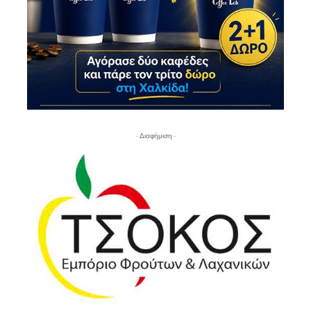
- Διαφήμιση -