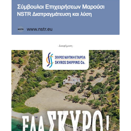
- Διαφήμιση -