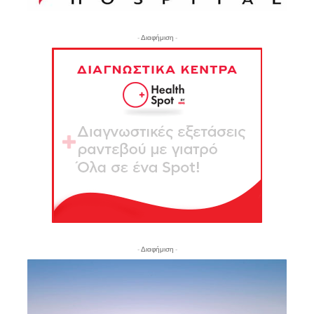
- Διαφήμιση -
- Διαφήμιση -