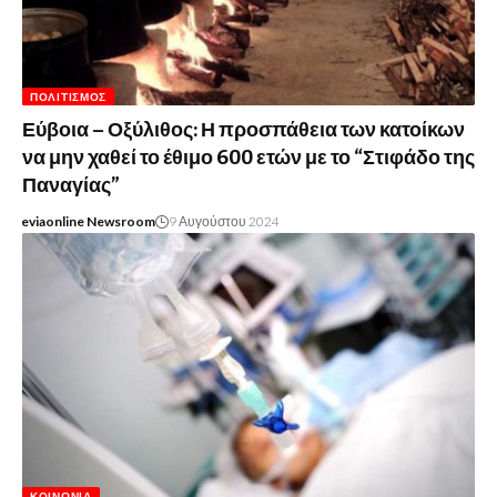
ΠΟΛΙΤΙΣΜΌΣ
Εύβοια – Οξύλιθος: Η προσπάθεια των κατοίκων
να μην χαθεί το έθιμο 600 ετών με το “Στιφάδο της
Παναγίας”
eviaonline Newsroom
9 Αυγούστου 2024
ΚΟΙΝΩΝΊΑ