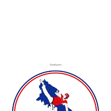
- Διαφήμιση -