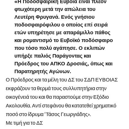
«Η Ποδοσφαιρική Εύβοια είναι πλέον
φτωχότερη μετά την απώλεια του
Λευτέρη Φρυγανά. Ενός γνήσιου
ποδοσφαιρόφιλου ο οποίος επί σειρά
ετών υπηρέτησε με απαράμιλλο πάθος
και ρομαντισμό το Ευβοϊκό ποδόσφαιρο
που τόσο πολύ αγάπησε. Ο εκλιπών
υπήρξε παλιός Παράγοντας και
Πρόεδρος του ΑΠΚΟ Δροσιάς, όπως και
Παρατηρητής Αγώνων.
Ο Πρόεδρος και τα μέλη του ΔΣ του ΣΔΠ ΕΥΒΟΙΑΣ
εκφράζουν τα θερμά τους συλλυπητήρια στην
οικογένειά του και θα παραστούμε στην Εξόδιο
Ακολουθία. Αντί στεφάνου θα κατατεθεί χρηματικό
ποσό στο ίδρυμα ‘Τάσος Γεωργιάδης».
Με τιμή για το ΔΣ