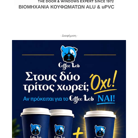
- Διαφήμιση -