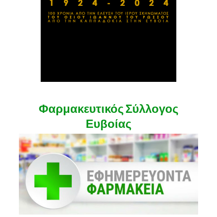
Φαρμακευτικός Σύλλογος
Ευβοίας