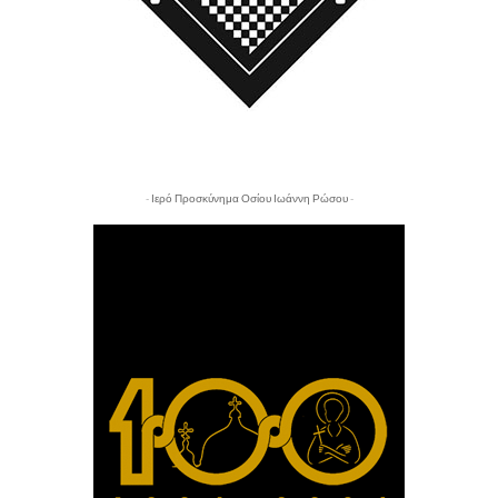
- Ιερό Προσκύνημα Οσίου Ιωάννη Ρώσου -