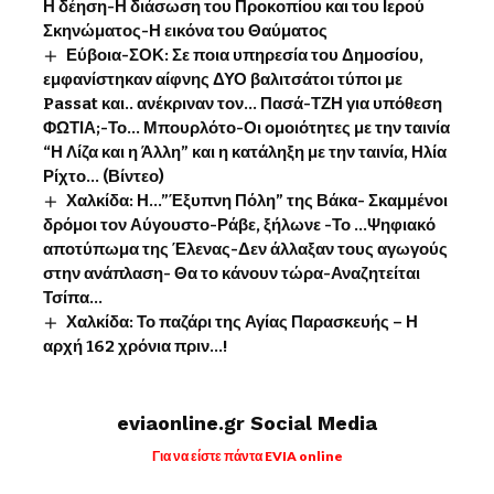
Η δέηση-Η διάσωση του Προκοπίου και του Ιερού
Σκηνώματος-Η εικόνα του Θαύματος
Εύβοια-ΣΟΚ: Σε ποια υπηρεσία του Δημοσίου,
εμφανίστηκαν αίφνης ΔΥΟ βαλιτσάτοι τύποι με
Passat και.. ανέκριναν τον… Πασά-ΤΖΗ για υπόθεση
ΦΩΤΙΑ;-Το… Μπουρλότο-Οι ομοιότητες με την ταινία
“Η Λίζα και η Άλλη” και η κατάληξη με την ταινία, Ηλία
Ρίχτο… (Βίντεο)
Χαλκίδα: Η…”Έξυπνη Πόλη” της Βάκα- Σκαμμένοι
δρόμοι τον Αύγουστο-Ράβε, ξήλωνε -Το …Ψηφιακό
αποτύπωμα της Έλενας-Δεν άλλαξαν τους αγωγούς
στην ανάπλαση- Θα το κάνουν τώρα-Αναζητείται
Τσίπα…
Χαλκίδα: Το παζάρι της Αγίας Παρασκευής – Η
αρχή 162 χρόνια πριν…!
eviaonline.gr Social Media
Για να είστε πάντα EVIA online