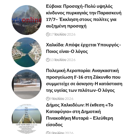
Εύβοια: Προσοχή-Πολύ υψηλός
κίνδυνος πυρκαγιάς την Παρασκευή
17/7– Έκκληση στους πολίτες για
αυξημένη προσοχή
17 Ιουλίου 2026
Χαλκίδα: Απόψε έρχεται Υπουργός-
Ποιος είναι-Ο λόγος
13 Ιουλίου 2026
Πολεμική Αεροπορία: Αναγκαστική
προσγείωση F-16 στη Ζάκυνθο που
συμμετείχε σε άσκηση-Η κατάσταση
της υγείας των πιλότων-Ο λόγος
9 Ιουλίου 2026
Δήμος Χαλκιδέων: Η έκθεση «Το
Καταφύγιο» στη Δημοτική
Πινακοθήκη Μυταρά – Ελεύθερη
είσοδος
9 Ιουλίου 2026