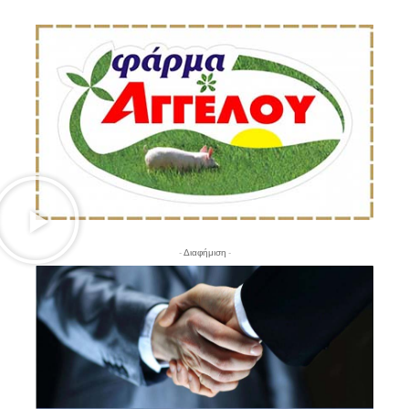
- Διαφήμιση -