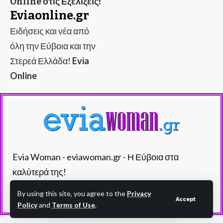
Online στις Εξελίξεις!
Eviaonline.gr
Ειδήσεις και νέα από
όλη την Εύβοια και την
Στερεά Ελλάδα!
Evia
Online
Evia Woman - eviawoman.gr - Η Εύβοια στα
καλύτερά της!
By using this site, you agree to the
Privacy
Accept
Policy
and
Terms of Use
.