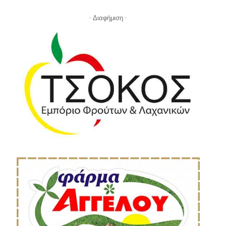
- Διαφήμιση -