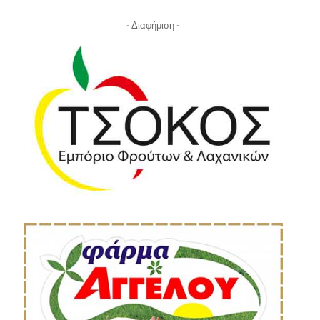
- Διαφήμιση -