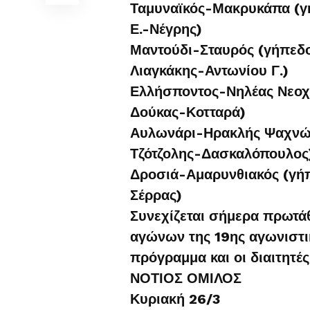
Ταμυναϊκός-Μακρυκάπα (γή
Ε.-Νέγρης)
Μαντούδι-Σταυρός (γήπεδ
Λιαγκάκης-Αντωνίου Γ.)
Ελλήσποντος-Νηλέας Νεοχ
Δούκας-Κοτταρά)
Αυλωνάρι-Ηρακλής Ψαχνών
Τζότζολης-Δασκαλόπουλος
Δροσιά-Αμαρυνθιακός (γήπ
Σέρρας)
Συνεχίζεται σήμερα πρωτάθ
αγώνων της 19ης αγωνιστικ
πρόγραμμα και οι διαιτητές
ΝΟΤΙΟΣ ΟΜΙΛΟΣ
Κυριακή 26/3