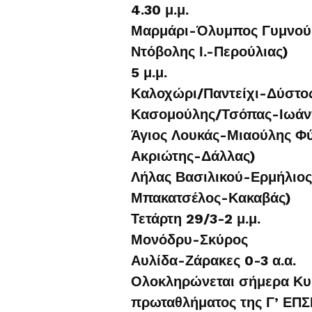
4.30 μ.μ.
Μαρμάρι-Όλυμπος Γυμνού 
Ντόβολης Ι.-Περούλιας)
5 μ.μ.
Καλοχώρι/Παντείχι-Δύστος
Κασομούλης/Τσόπας-Ιωάν
Άγιος Λουκάς-Μιαούλης Φύ
Ακριώτης-Δάλλας)
Λήλας Βασιλικού-Ερμήλιος
Μπακατσέλος-Κακαβάς)
Τετάρτη 29/3-2 μ.μ.
Μονόδρυ-Σκύρος
Αυλίδα-Ζάρακες 0-3 α.α.
Ολοκληρώνεται σήμερα Κυρ
πρωταθλήματος της Γ’ ΕΠΣΕ