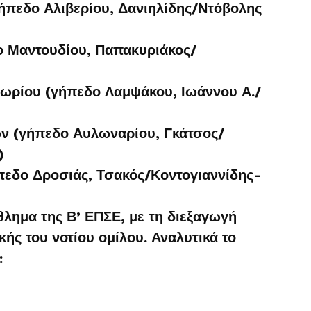
πεδο Αλιβερίου, Δανιηλίδης/Ντόβολης
ο Μαντουδίου, Παπακυριάκος/
ωρίου (γήπεδο Λαμψάκου, Ιωάννου Α./
 (γήπεδο Αυλωναρίου, Γκάτσος/
)
εδο Δροσιάς, Τσακός/Κοντογιαννίδης-
λημα της Β’ ΕΠΣΕ, με τη διεξαγωγή
ής του νοτίου ομίλου. Αναλυτικά το
: