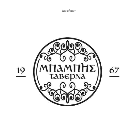
- Διαφήμιση -