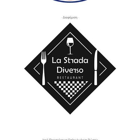
- Διαφήμιση -
- Ιερό Προσκύνημα Οσίου Ιωάννη Ρώσου -