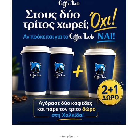
- Διαφήμιση -