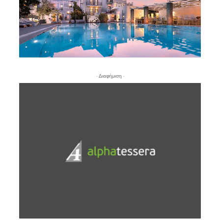
- Διαφήμιση -