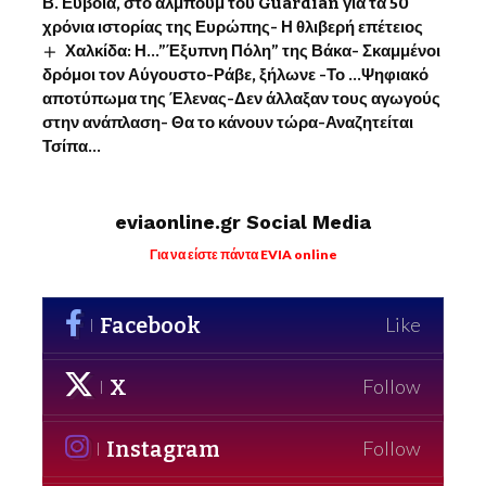
Β. Εύβοια, στο άλμπουμ του Guardian για τα 50
χρόνια ιστορίας της Ευρώπης- Η θλιβερή επέτειος
Χαλκίδα: Η…”Έξυπνη Πόλη” της Βάκα- Σκαμμένοι
δρόμοι τον Αύγουστο-Ράβε, ξήλωνε -Το …Ψηφιακό
αποτύπωμα της Έλενας-Δεν άλλαξαν τους αγωγούς
στην ανάπλαση- Θα το κάνουν τώρα-Αναζητείται
Τσίπα…
eviaonline.gr Social Media
Για να είστε πάντα EVIA online
Facebook
Like
X
Follow
Instagram
Follow