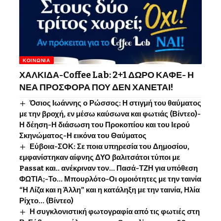
ΚΟΙΝΩΝΊΑ
ΧΑΛΚΙΔΑ-Coffee Lab: 2+1 ΔΩΡΟ ΚΑΦΕ- Η
ΝΕΑ ΠΡΟΣΦΟΡΑ ΠΟΥ ΔΕΝ ΧΑΝΕΤΑΙ!
Όσιος Ιωάννης o Ρώσσος: Η στιγμή του θαύματος
με την βροχή, εν μέσω καύσωνα και φωτιάς (Βίντεο)-
Η δέηση-Η διάσωση του Προκοπίου και του Ιερού
Σκηνώματος-Η εικόνα του Θαύματος
Εύβοια-ΣΟΚ: Σε ποια υπηρεσία του Δημοσίου,
εμφανίστηκαν αίφνης ΔΥΟ βαλιτσάτοι τύποι με
Passat και.. ανέκριναν τον… Πασά-ΤΖΗ για υπόθεση
ΦΩΤΙΑ;-Το… Μπουρλότο-Οι ομοιότητες με την ταινία
“Η Λίζα και η Άλλη” και η κατάληξη με την ταινία, Ηλία
Ρίχτο… (Βίντεο)
Η συγκλονιστική φωτογραφία από τις φωτιές στη