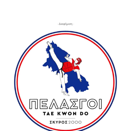
- Διαφήμιση -