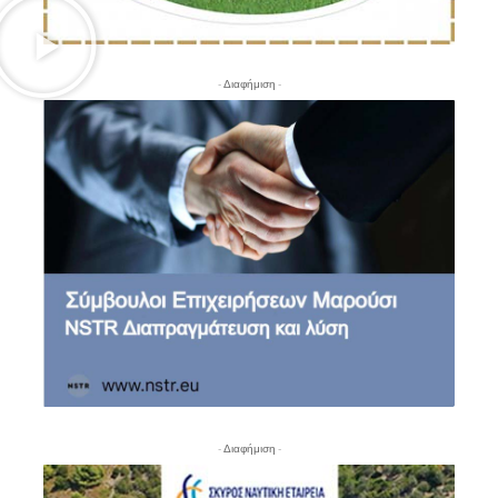
- Διαφήμιση -
- Διαφήμιση -