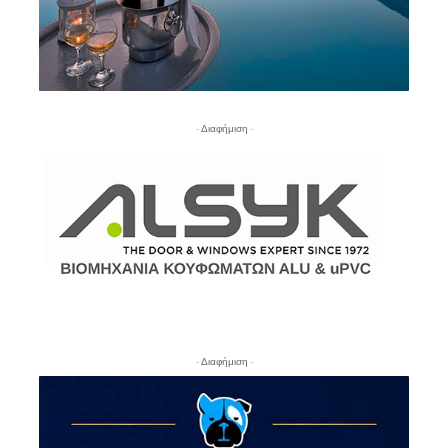
- Διαφήμιση -
- Διαφήμιση -