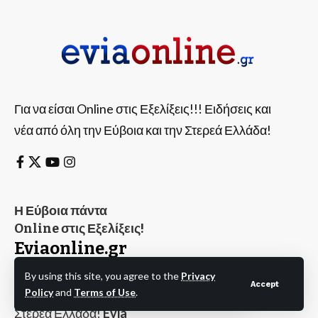
Για να είσαι Online στις Εξελίξεις!!! Ειδήσεις και
νέα από όλη την Εύβοια και την Στερεά Ελλάδα!
Η Εύβοια πάντα
Online στις Εξελίξεις!
Eviaonline.gr
Ειδήσεις και νέα από
By using this site, you agree to the
Privacy
Accept
όλη την Εύβοια και την
Policy
and
Terms of Use
.
Στερεά Ελλάδα!
Evia