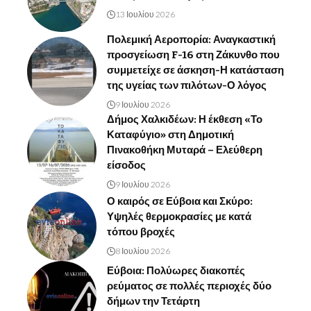
13 Ιουλίου 2026
Πολεμική Αεροπορία: Αναγκαστική
προσγείωση F-16 στη Ζάκυνθο που
συμμετείχε σε άσκηση-Η κατάσταση
της υγείας των πιλότων-Ο λόγος
9 Ιουλίου 2026
Δήμος Χαλκιδέων: Η έκθεση «Το
Καταφύγιο» στη Δημοτική
Πινακοθήκη Μυταρά – Ελεύθερη
είσοδος
9 Ιουλίου 2026
Ο καιρός σε Εύβοια και Σκύρο:
Υψηλές θερμοκρασίες με κατά
τόπου βροχές
8 Ιουλίου 2026
Εύβοια: Πολύωρες διακοπές
ρεύματος σε πολλές περιοχές δύο
δήμων την Τετάρτη