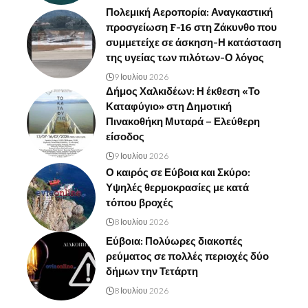
Πολεμική Αεροπορία: Αναγκαστική
προσγείωση F-16 στη Ζάκυνθο που
συμμετείχε σε άσκηση-Η κατάσταση
της υγείας των πιλότων-Ο λόγος
9 Ιουλίου 2026
Δήμος Χαλκιδέων: Η έκθεση «Το
Καταφύγιο» στη Δημοτική
Πινακοθήκη Μυταρά – Ελεύθερη
είσοδος
9 Ιουλίου 2026
Ο καιρός σε Εύβοια και Σκύρο:
Υψηλές θερμοκρασίες με κατά
τόπου βροχές
8 Ιουλίου 2026
Εύβοια: Πολύωρες διακοπές
ρεύματος σε πολλές περιοχές δύο
δήμων την Τετάρτη
8 Ιουλίου 2026