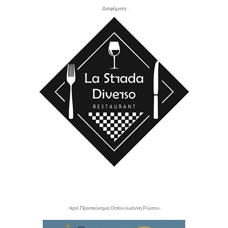
- Διαφήμιση -
- Ιερό Προσκύνημα Οσίου Ιωάννη Ρώσου -