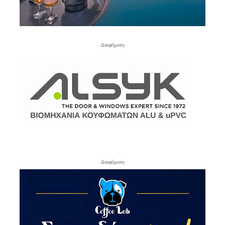
- Διαφήμιση -
- Διαφήμιση -