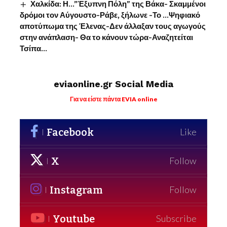
Χαλκίδα: Η…”Έξυπνη Πόλη” της Βάκα- Σκαμμένοι
δρόμοι τον Αύγουστο-Ράβε, ξήλωνε -Το …Ψηφιακό
αποτύπωμα της Έλενας-Δεν άλλαξαν τους αγωγούς
στην ανάπλαση- Θα το κάνουν τώρα-Αναζητείται
Τσίπα…
eviaonline.gr Social Media
Για να είστε πάντα EVIA online
Facebook
Like
X
Follow
Instagram
Follow
Youtube
Subscribe