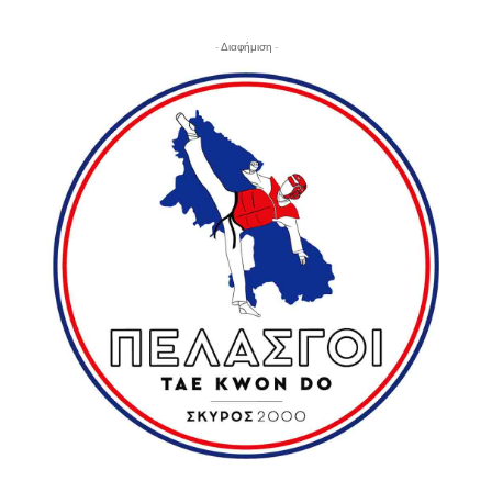
- Διαφήμιση -