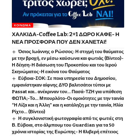
ΚΟΙΝΩΝΊΑ
ΧΑΛΚΙΔΑ-Coffee Lab: 2+1 ΔΩΡΟ ΚΑΦΕ- Η
ΝΕΑ ΠΡΟΣΦΟΡΑ ΠΟΥ ΔΕΝ ΧΑΝΕΤΑΙ!
Όσιος Ιωάννης o Ρώσσος: Η στιγμή του θαύματος
με την βροχή, εν μέσω καύσωνα και φωτιάς (Βίντεο)-
Η δέηση-Η διάσωση του Προκοπίου και του Ιερού
Σκηνώματος-Η εικόνα του Θαύματος
Εύβοια-ΣΟΚ: Σε ποια υπηρεσία του Δημοσίου,
εμφανίστηκαν αίφνης ΔΥΟ βαλιτσάτοι τύποι με
Passat και.. ανέκριναν τον… Πασά-ΤΖΗ για υπόθεση
ΦΩΤΙΑ;-Το… Μπουρλότο-Οι ομοιότητες με την ταινία
“Η Λίζα και η Άλλη” και η κατάληξη με την ταινία, Ηλία
Ρίχτο… (Βίντεο)
Η συγκλονιστική φωτογραφία από τις φωτιές στη
Β. Εύβοια, στο άλμπουμ του Guardian για τα 50
χρόνια ιστορίας της Ευρώπης- Η θλιβερή επέτειος