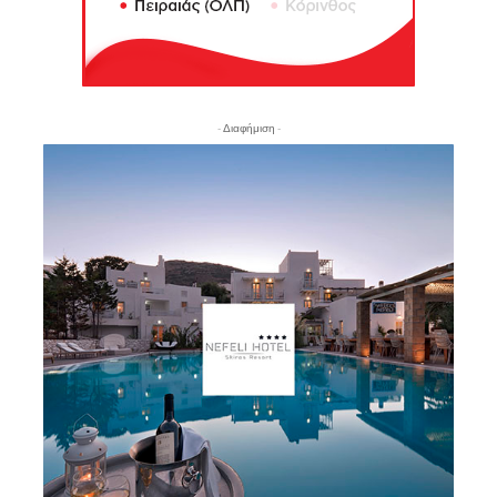
- Διαφήμιση -