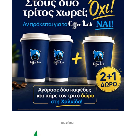
- Διαφήμιση -