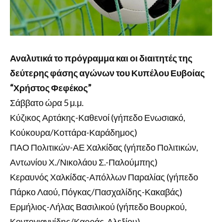
Αναλυτικά το πρόγραμμα και οι διαιτητές
της
δεύτερης φάσης αγώνων του Κυπέλου Ευβοίας
“Χρήστος Φεφέκος”
Σάββατο ώρα 5 μ.μ.
Κύζικος Αρτάκης-Καθενοί (γήπεδο Ενωσιακό,
Κούκουρα/Κοττάρα-Καράδημος)
ΠΑΟ Πολιτικών-ΑΕ Χαλκίδας (γήπεδο Πολιτικών,
Αντωνίου Χ./Νικολάου Σ.-Παλούμπης)
Κεραυνός Χαλκίδας-Απόλλων Παραλίας (γήπεδο
Πάρκο Λαού, Πόγκας/Πασχαλίδης-Κακαβάς)
Ερμήλιος-Λήλας Βασιλικού (γήπεδο Βουρκού,
Κοντογιαννίδης/Καρράς-Αλεξίου)