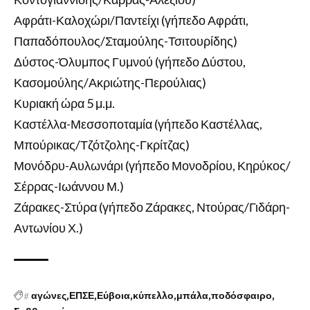
Αφράτι-Καλοχώρι/Παντείχι (γήπεδο Αφράτι,
Παπαδόπουλος/Σταμούλης-Τσιτουρίδης)
Δύστος-Όλυμπος Γυμνού (γήπεδο Δύστου,
Κασομούλης/Ακριώτης-Περούλιας)
Κυριακή ώρα 5 μ.μ.
Καστέλλα-Μεσσοποταμία (γήπεδο Καστέλλας,
Μπούρικας/Τζότζολης-Γκρίτζας)
Μονόδρυ-Αυλωνάρι (γήπεδο Μονοδρίου, Κηρύκος/
Σέρρας-Ιωάννου Μ.)
Ζάρακες-Στύρα (γήπεδο Ζάρακες, Ντούρας/Γιδάρη-
Αντωνίου Χ.)
#
αγώνες
ΕΠΣΕ
Εύβοια
κύπελλο
μπάλα
ποδόσφαιρο