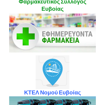
Φαρμακευτικός Σύλλογος
Ευβοίας
ΚΤΕΛ Νομού Ευβοίας