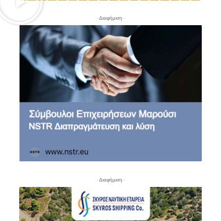
- Διαφήμιση -
- Διαφήμιση -