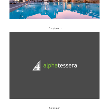
- Διαφήμιση -
- Διαφήμιση -