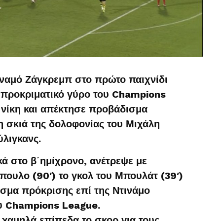
ιναμό Ζάγκρεμπ στο πρώτο παιχνίδι
’ προκριματικό γύρο του Champions
νίκη και απέκτησε προβάδισμα
η σκιά της δολοφονίας του Μιχάλη
λιγκανς.
ά στο β΄ημίχρονο, ανέτρεψε με
πουλο (90′) το γκολ του Μπουλάτ (39′)
ισμα πρόκρισης επί της Ντινάμο
ου Champions League.
 χαμηλά επίπεδα το σκορ για τους