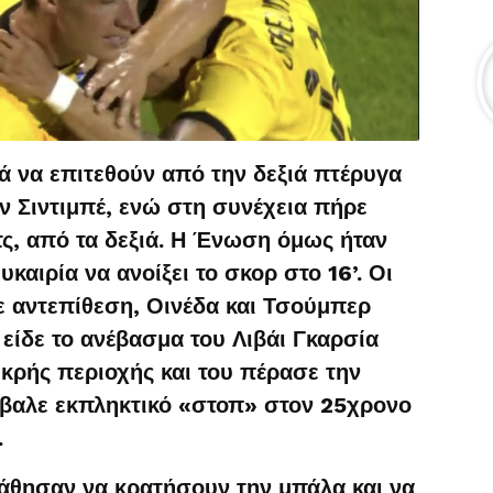
ά να επιτεθούν από την δεξιά πτέρυγα
ν Σιντιμπέ, ενώ στη συνέχεια πήρε
ς, από τα δεξιά. Η Ένωση όμως ήταν
καιρία να ανοίξει το σκορ στο 16’. Οι
ε αντεπίθεση, Οινέδα και Τσούμπερ
είδε το ανέβασμα του Λιβάι Γκαρσία
ικρής περιοχής και του πέρασε την
έβαλε εκπληκτικό «στοπ» στον 25χρονο
.
άθησαν να κρατήσουν την μπάλα και να