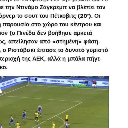
με την Ντινάμο Ζάγκρεμπ να βλέπει τον
όρνερ το σουτ του Πέτκοβιτς (20’). Οι
η παρουσία στο χώρο του κέντρου και
σιον (ο Πινέδα δεν βοήθησε αρκετά
μως, απείλησαν από «στημένη» φάση.
 ο Ριστόβσκι έπιασε το δυνατό γυριστό
περιοχή της ΑΕΚ, αλλά η μπάλα πήγε
κο.