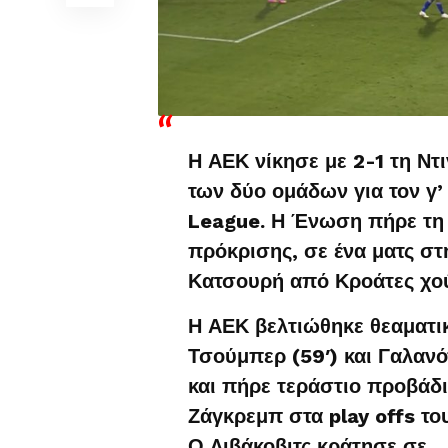
Η ΑΕΚ νίκησε με 2-1 τη Ντ
των δύο ομάδων για τον γ
League. Η Ένωση πήρε τη 
πρόκρισης, σε ένα ματς στ
Κατσουρή από Κροάτες χού
Η ΑΕΚ βελτιώθηκε θεαματικ
Τσούμπερ (59′) και Γαλανό
και πήρε τεράστιο προβάδ
Ζάγκρεμπ στα play offs τ
Ο Λιβάκοβιτς κράτησε σε…