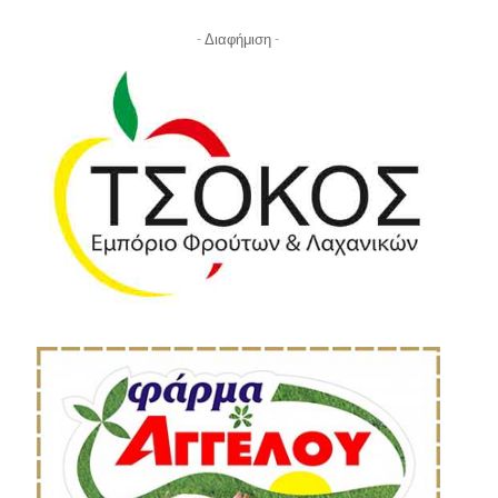
- Διαφήμιση -