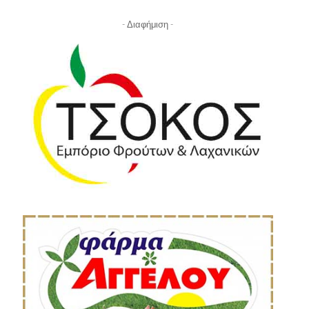
- Διαφήμιση -