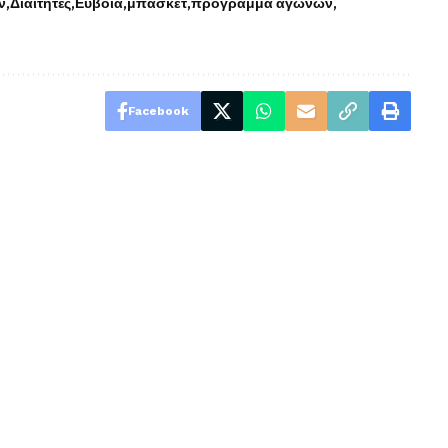
ν
Διαιτητές
Εύβοια
μπάσκετ
πρόγραμμα αγώνων
Facebook