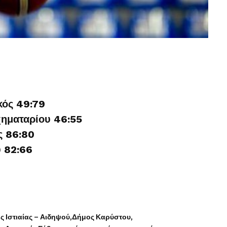
κός 49:79
ηματαρίου 46:55
ς 86:80
 82:66
ς Ιστιαίας – Αιδηψού
Δήμος Καρύστου