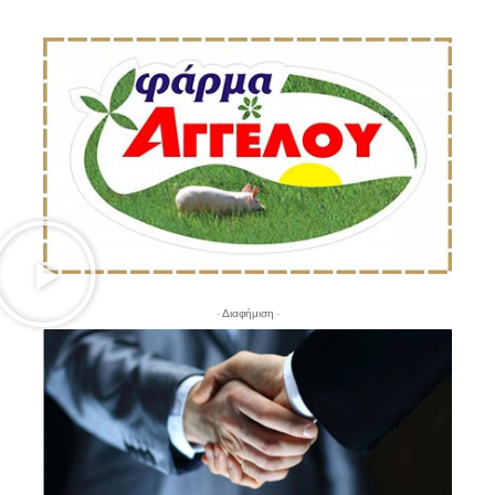
- Διαφήμιση -