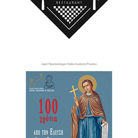
- Ιερό Προσκύνημα Οσίου Ιωάννη Ρώσου -