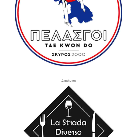
- Διαφήμιση -