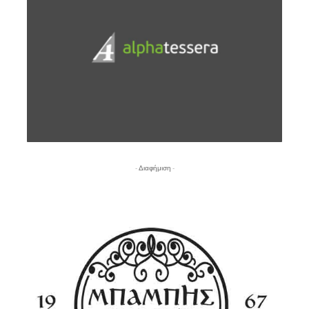
- Διαφήμιση -