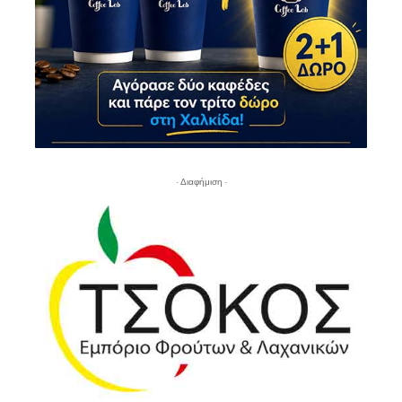
- Διαφήμιση -