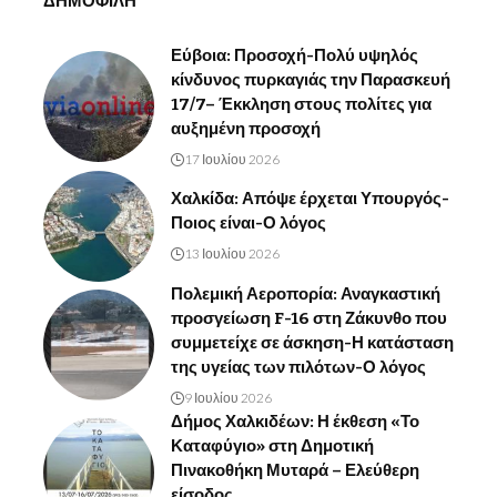
ΔΗΜΟΦΙΛΗ
Εύβοια: Προσοχή-Πολύ υψηλός
κίνδυνος πυρκαγιάς την Παρασκευή
17/7– Έκκληση στους πολίτες για
αυξημένη προσοχή
17 Ιουλίου 2026
Χαλκίδα: Απόψε έρχεται Υπουργός-
Ποιος είναι-Ο λόγος
13 Ιουλίου 2026
Πολεμική Αεροπορία: Αναγκαστική
προσγείωση F-16 στη Ζάκυνθο που
συμμετείχε σε άσκηση-Η κατάσταση
της υγείας των πιλότων-Ο λόγος
9 Ιουλίου 2026
Δήμος Χαλκιδέων: Η έκθεση «Το
Καταφύγιο» στη Δημοτική
Πινακοθήκη Μυταρά – Ελεύθερη
είσοδος