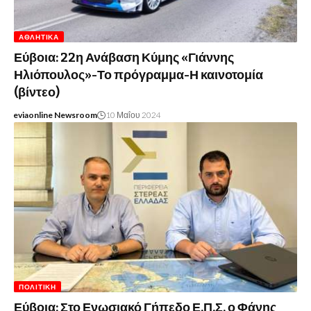
ΑΘΛΗΤΙΚΆ
Εύβοια: 22η Ανάβαση Κύμης «Γιάννης
Ηλιόπουλος»-Το πρόγραμμα-Η καινοτομία
(βίντεο)
eviaonline Newsroom
10 Μαΐου 2024
ΠΟΛΙΤΙΚΉ
Εύβοια: Στο Ενωσιακό Γήπεδο Ε.Π.Σ. ο Φάνης