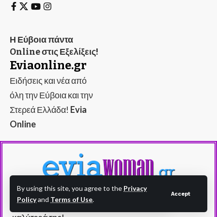
Η Εύβοια πάντα
Online στις Εξελίξεις!
Eviaonline.gr
Ειδήσεις και νέα από
όλη την Εύβοια και την
Στερεά Ελλάδα!
Evia
Online
By using this site, you agree to the
Privacy
Accept
Policy
and
Terms of Use
.
Evia Woman - eviawoman.gr - Η Εύβοια στα