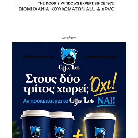
- Διαφήμιση -