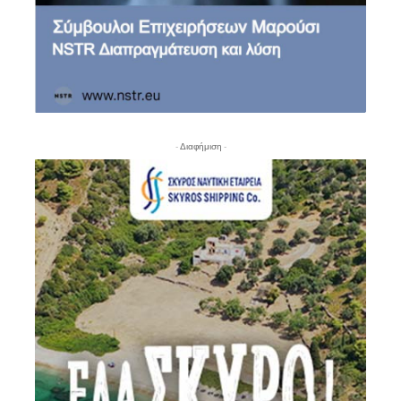
- Διαφήμιση -