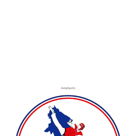
- Διαφήμιση -