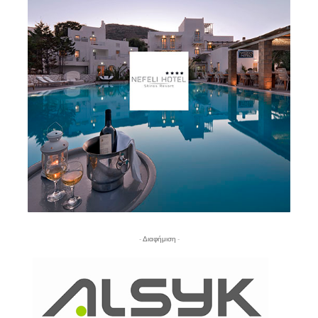
- Διαφήμιση -