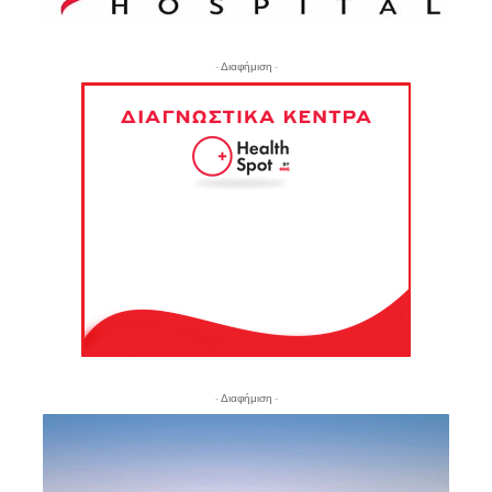
- Διαφήμιση -
- Διαφήμιση -