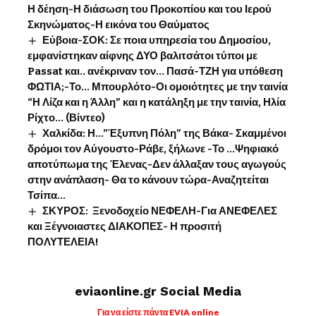
Η δέηση-Η διάσωση του Προκοπίου και του Ιερού
Σκηνώματος-Η εικόνα του Θαύματος
Εύβοια-ΣΟΚ: Σε ποια υπηρεσία του Δημοσίου,
εμφανίστηκαν αίφνης ΔΥΟ βαλιτσάτοι τύποι με
Passat και.. ανέκριναν τον… Πασά-ΤΖΗ για υπόθεση
ΦΩΤΙΑ;-Το… Μπουρλότο-Οι ομοιότητες με την ταινία
“Η Λίζα και η Άλλη” και η κατάληξη με την ταινία, Ηλία
Ρίχτο… (Βίντεο)
Χαλκίδα: Η…”Έξυπνη Πόλη” της Βάκα- Σκαμμένοι
δρόμοι τον Αύγουστο-Ράβε, ξήλωνε -Το …Ψηφιακό
αποτύπωμα της Έλενας-Δεν άλλαξαν τους αγωγούς
στην ανάπλαση- Θα το κάνουν τώρα-Αναζητείται
Τσίπα…
ΣΚΥΡΟΣ: Ξενοδοχείο ΝΕΦΕΛΗ-Για ΑΝΕΦΕΛΕΣ
και Ξέγνοιαστες ΔΙΑΚΟΠΕΣ- Η προσιτή
ΠΟΛΥΤΕΛΕΙΑ!
eviaonline.gr Social Media
Για να είστε πάντα EVIA online