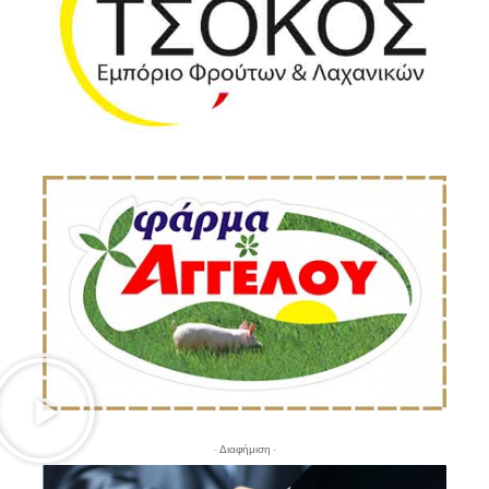
- Διαφήμιση -