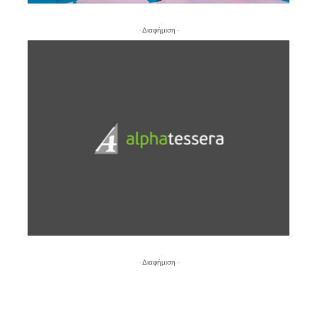
- Διαφήμιση -
- Διαφήμιση -