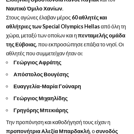
Ναυτικό Όμιλο Χανίων
.
Στους αγώνες έλαβαν μέρος
60 αθλητές και
αθλήτριες των Special Olympics Hellas
από όλη τη
χώρα, μεταξύ των οποίων και η
πενταμελής ομάδα
της Εύβοιας
, που εκπροσώπησε επάξια το νησί. Οι
αθλητές που συμμετείχαν ήταν οι:
Γεώργιος Αφράτης
Απόστολος Βουγέσης
Ευαγγελία-Μαρία Γούναρη
Γεώργιος Μιχαηλίδης
Γρηγόρης Μπεκιάρης
Την προπόνηση και καθοδήγησή τους είχαν η
προπονήτρια Αλεξία Μπαρδακλή
, ο
συνοδός