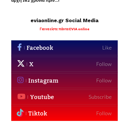
αρχή 162 χρόνια πριν…!
eviaonline.gr Social Media
Για να είστε πάντα EVIA online
Facebook
Like
X
Follow
Instagram
Follow
Youtube
Subscribe
Tiktok
Follow