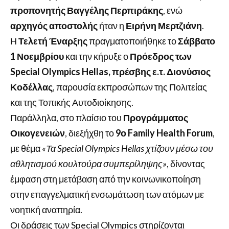
προπονητής Βαγγέλης Περπιράκης
, ενώ
αρχηγός αποστολής
ήταν η
Ειρήνη Μερτζιάνη
.
Η
Τελετή Έναρξης
πραγματοποιήθηκε το
Σάββατο
1 Νοεμβρίου
και την κήρυξε ο
Πρόεδρος των
Special Olympics Hellas, πρέσβης ε.τ. Διονύσιος
Κοδέλλας
, παρουσία εκπροσώπων της Πολιτείας
και της Τοπικής Αυτοδιοίκησης.
Παράλληλα, στο πλαίσιο του
Προγράμματος
Οικογενειών
, διεξήχθη το
9ο Family Health Forum
,
με θέμα
«Τα Special Olympics Hellas χτίζουν μέσω του
αθλητισμού κουλτούρα συμπερίληψης»
, δίνοντας
έμφαση στη μετάβαση από την κοινωνικοποίηση
στην επαγγελματική ενσωμάτωση των ατόμων με
νοητική αναπηρία.
Οι δράσεις των Special Olympics στηρίζονται