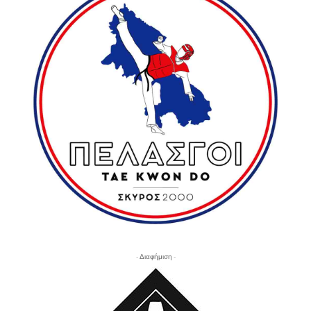
- Διαφήμιση -