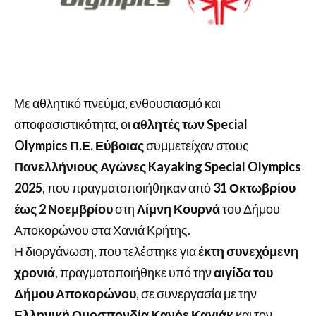
Με αθλητικό πνεύμα, ενθουσιασμό και
αποφασιστικότητα, οι
αθλητές των Special
Olympics Π.Ε. Εύβοιας
συμμετείχαν στους
Πανελλήνιους Αγώνες Kayaking Special Olympics
2025
, που πραγματοποιήθηκαν από
31 Οκτωβρίου
έως 2 Νοεμβρίου
στη
Λίμνη Κουρνά
του Δήμου
Αποκορώνου στα Χανιά Κρήτης.
Η διοργάνωση, που τελέστηκε για
έκτη συνεχόμενη
χρονιά
, πραγματοποιήθηκε υπό την
αιγίδα του
Δήμου Αποκορώνου
, σε συνεργασία με την
Ελληνική Ομοσπονδία Κανόε Καγιάκ
και τον