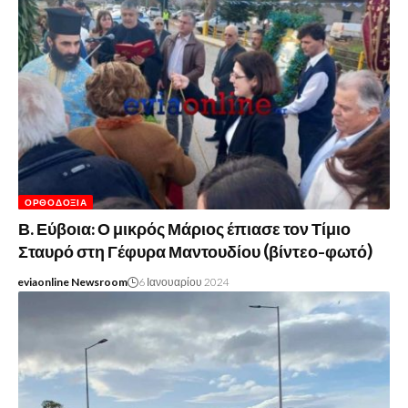
ΟΡΘΟΔΟΞΊΑ
Β. Εύβοια: Ο μικρός Μάριος έπιασε τον Τίμιο
Σταυρό στη Γέφυρα Μαντουδίου (βίντεο-φωτό)
eviaonline Newsroom
6 Ιανουαρίου 2024