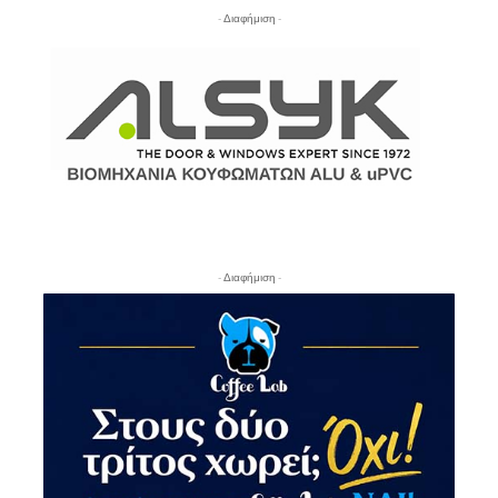
- Διαφήμιση -
- Διαφήμιση -