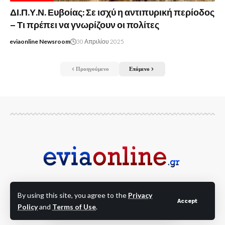
ΔΙ.Π.Υ.Ν. Ευβοίας: Σε ισχύ η αντιπυρική περίοδος
– Τι πρέπει να γνωρίζουν οι πολίτες
eviaonline Newsroom
30 Απριλίου 2025
Προηγούμενο
Επόμενο
By using this site, you agree to the
Privacy
Για να είσαι Online στις Εξελίξεις!!! Ειδήσεις και
Accept
Policy
and
Terms of Use
.
νέα από όλη την Εύβοια και την Στερεά Ελλάδα!