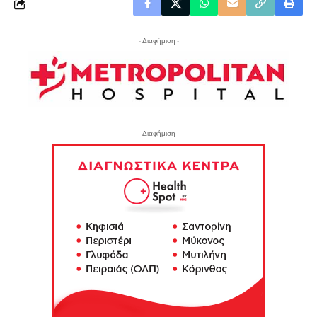
- Διαφήμιση -
- Διαφήμιση -