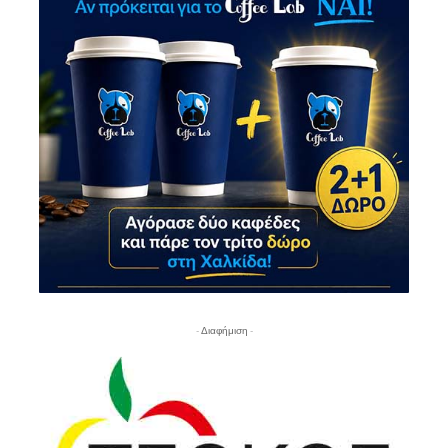
- Διαφήμιση -