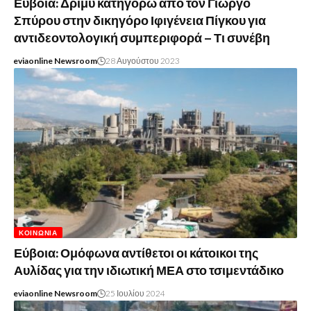
Εύβοια: Δριμύ κατηγορώ από τον Γιώργο
Σπύρου στην δικηγόρο Ιφιγένεια Πίγκου για
αντιδεοντολογική συμπεριφορά – Τι συνέβη
eviaonline Newsroom
28 Αυγούστου 2023
ΚΟΙΝΩΝΊΑ
Εύβοια: Ομόφωνα αντίθετοι οι κάτοικοι της
Αυλίδας για την ιδιωτική ΜΕΑ στο τσιμεντάδικο
eviaonline Newsroom
25 Ιουλίου 2024