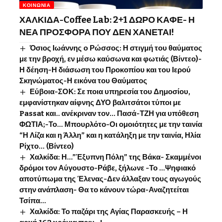
ΚΟΙΝΩΝΊΑ
ΧΑΛΚΙΔΑ-Coffee Lab: 2+1 ΔΩΡΟ ΚΑΦΕ- Η
ΝΕΑ ΠΡΟΣΦΟΡΑ ΠΟΥ ΔΕΝ ΧΑΝΕΤΑΙ!
Όσιος Ιωάννης o Ρώσσος: Η στιγμή του θαύματος
με την βροχή, εν μέσω καύσωνα και φωτιάς (Βίντεο)-
Η δέηση-Η διάσωση του Προκοπίου και του Ιερού
Σκηνώματος-Η εικόνα του Θαύματος
Εύβοια-ΣΟΚ: Σε ποια υπηρεσία του Δημοσίου,
εμφανίστηκαν αίφνης ΔΥΟ βαλιτσάτοι τύποι με
Passat και.. ανέκριναν τον… Πασά-ΤΖΗ για υπόθεση
ΦΩΤΙΑ;-Το… Μπουρλότο-Οι ομοιότητες με την ταινία
“Η Λίζα και η Άλλη” και η κατάληξη με την ταινία, Ηλία
Ρίχτο… (Βίντεο)
Χαλκίδα: Η…”Έξυπνη Πόλη” της Βάκα- Σκαμμένοι
δρόμοι τον Αύγουστο-Ράβε, ξήλωνε -Το …Ψηφιακό
αποτύπωμα της Έλενας-Δεν άλλαξαν τους αγωγούς
στην ανάπλαση- Θα το κάνουν τώρα-Αναζητείται
Τσίπα…
Χαλκίδα: Το παζάρι της Αγίας Παρασκευής – Η