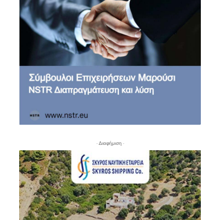
- Διαφήμιση -