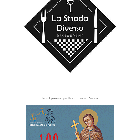
- Ιερό Προσκύνημα Οσίου Ιωάννη Ρώσου -