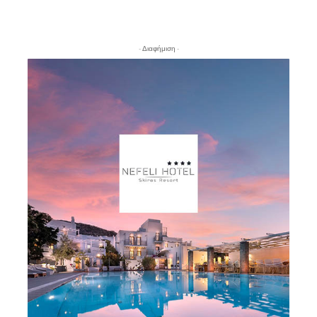
- Διαφήμιση -