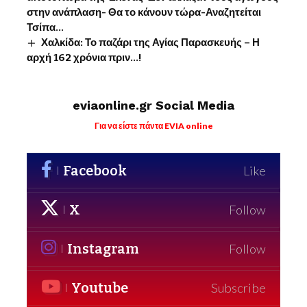
στην ανάπλαση- Θα το κάνουν τώρα-Αναζητείται
Τσίπα…
Χαλκίδα: Το παζάρι της Αγίας Παρασκευής – Η
αρχή 162 χρόνια πριν…!
eviaonline.gr Social Media
Για να είστε πάντα EVIA online
Facebook
Like
X
Follow
Instagram
Follow
Youtube
Subscribe