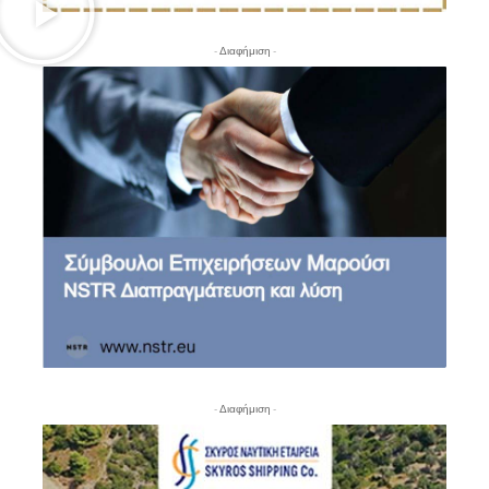
- Διαφήμιση -
- Διαφήμιση -