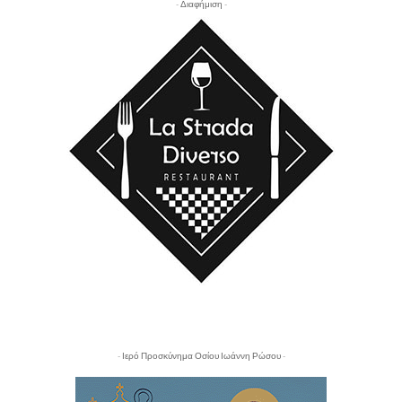
- Διαφήμιση -
- Ιερό Προσκύνημα Οσίου Ιωάννη Ρώσου -