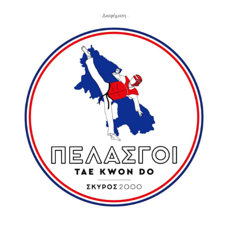
- Διαφήμιση -