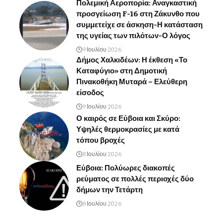
Πολεμική Αεροπορία: Αναγκαστική
προσγείωση F-16 στη Ζάκυνθο που
συμμετείχε σε άσκηση-Η κατάσταση
της υγείας των πιλότων-Ο λόγος
9 Ιουλίου 2026
Δήμος Χαλκιδέων: Η έκθεση «Το
Καταφύγιο» στη Δημοτική
Πινακοθήκη Μυταρά – Ελεύθερη
είσοδος
9 Ιουλίου 2026
Ο καιρός σε Εύβοια και Σκύρο:
Υψηλές θερμοκρασίες με κατά
τόπου βροχές
8 Ιουλίου 2026
Εύβοια: Πολύωρες διακοπές
ρεύματος σε πολλές περιοχές δύο
δήμων την Τετάρτη
8 Ιουλίου 2026