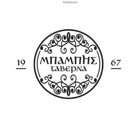
- Διαφήμιση -