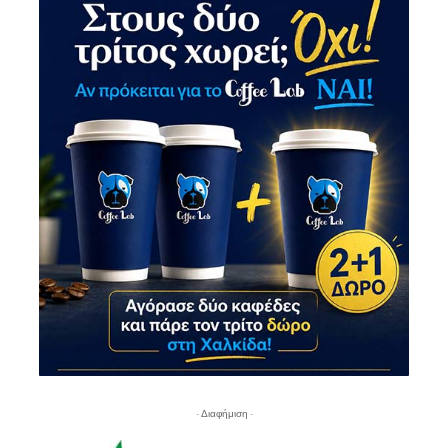
- Διαφήμιση -