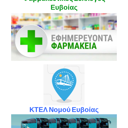
Ευβοίας
ΚΤΕΛ Νομού Ευβοίας