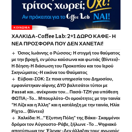
ΚΟΙΝΩΝΊΑ
ΧΑΛΚΙΔΑ-Coffee Lab: 2+1 ΔΩΡΟ ΚΑΦΕ- Η
ΝΕΑ ΠΡΟΣΦΟΡΑ ΠΟΥ ΔΕΝ ΧΑΝΕΤΑΙ!
Όσιος Ιωάννης o Ρώσσος: Η στιγμή του θαύματος
με την βροχή, εν μέσω καύσωνα και φωτιάς (Βίντεο)-
Η δέηση-Η διάσωση του Προκοπίου και του Ιερού
Σκηνώματος-Η εικόνα του Θαύματος
Εύβοια-ΣΟΚ: Σε ποια υπηρεσία του Δημοσίου,
εμφανίστηκαν αίφνης ΔΥΟ βαλιτσάτοι τύποι με
Passat και.. ανέκριναν τον… Πασά-ΤΖΗ για υπόθεση
ΦΩΤΙΑ;-Το… Μπουρλότο-Οι ομοιότητες με την ταινία
“Η Λίζα και η Άλλη” και η κατάληξη με την ταινία, Ηλία
Ρίχτο… (Βίντεο)
Χαλκίδα: Η…”Έξυπνη Πόλη” της Βάκα- Σκαμμένοι
δρόμοι τον Αύγουστο-Ράβε, ξήλωνε -Το …Ψηφιακό
αποτύπωμα της Έλενας-Δεν άλλαξαν τους αγωγούς