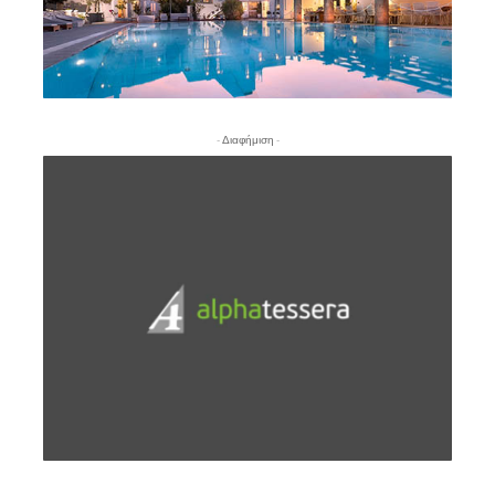
- Διαφήμιση -