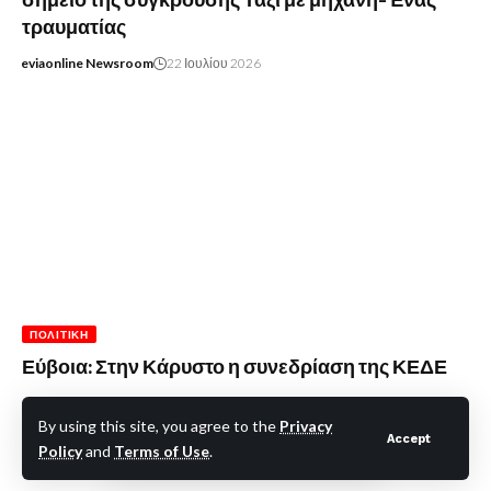
σημείο της σύγκρουσης Ταξί με μηχανή-Ένας
τραυματίας
eviaonline Newsroom
22 Ιουλίου 2026
ΠΟΛΙΤΙΚΉ
Εύβοια: Στην Κάρυστο η συνεδρίαση της ΚΕΔΕ
eviaonline Newsroom
12 Μαρτίου 2025
By using this site, you agree to the
Privacy
Accept
Policy
and
Terms of Use
.