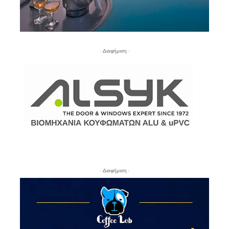
- Διαφήμιση -
- Διαφήμιση -