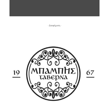
- Διαφήμιση -