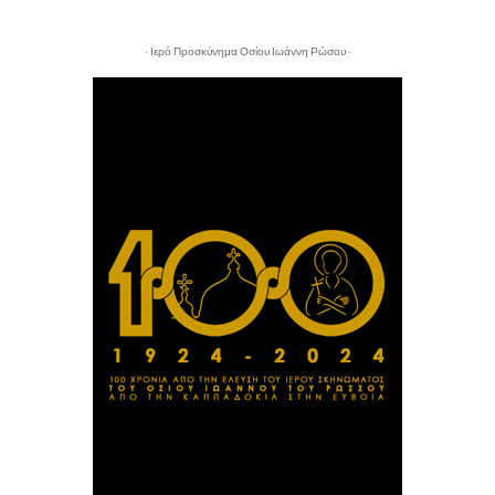
- Ιερό Προσκύνημα Οσίου Ιωάννη Ρώσου -