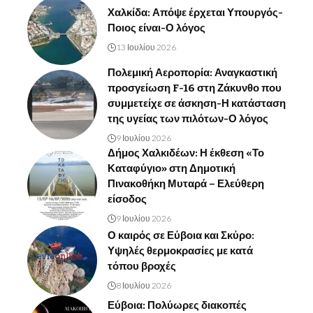
Χαλκίδα: Απόψε έρχεται Υπουργός-
Ποιος είναι-Ο λόγος
13 Ιουλίου 2026
Πολεμική Αεροπορία: Αναγκαστική
προσγείωση F-16 στη Ζάκυνθο που
συμμετείχε σε άσκηση-Η κατάσταση
της υγείας των πιλότων-Ο λόγος
9 Ιουλίου 2026
Δήμος Χαλκιδέων: Η έκθεση «Το
Καταφύγιο» στη Δημοτική
Πινακοθήκη Μυταρά – Ελεύθερη
είσοδος
9 Ιουλίου 2026
Ο καιρός σε Εύβοια και Σκύρο:
Υψηλές θερμοκρασίες με κατά
τόπου βροχές
8 Ιουλίου 2026
Εύβοια: Πολύωρες διακοπές