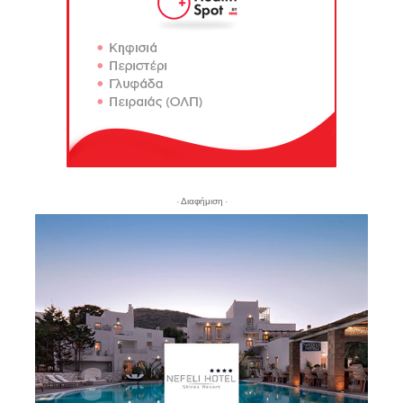
- Διαφήμιση -