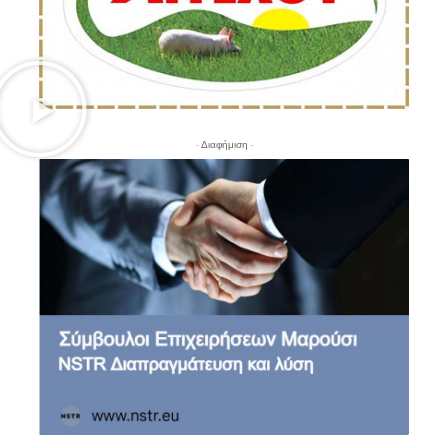
- Διαφήμιση -