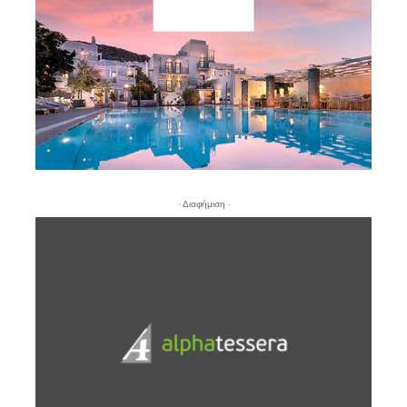
- Διαφήμιση -