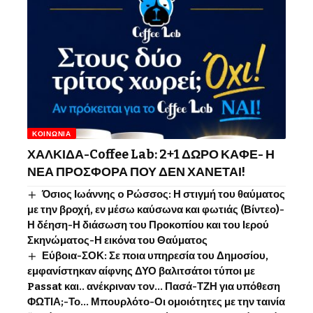
ΚΟΙΝΩΝΊΑ
ΧΑΛΚΙΔΑ-Coffee Lab: 2+1 ΔΩΡΟ ΚΑΦΕ- Η
ΝΕΑ ΠΡΟΣΦΟΡΑ ΠΟΥ ΔΕΝ ΧΑΝΕΤΑΙ!
Όσιος Ιωάννης o Ρώσσος: Η στιγμή του θαύματος
με την βροχή, εν μέσω καύσωνα και φωτιάς (Βίντεο)-
Η δέηση-Η διάσωση του Προκοπίου και του Ιερού
Σκηνώματος-Η εικόνα του Θαύματος
Εύβοια-ΣΟΚ: Σε ποια υπηρεσία του Δημοσίου,
εμφανίστηκαν αίφνης ΔΥΟ βαλιτσάτοι τύποι με
Passat και.. ανέκριναν τον… Πασά-ΤΖΗ για υπόθεση
ΦΩΤΙΑ;-Το… Μπουρλότο-Οι ομοιότητες με την ταινία