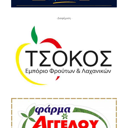
- Διαφήμιση -