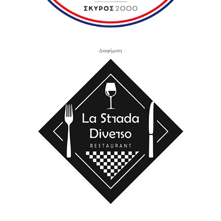
- Διαφήμιση -