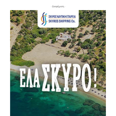
- Διαφήμιση -