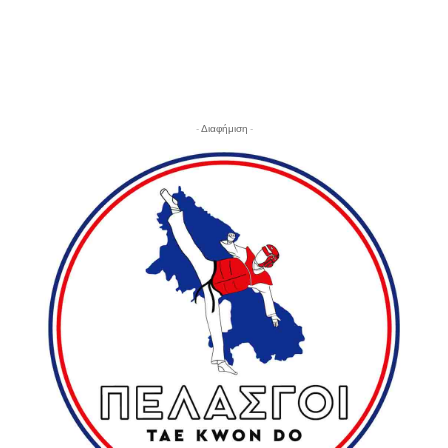
- Διαφήμιση -