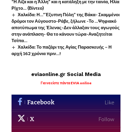
“Η Λίζα και η Άλλη” και η κατάληξη με την ταινία, Ηλία
Ρίχτο… (Βίντεο)
Χαλκίδα: Η…”Έξυπνη Πόλη” της Βάκα- Σκαμμένοι
δρόμοι τον Αύγουστο-Ράβε, ξήλωνε -Το …Ψηφιακό
αποτύπωμα της Έλενας-Δεν άλλαξαν τους αγωγούς
στην ανάπλαση- Θα το κάνουν τώρα-Αναζητείται
Τσίπα…
Χαλκίδα: Το παζάρι της Αγίας Παρασκευής – Η
αρχή 162 χρόνια πριν…!
eviaonline.gr Social Media
Για να είστε πάντα EVIA online
Facebook
Like
X
Follow