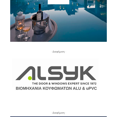
- Διαφήμιση -
- Διαφήμιση -