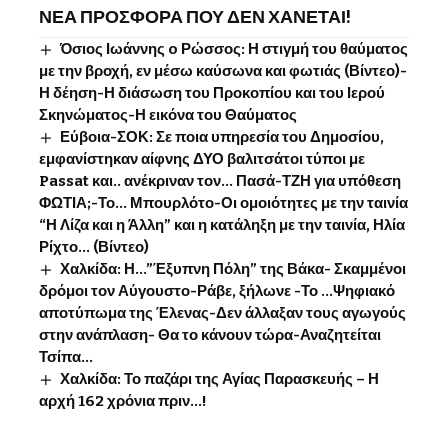
ΝΕΑ ΠΡΟΣΦΟΡΑ ΠΟΥ ΔΕΝ ΧΑΝΕΤΑΙ!
Όσιος Ιωάννης o Ρώσσος: Η στιγμή του θαύματος
με την βροχή, εν μέσω καύσωνα και φωτιάς (Βίντεο)-
Η δέηση-Η διάσωση του Προκοπίου και του Ιερού
Σκηνώματος-Η εικόνα του Θαύματος
Εύβοια-ΣΟΚ: Σε ποια υπηρεσία του Δημοσίου,
εμφανίστηκαν αίφνης ΔΥΟ βαλιτσάτοι τύποι με
Passat και.. ανέκριναν τον… Πασά-ΤΖΗ για υπόθεση
ΦΩΤΙΑ;-Το… Μπουρλότο-Οι ομοιότητες με την ταινία
“Η Λίζα και η Άλλη” και η κατάληξη με την ταινία, Ηλία
Ρίχτο… (Βίντεο)
Χαλκίδα: Η…”Έξυπνη Πόλη” της Βάκα- Σκαμμένοι
δρόμοι τον Αύγουστο-Ράβε, ξήλωνε -Το …Ψηφιακό
αποτύπωμα της Έλενας-Δεν άλλαξαν τους αγωγούς
στην ανάπλαση- Θα το κάνουν τώρα-Αναζητείται
Τσίπα…
Χαλκίδα: Το παζάρι της Αγίας Παρασκευής – Η
αρχή 162 χρόνια πριν…!