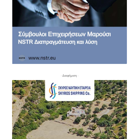
- Διαφήμιση -