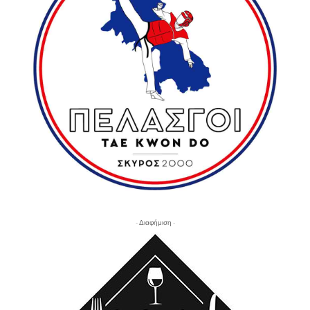
- Διαφήμιση -