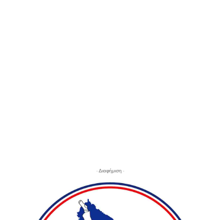
- Διαφήμιση -