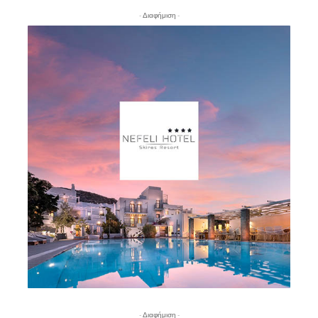
- Διαφήμιση -
- Διαφήμιση -