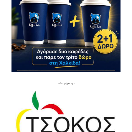
- Διαφήμιση -