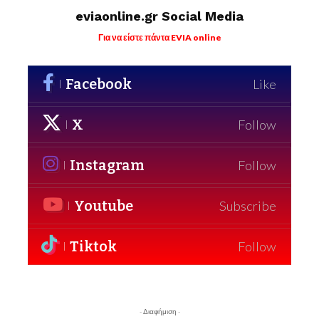
eviaonline.gr Social Media
Για να είστε πάντα EVIA online
Facebook
Like
X
Follow
Instagram
Follow
Youtube
Subscribe
Tiktok
Follow
- Διαφήμιση -