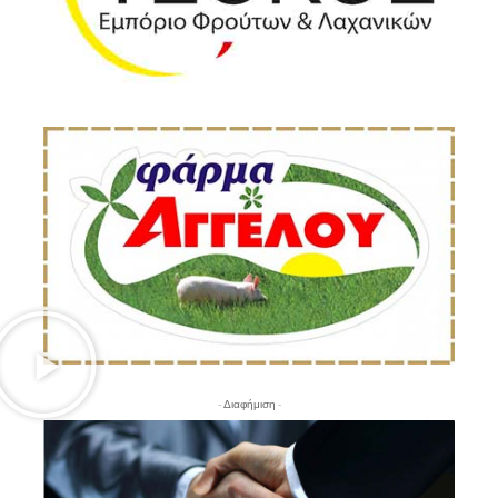
- Διαφήμιση -