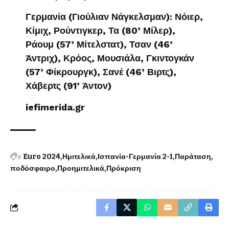
Γερμανία (Γιούλιαν Νάγκελσμαν): Νόιερ,
Κίμιχ, Ρούντιγκερ, Τα (80’ Μίλερ),
Ράουμ (57’ Μίτελστατ), Τσαν (46’
Άντριχ), Κρόος, Μουσιάλα, Γκιντογκάν
(57’ Φίκρουργκ), Σανέ (46’ Βιρτς),
Χάβερτς (91’ Άντον)
iefimerida.gr
#
Euro 2024
Ημιτελικά
Ισπανία-Γερμανία 2-1
Παράταση
ποδόσφαιρο
Προημιτελικά
Πρόκριση