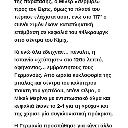
της παράτασης, ο Μίλερ «σέρβιρε»
προς τον Βιρτς, όμως το πλασέ του
πέρασε ελάχιστα άουτ, ενώ στο 117’ ο
Ουνάι Σιμόν έκανε καταπληκτική
επέμβαση σε κεφαλιά του Φίλκρουργκ
από σέντρα του Κίμιχ.
Κι ενώ όλα έδειχναν… πέναλτι, η
Ισπανία «χτύπησε» στο 120ο λεπτό,
αφήνοντας… εμβρόντητους τους
Γερμανούς. Από ωραία κυκλοφορία της
μπάλας και σέντρα του καλύτερου
παίκτη του γηπέδου, Ντάνι Όλμο, ο
Μίκελ Μερίνο με εντυπωσιακό άλμα και
κεφαλιά έκανε το 2-1 για τη «ρόχα» και
της χάρισε μία συγκλονιστική πρόκριση.
Η Γερμανία προσπάθησε για κάνει άλλο