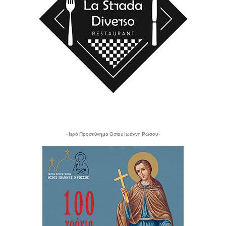
- Ιερό Προσκύνημα Οσίου Ιωάννη Ρώσου -