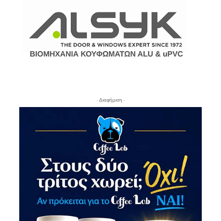
- Διαφήμιση -