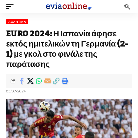
ΑΘΛΗΤΙΚΆ
EURO 2024: Η Ισπανία άφησε
εκτός ημιτελικών τη Γερμανία (2-
1) με γκολ στο φινάλε της
παράτασης
05/07/2024