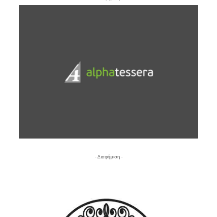
- Διαφήμιση -