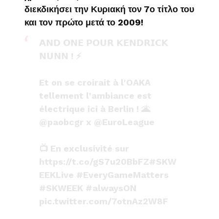
διεκδικήσει την Κυριακή τον 7ο τίτλο του
και τον πρώτο μετά το 2009!
𝗔𝗡𝗗 𝗢𝗡𝗘 𝗣𝗢𝗨𝗥 𝗞𝗘𝗡𝗗𝗥𝗜𝗖𝗞
𝗡𝗨𝗡𝗡 ! ⚡️
Et on se croirait à l'OAKA
tellement l'ambiance est
électrique ici à Berlin ! 🌋
@paobcgr
x
@EuroLeague
📺 En exclusivité sur
https://t.co/gS7u20BbFZ
#SKW
EEKLive
#EveryGameMatters
#SKWEEK
#alwaysON
pic.twitter.com/7otnAz2W8F