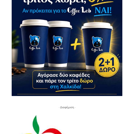
- Διαφήμιση -