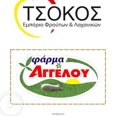
- Διαφήμιση -