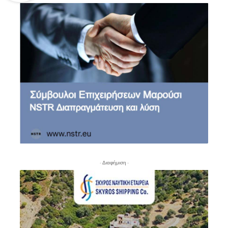
- Διαφήμιση -