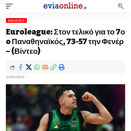
ΑΘΛΗΤΙΚΆ
Euroleague: Στον τελικό για το 7ο
o Παναθηναϊκός, 73-57 την Φενέρ
– (Βίντεο)
24/05/2024