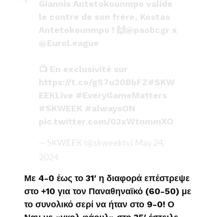
Giannis Antetokounmpo valide
le contre de son frère, Kostas
Antetokounmpo ! 🙌
@paobcgr
x
@EuroLeague
📺 En exclusivité sur
https://t.co/gS7u20BbFZ
#SKW
EEKLive
#EveryGameMatters
#SKWEEK
#alwaysON
pic.twitter.com/03xWtnmmXO
— SKWEEK (@skweektv)
May 24,
2024
Με 4-0 έως το 31′ η διαφορά επέστρεψε
στο +10 για τον Παναθηναϊκό (60-50) με
το συνολικό σερί να ήταν στο 9-0! Ο