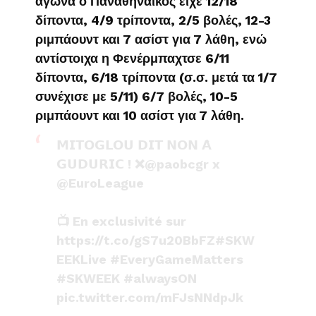
αγώνα ο Παναθηναϊκός είχε 12/18
δίποντα, 4/9 τρίποντα, 2/5 βολές, 12-3
ριμπάουντ και 7 ασίστ για 7 λάθη, ενώ
αντίστοιχα η Φενέρμπαχτσε 6/11
δίποντα, 6/18 τρίποντα (σ.σ. μετά τα 1/7
συνέχισε με 5/11) 6/7 βολές, 10-5
ριμπάουντ και 10 ασίστ για 7 λάθη.
𝗠𝗜𝗧𝗢𝗚𝗟𝗢𝗨 𝗗𝗜𝗧 𝗡𝗢𝗡 𝗔̀
𝗚𝗨𝗗𝗨𝗥𝗜𝗖 ! ❌
@paobcgr
x
@EuroLeague
📺 En exclusivité sur
https://t.co/gS7u20BbFZ
#SKW
EEKLive
#EveryGameMatters
#SKWEEK
#alwaysON
pic.twitter.com/mFJsNNdpJk