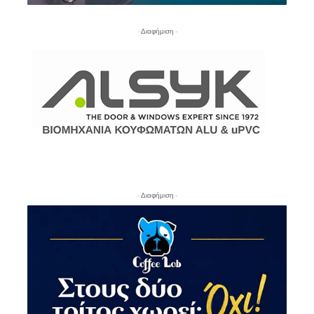
- Διαφήμιση -
- Διαφήμιση -