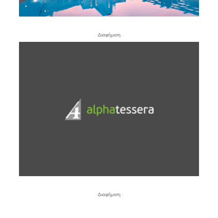
- Διαφήμιση -
- Διαφήμιση -