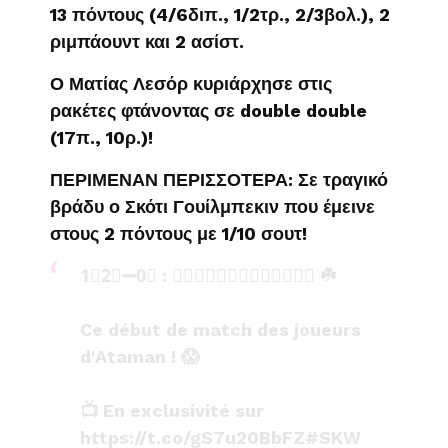
13 πόντους (4/6διπ., 1/2τρ., 2/3βολ.), 2
ριμπάουντ και 2 ασίστ.
Ο Ματίας Λεσόρ κυριάρχησε στις
ρακέτες φτάνοντας σε double double
(17π., 10ρ.)!
ΠΕΡΙΜΕΝΑΝ ΠΕΡΙΣΣΟΤΕΡΑ: Σε τραγικό
βράδυ ο Σκότι Γουίλμπεκιν που έμεινε
στους 2 πόντους με 1/10 σουτ!
1⃣2⃣➖0⃣ : 𝗣𝗔𝗡𝗔𝗧𝗛𝗜𝗡𝗔𝗜𝗞𝗢𝗦 ☘️
Ce début de match des joueurs
d'Ataman ! 😱
📺 En exclusivité sur
https://t.co/gS7u20BbFZ
#SKW