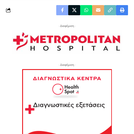
- Διαφήμιση -
- Διαφήμιση -