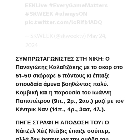
EEKLive
#EveryGameMatters
#SKWEEK
#alwaysON
pic.twitter.com/lcRIfb1ADQ
— SKWEEK (@skweektv)
May 24,
2024
ΣΥΜΠΡΩΤΑΓΩΝΙΣΤΕΣ ΣΤΗ ΝΙΚΗ: Ο
Παναγιώτης Καλαϊτζάκης με το σκορ στο
51-50 σκόραρε 5 πόντους κι έπαιξε
σπουδαία άμυνα βοηθώντας πολύ.
Κομβική και η παρουσία του Ιωάννη
Παπαπέτρου (9π., 2ρ., 2ασ.) μαζί με τον
Κέντρικ Ναν (14π., 4ρ., 3ασ, 4λ.).
ΠΗΓΕ ΣΤΡΑΦΙ Η ΑΠΟΔΟΣΗ ΤΟΥ: Ο
Νάιτζελ Χέιζ Ντέιβις έπαιξε σούπερ,
αλλά δεν έφτανε για την ομάδα του