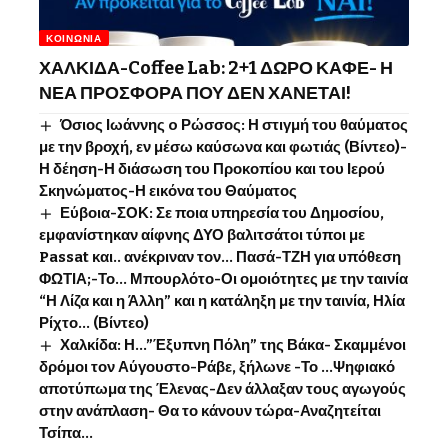
ΚΟΙΝΩΝΊΑ
ΧΑΛΚΙΔΑ-Coffee Lab: 2+1 ΔΩΡΟ ΚΑΦΕ- Η
ΝΕΑ ΠΡΟΣΦΟΡΑ ΠΟΥ ΔΕΝ ΧΑΝΕΤΑΙ!
Όσιος Ιωάννης o Ρώσσος: Η στιγμή του θαύματος
με την βροχή, εν μέσω καύσωνα και φωτιάς (Βίντεο)-
Η δέηση-Η διάσωση του Προκοπίου και του Ιερού
Σκηνώματος-Η εικόνα του Θαύματος
Εύβοια-ΣΟΚ: Σε ποια υπηρεσία του Δημοσίου,
εμφανίστηκαν αίφνης ΔΥΟ βαλιτσάτοι τύποι με
Passat και.. ανέκριναν τον… Πασά-ΤΖΗ για υπόθεση
ΦΩΤΙΑ;-Το… Μπουρλότο-Οι ομοιότητες με την ταινία
“Η Λίζα και η Άλλη” και η κατάληξη με την ταινία, Ηλία
Ρίχτο… (Βίντεο)
Χαλκίδα: Η…”Έξυπνη Πόλη” της Βάκα- Σκαμμένοι
δρόμοι τον Αύγουστο-Ράβε, ξήλωνε -Το …Ψηφιακό
αποτύπωμα της Έλενας-Δεν άλλαξαν τους αγωγούς
στην ανάπλαση- Θα το κάνουν τώρα-Αναζητείται
Τσίπα…