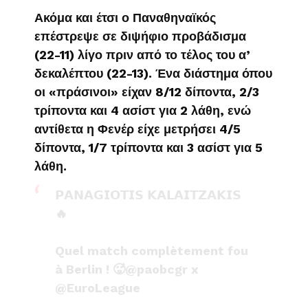
Ακόμα και έτσι ο Παναθηναϊκός
επέστρεψε σε διψήφιο προβάδισμα
(22-11) λίγο πριν από το τέλος του α’
δεκαλέπτου (22-13). Ένα διάστημα όπου
οι «πράσινοι» είχαν 8/12 δίποντα, 2/3
τρίποντα και 4 ασίστ για 2 λάθη, ενώ
αντίθετα η Φενέρ είχε μετρήσει 4/5
δίποντα, 1/7 τρίποντα και 3 ασίστ για 5
λάθη.
𝗣𝗔𝗡𝗔𝗚𝗜𝗢𝗧𝗜𝗦 𝗞𝗔𝗟𝗔𝗜𝗧𝗭𝗔𝗞𝗜𝗦
🔥
Quel match complètement fou
à Berlin ! 🥵
@paobcgr
x
@EuroLeague