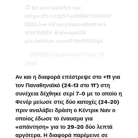
📺 En exclusivité sur
https://t.co/gS7u20BbFZ
#SKW
EEKLive
#EveryGameMatters
#SKWEEK
#alwaysON
pic.twitter.com/PNef1DEfqA
— SKWEEK (@skweektv)
May 24,
2024
Αν και η διαφορά επέστρεψε στο +11 για
τον Παναθηναϊκό (24-13 στο 11′) στη
συνέχεια δέχθηκε σερί 7-0 με το οποίο η
Φενέρ μείωσε στις δύο κατοχές (24-20)
πριν αναλάβει δράση ο Κέντρικ Ναν ο
οποίος έδωσε το έναυσμα για
«απάντηση» για το 29-20 δύο λεπτά
αργότερα. Η διαφορά παρέμεινε σε