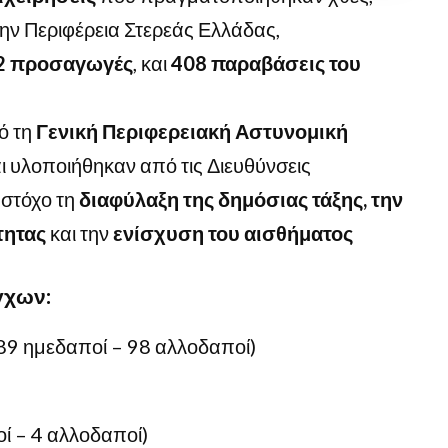
ην Περιφέρεια Στερεάς Ελλάδας,
2 προσαγωγές
, και
408 παραβάσεις του
ό τη
Γενική Περιφερειακή Αστυνομική
ι υλοποιήθηκαν από τις Διευθύνσεις
 στόχο τη
διαφύλαξη της δημόσιας τάξης, την
τητας
και την
ενίσχυση του αισθήματος
γχων:
89 ημεδαποί – 98 αλλοδαποί)
ί – 4 αλλοδαποί)