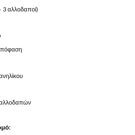
– 3 αλλοδαποί)
ν
 απόφαση
ανηλίκου
ί αλλοδαπών
ομό: