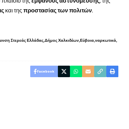
 πλαίσιο της
εμφανούς αστυνόμευσης
, της
ας
και της
προστασίας των πολιτών
.
θυνση Στερεάς Ελλάδας
Δήμος Χαλκιδέων
Εύβοια
ναρκωτικά
Facebook