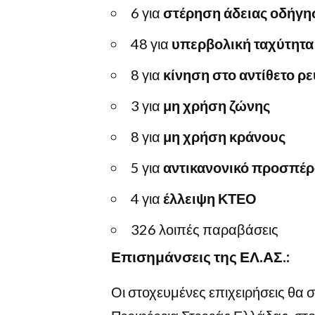
6 για
στέρηση άδειας οδήγη
48 για
υπερβολική ταχύτητα
8 για
κίνηση στο αντίθετο ρ
3 για
μη χρήση ζώνης
8 για
μη χρήση κράνους
5 για
αντικανονικό προσπέ
4 για
έλλειψη ΚΤΕΟ
326 λοιπές παραβάσεις
Επισημάνσεις της ΕΛ.ΑΣ.:
Οι στοχευμένες επιχειρήσεις θα 