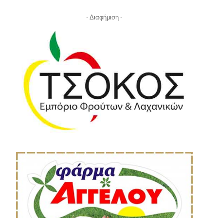
- Διαφήμιση -