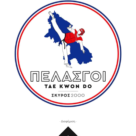
- Διαφήμιση -