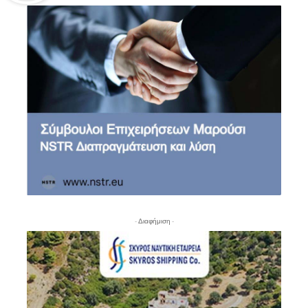
- Διαφήμιση -