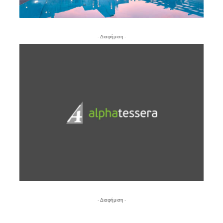
- Διαφήμιση -
- Διαφήμιση -