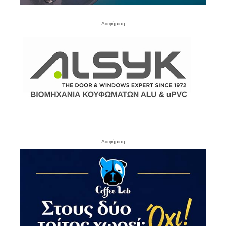
- Διαφήμιση -
- Διαφήμιση -