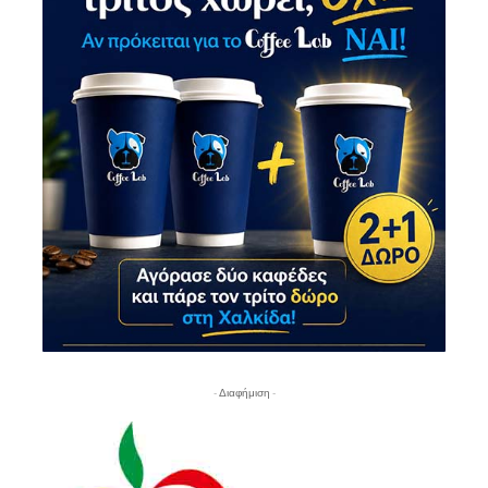
- Διαφήμιση -