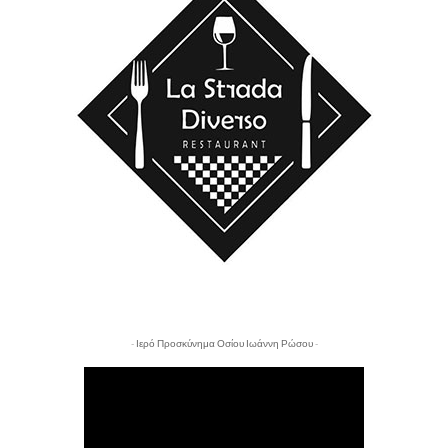
- Ιερό Προσκύνημα Οσίου Ιωάννη Ρώσου -