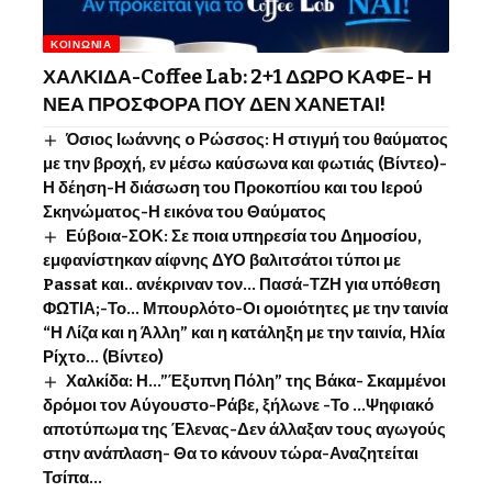
ΚΟΙΝΩΝΊΑ
ΧΑΛΚΙΔΑ-Coffee Lab: 2+1 ΔΩΡΟ ΚΑΦΕ- Η
ΝΕΑ ΠΡΟΣΦΟΡΑ ΠΟΥ ΔΕΝ ΧΑΝΕΤΑΙ!
Όσιος Ιωάννης o Ρώσσος: Η στιγμή του θαύματος
με την βροχή, εν μέσω καύσωνα και φωτιάς (Βίντεο)-
Η δέηση-Η διάσωση του Προκοπίου και του Ιερού
Σκηνώματος-Η εικόνα του Θαύματος
Εύβοια-ΣΟΚ: Σε ποια υπηρεσία του Δημοσίου,
εμφανίστηκαν αίφνης ΔΥΟ βαλιτσάτοι τύποι με
Passat και.. ανέκριναν τον… Πασά-ΤΖΗ για υπόθεση
ΦΩΤΙΑ;-Το… Μπουρλότο-Οι ομοιότητες με την ταινία
“Η Λίζα και η Άλλη” και η κατάληξη με την ταινία, Ηλία
Ρίχτο… (Βίντεο)
Χαλκίδα: Η…”Έξυπνη Πόλη” της Βάκα- Σκαμμένοι
δρόμοι τον Αύγουστο-Ράβε, ξήλωνε -Το …Ψηφιακό
αποτύπωμα της Έλενας-Δεν άλλαξαν τους αγωγούς
στην ανάπλαση- Θα το κάνουν τώρα-Αναζητείται
Τσίπα…