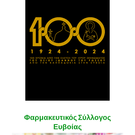
Φαρμακευτικός Σύλλογος
Ευβοίας