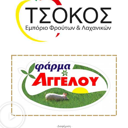
- Διαφήμιση -