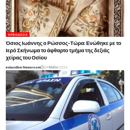
ΟΡΘΟΔΟΞΊΑ
Όσιος Ιωάννης ο Ρώσσος-Τώρα: Ενώθηκε με το
Ιερό Σκήνωμα το άφθαρτο τμήμα της δεξιάς
χείρας του Οσίου
eviaonline Newsroom
28 Μαΐου 2024