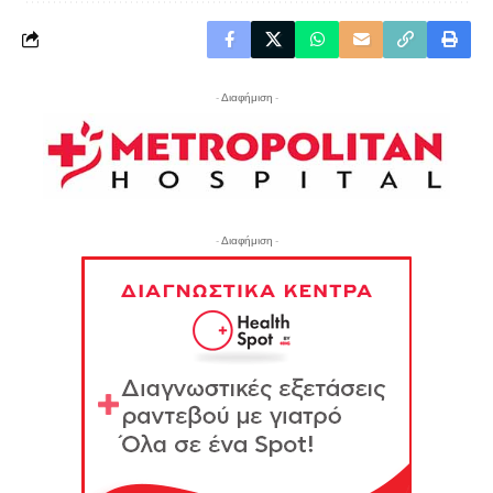
- Διαφήμιση -
- Διαφήμιση -