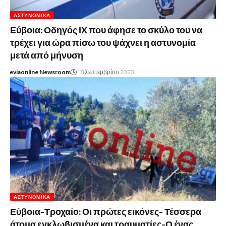
ΑΣΤΥΝΟΜΙΚΆ
Εύβοια: Οδηγός ΙΧ που άφησε το σκύλο του να
τρέχει για ώρα πίσω του ψάχνει η αστυνομία
μετά από μήνυση
eviaonline Newsroom
18 Σεπτεμβρίου 2023
ΑΣΤΥΝΟΜΙΚΆ
Εύβοια-Τροχαίο: Οι πρώτες εικόνες- Τέσσερα
άτομα εγκλωβισμένα και τραυματίες-Ο ένας