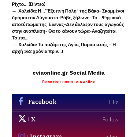
Ρίχτο… (Βίντεο)
Χαλκίδα: Η…”Έξυπνη Πόλη” της Βάκα- Σκαμμένοι
δρόμοι τον Αύγουστο-Ράβε, ξήλωνε -Το …Ψηφιακό
αποτύπωμα της Έλενας-Δεν άλλαξαν τους αγωγούς
στην ανάπλαση- Θα το κάνουν τώρα-Αναζητείται
Τσίπα…
Χαλκίδα: Το παζάρι της Αγίας Παρασκευής – Η
αρχή 162 χρόνια πριν…!
eviaonline.gr Social Media
Για να είστε πάντα EVIA online
Facebook
Like
X
Follow
Instagram
Follow