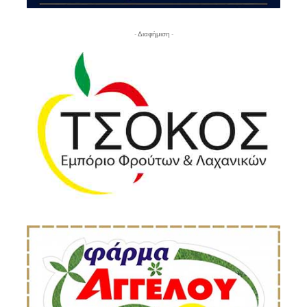
- Διαφήμιση -