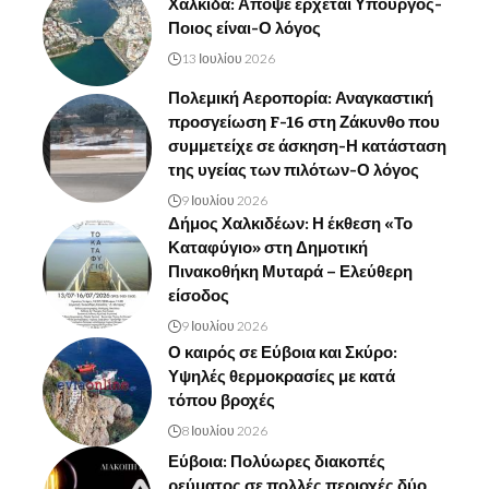
Χαλκίδα: Απόψε έρχεται Υπουργός-
Ποιος είναι-Ο λόγος
13 Ιουλίου 2026
Πολεμική Αεροπορία: Αναγκαστική
προσγείωση F-16 στη Ζάκυνθο που
συμμετείχε σε άσκηση-Η κατάσταση
της υγείας των πιλότων-Ο λόγος
9 Ιουλίου 2026
Δήμος Χαλκιδέων: Η έκθεση «Το
Καταφύγιο» στη Δημοτική
Πινακοθήκη Μυταρά – Ελεύθερη
είσοδος
9 Ιουλίου 2026
Ο καιρός σε Εύβοια και Σκύρο:
Υψηλές θερμοκρασίες με κατά
τόπου βροχές
8 Ιουλίου 2026
Εύβοια: Πολύωρες διακοπές
ρεύματος σε πολλές περιοχές δύο