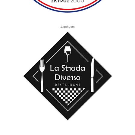
- Διαφήμιση -