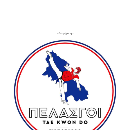
- Διαφήμιση -