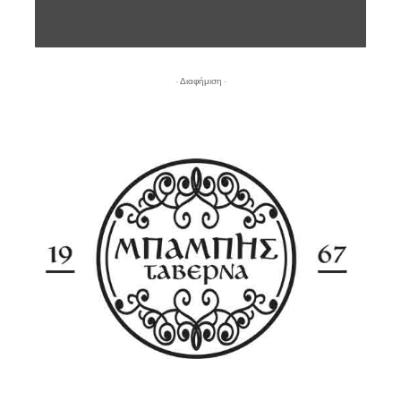
- Διαφήμιση -