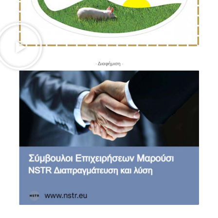
- Διαφήμιση -