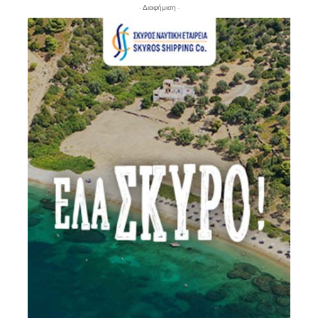
- Διαφήμιση -