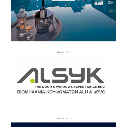
- Διαφήμιση -
- Διαφήμιση -