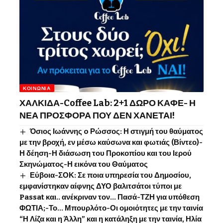
ΚΟΙΝΩΝΊΑ
ΧΑΛΚΙΔΑ-Coffee Lab: 2+1 ΔΩΡΟ ΚΑΦΕ- Η
ΝΕΑ ΠΡΟΣΦΟΡΑ ΠΟΥ ΔΕΝ ΧΑΝΕΤΑΙ!
Όσιος Ιωάννης o Ρώσσος: Η στιγμή του θαύματος
με την βροχή, εν μέσω καύσωνα και φωτιάς (Βίντεο)-
Η δέηση-Η διάσωση του Προκοπίου και του Ιερού
Σκηνώματος-Η εικόνα του Θαύματος
Εύβοια-ΣΟΚ: Σε ποια υπηρεσία του Δημοσίου,
εμφανίστηκαν αίφνης ΔΥΟ βαλιτσάτοι τύποι με
Passat και.. ανέκριναν τον… Πασά-ΤΖΗ για υπόθεση
ΦΩΤΙΑ;-Το… Μπουρλότο-Οι ομοιότητες με την ταινία
“Η Λίζα και η Άλλη” και η κατάληξη με την ταινία, Ηλία