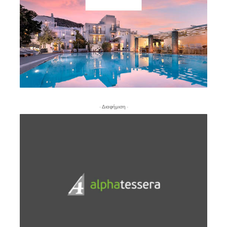
- Διαφήμιση -