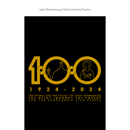
- Ιερό Προσκύνημα Οσίου Ιωάννη Ρώσου -