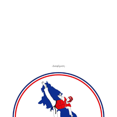
- Διαφήμιση -