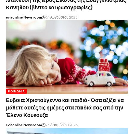
λιτάνευση της Ιεράς Εικόνας της Ευαγγελίστριας
Κανήθου (βίντεο και φωτογραφίες)
eviaonline Newsroom
14 Αυγούστου 2023
ΚΟΙΝΩΝΊΑ
Εύβοια: Χριστούγεννα και παιδιά- Όσα αξίζει να
μάθετε αυτές τις ημέρες στα παιδιά σας από την
Έλενα Κούκουζα
eviaonline Newsroom
25 Δεκεμβρίου 2025