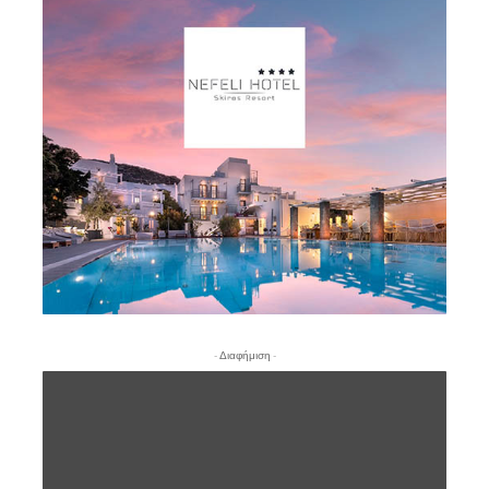
- Διαφήμιση -