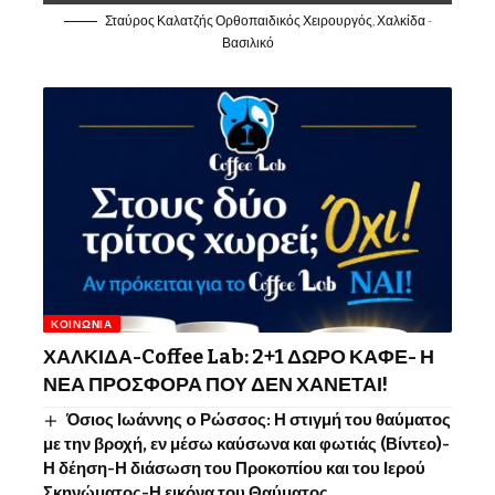
Σταύρος Καλατζής Ορθοπαιδικός Χειρουργός, Χαλκίδα -
Βασιλικό
ΚΟΙΝΩΝΊΑ
ΧΑΛΚΙΔΑ-Coffee Lab: 2+1 ΔΩΡΟ ΚΑΦΕ- Η
ΝΕΑ ΠΡΟΣΦΟΡΑ ΠΟΥ ΔΕΝ ΧΑΝΕΤΑΙ!
Όσιος Ιωάννης o Ρώσσος: Η στιγμή του θαύματος
με την βροχή, εν μέσω καύσωνα και φωτιάς (Βίντεο)-
Η δέηση-Η διάσωση του Προκοπίου και του Ιερού
Σκηνώματος-Η εικόνα του Θαύματος