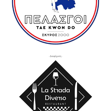
- Διαφήμιση -