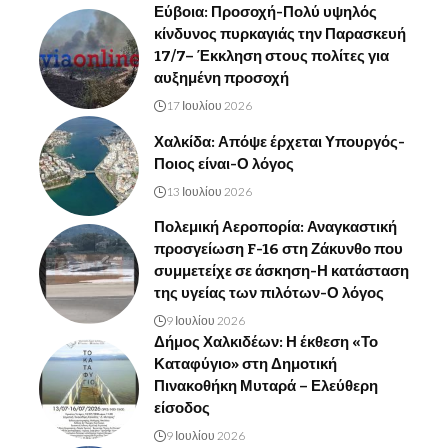
Εύβοια: Προσοχή-Πολύ υψηλός
κίνδυνος πυρκαγιάς την Παρασκευή
17/7– Έκκληση στους πολίτες για
αυξημένη προσοχή
17 Ιουλίου 2026
Χαλκίδα: Απόψε έρχεται Υπουργός-
Ποιος είναι-Ο λόγος
13 Ιουλίου 2026
Πολεμική Αεροπορία: Αναγκαστική
προσγείωση F-16 στη Ζάκυνθο που
συμμετείχε σε άσκηση-Η κατάσταση
της υγείας των πιλότων-Ο λόγος
9 Ιουλίου 2026
Δήμος Χαλκιδέων: Η έκθεση «Το
Καταφύγιο» στη Δημοτική
Πινακοθήκη Μυταρά – Ελεύθερη
είσοδος
9 Ιουλίου 2026