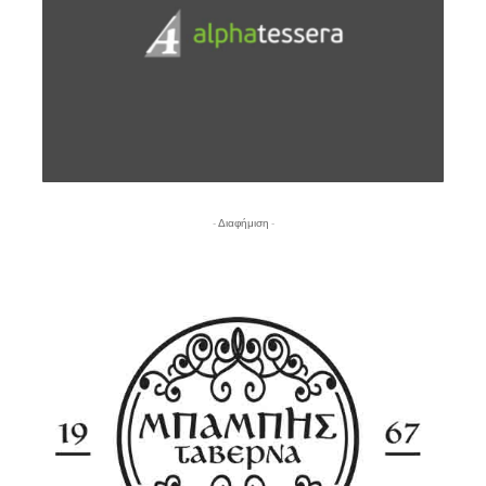
- Διαφήμιση -