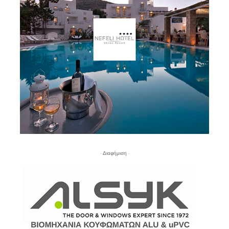
- Διαφήμιση -