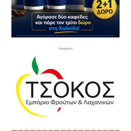
- Διαφήμιση -