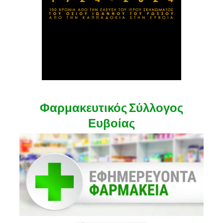
Φαρμακευτικός Σύλλογος
Ευβοίας