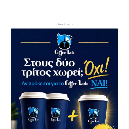
- Διαφήμιση -