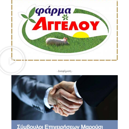
- Διαφήμιση -