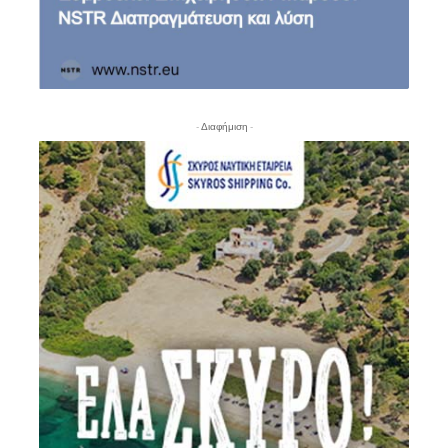
- Διαφήμιση -