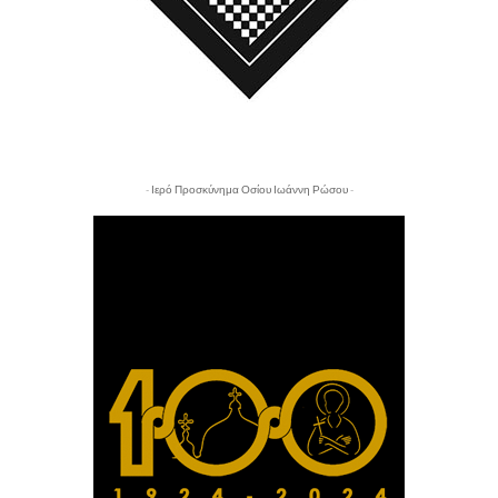
- Ιερό Προσκύνημα Οσίου Ιωάννη Ρώσου -