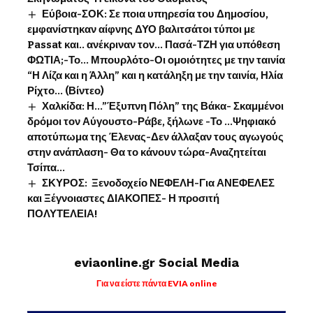
Εύβοια-ΣΟΚ: Σε ποια υπηρεσία του Δημοσίου,
εμφανίστηκαν αίφνης ΔΥΟ βαλιτσάτοι τύποι με
Passat και.. ανέκριναν τον… Πασά-ΤΖΗ για υπόθεση
ΦΩΤΙΑ;-Το… Μπουρλότο-Οι ομοιότητες με την ταινία
“Η Λίζα και η Άλλη” και η κατάληξη με την ταινία, Ηλία
Ρίχτο… (Βίντεο)
Χαλκίδα: Η…”Έξυπνη Πόλη” της Βάκα- Σκαμμένοι
δρόμοι τον Αύγουστο-Ράβε, ξήλωνε -Το …Ψηφιακό
αποτύπωμα της Έλενας-Δεν άλλαξαν τους αγωγούς
στην ανάπλαση- Θα το κάνουν τώρα-Αναζητείται
Τσίπα…
ΣΚΥΡΟΣ: Ξενοδοχείο ΝΕΦΕΛΗ-Για ΑΝΕΦΕΛΕΣ
και Ξέγνοιαστες ΔΙΑΚΟΠΕΣ- Η προσιτή
ΠΟΛΥΤΕΛΕΙΑ!
eviaonline.gr Social Media
Για να είστε πάντα EVIA online