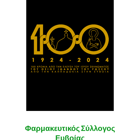
Φαρμακευτικός Σύλλογος
Ευβοίας