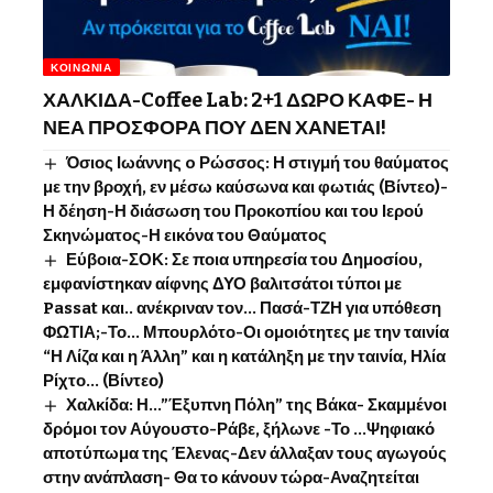
ΚΟΙΝΩΝΊΑ
ΧΑΛΚΙΔΑ-Coffee Lab: 2+1 ΔΩΡΟ ΚΑΦΕ- Η
ΝΕΑ ΠΡΟΣΦΟΡΑ ΠΟΥ ΔΕΝ ΧΑΝΕΤΑΙ!
Όσιος Ιωάννης o Ρώσσος: Η στιγμή του θαύματος
με την βροχή, εν μέσω καύσωνα και φωτιάς (Βίντεο)-
Η δέηση-Η διάσωση του Προκοπίου και του Ιερού
Σκηνώματος-Η εικόνα του Θαύματος
Εύβοια-ΣΟΚ: Σε ποια υπηρεσία του Δημοσίου,
εμφανίστηκαν αίφνης ΔΥΟ βαλιτσάτοι τύποι με
Passat και.. ανέκριναν τον… Πασά-ΤΖΗ για υπόθεση
ΦΩΤΙΑ;-Το… Μπουρλότο-Οι ομοιότητες με την ταινία
“Η Λίζα και η Άλλη” και η κατάληξη με την ταινία, Ηλία
Ρίχτο… (Βίντεο)
Χαλκίδα: Η…”Έξυπνη Πόλη” της Βάκα- Σκαμμένοι
δρόμοι τον Αύγουστο-Ράβε, ξήλωνε -Το …Ψηφιακό
αποτύπωμα της Έλενας-Δεν άλλαξαν τους αγωγούς
στην ανάπλαση- Θα το κάνουν τώρα-Αναζητείται