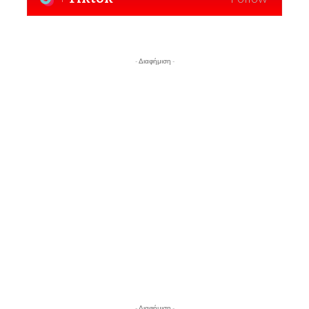
- Διαφήμιση -
- Διαφήμιση -