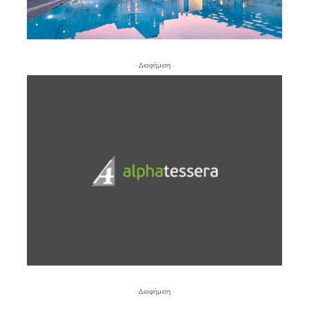
- Διαφήμιση -
- Διαφήμιση -