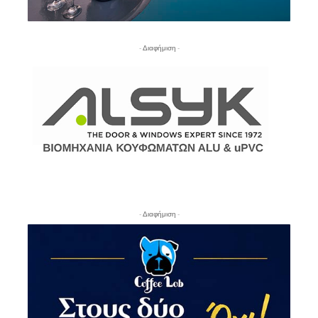
- Διαφήμιση -
- Διαφήμιση -