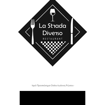
- Ιερό Προσκύνημα Οσίου Ιωάννη Ρώσου -