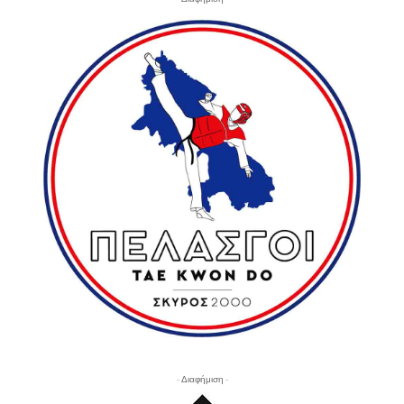
- Διαφήμιση -