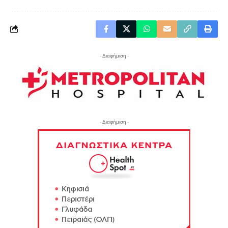
- Διαφήμιση -
- Διαφήμιση -