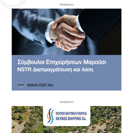
- Διαφήμιση -
- Διαφήμιση -