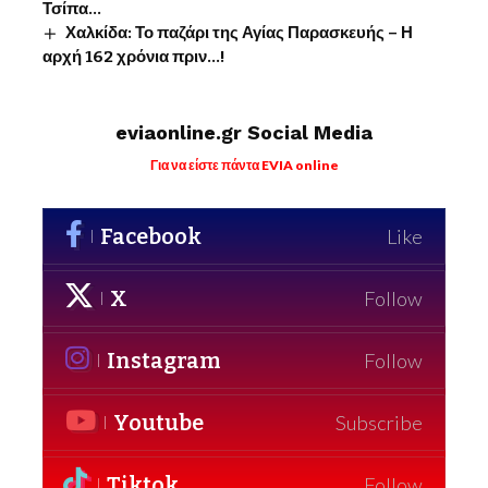
Τσίπα…
Χαλκίδα: Το παζάρι της Αγίας Παρασκευής – Η
αρχή 162 χρόνια πριν…!
eviaonline.gr Social Media
Για να είστε πάντα EVIA online
Facebook
Like
X
Follow
Instagram
Follow
Youtube
Subscribe
Tiktok
Follow