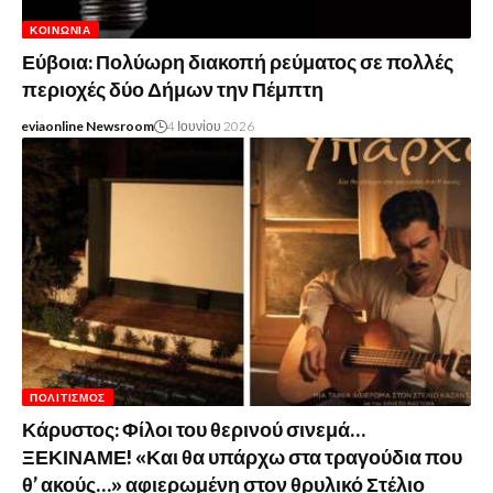
ΚΟΙΝΩΝΊΑ
Εύβοια: Πολύωρη διακοπή ρεύματος σε πολλές
περιοχές δύο Δήμων την Πέμπτη
eviaonline Newsroom
4 Ιουνίου 2026
ΠΟΛΙΤΙΣΜΌΣ
Κάρυστος: Φίλοι του θερινού σινεμά…
ΞΕΚΙΝΑΜΕ! «Και θα υπάρχω στα τραγούδια που
θ’ ακούς…» αφιερωμένη στον θρυλικό Στέλιο