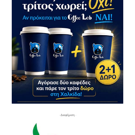
- Διαφήμιση -