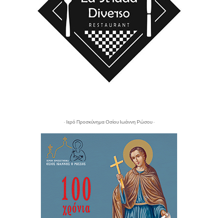
- Ιερό Προσκύνημα Οσίου Ιωάννη Ρώσου -