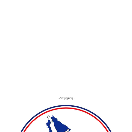
- Διαφήμιση -