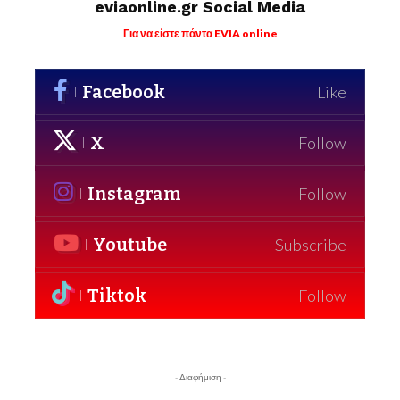
eviaonline.gr Social Media
Για να είστε πάντα EVIA online
Facebook
Like
X
Follow
Instagram
Follow
Youtube
Subscribe
Tiktok
Follow
- Διαφήμιση -