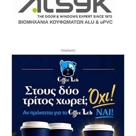
- Διαφήμιση -