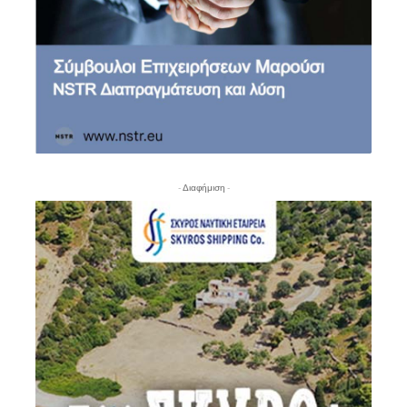
- Διαφήμιση -