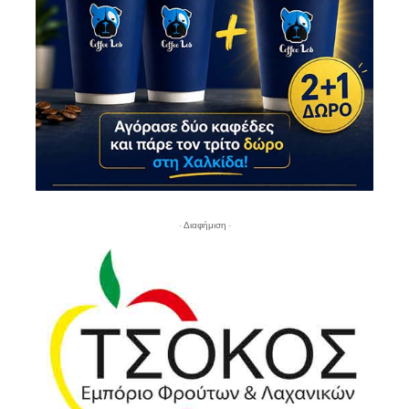
- Διαφήμιση -