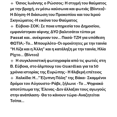
Όσιος Ιωάννης o Ρώσσος: Η στιγμή του θαύματος
με την βροχή, εν μέσω καύσωνα και φωτιάς (Βίντεο)-
Η δέηση-Η διάσωση του Προκοπίου και του Ιερού
Σκηνώματος-Η εικόνα του Θαύματος
Εύβοια-ΣΟΚ: Σε ποια υπηρεσία του Δημοσίου,
εμφανίστηκαν αίφνης ΔΥΟ βαλιτσάτοι τύποι με
Passat και.. ανέκριναν τον… Πασά-ΤΖΗ για υπόθεση
ΦΩΤΙΑ;-Το… Μπουρλότο-Οι ομοιότητες με την ταινία
“Η Λίζα και η Άλλη” και η κατάληξη με την ταινία, Ηλία
Ρίχτο… (Βίντεο)
Η συγκλονιστική φωτογραφία από τις φωτιές στη
Β. Εύβοια, στο άλμπουμ του Guardian για τα 50
χρόνια ιστορίας της Ευρώπης- Η θλιβερή επέτειος
Χαλκίδα: Η…”Έξυπνη Πόλη” της Βάκα- Σκαμμένοι
δρόμοι τον Αύγουστο-Ράβε, ξήλωνε -Το …Ψηφιακό
αποτύπωμα της Έλενας-Δεν άλλαξαν τους αγωγούς
στην ανάπλαση- Θα το κάνουν τώρα-Αναζητείται
Τσίπα…