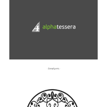
- Διαφήμιση -