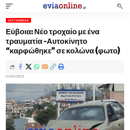
ΑΣΤΥΝΟΜΙΚΆ
Εύβοια: Νέο τροχαίο με ένα
τραυματία -Αυτοκίνητο
“καρφώθηκε” σε κολώνα (φωτο)
01/04/2025