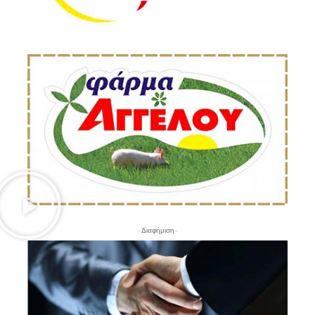
- Διαφήμιση -