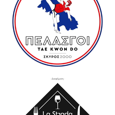
- Διαφήμιση -