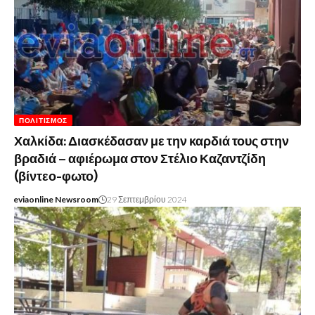
ΠΟΛΙΤΙΣΜΌΣ
Χαλκίδα: Διασκέδασαν με την καρδιά τους στην
βραδιά – αφιέρωμα στον Στέλιο Καζαντζίδη
(βίντεο-φωτο)
eviaonline Newsroom
29 Σεπτεμβρίου 2024