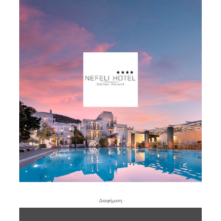
- Διαφήμιση -