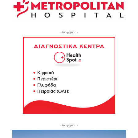
- Διαφήμιση -
- Διαφήμιση -