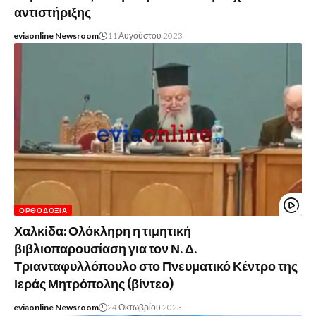
αντιστήριξης
eviaonline Newsroom
11 Αυγούστου 2023
ΟΡΘΟΔΟΞΊΑ
Χαλκίδα: Ολόκληρη η τιμητική
βιβλιοπαρουσίαση για τον Ν. Δ.
Τριανταφυλλόπουλο στο Πνευματικό Κέντρο της
Ιεράς Μητρόπολης (βίντεο)
eviaonline Newsroom
24 Οκτωβρίου 2023