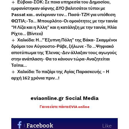
Εύβοια-ΣΟΚ: Σε ποια υπηρεσία του Δημοσίου,
εμφανίστηκαν αίφνης ΔΥΟ βαλιτσάτοι τύποι με
Passat και.. ανέκριναν τον… Πασά-ΤΖΗ για υπόθεση
ΦΩΤΙΑ;-Το… Μπουρλότο-Οι ομοιότητες με την ταινία
“Η Λίζα και η Άλλη” και η κατάληξη με την ταινία, Ηλία
Ρίχτο… (Βίντεο)
Χαλκίδα: Η…”Έξυπνη Πόλη” της Βάκα- Σκαμμένοι
δρόμοι τον Αύγουστο-Ράβε, ξήλωνε -Το …Ψηφιακό
αποτύπωμα της Έλενας-Δεν άλλαξαν τους αγωγούς
στην ανάπλαση- Θα το κάνουν τώρα-Αναζητείται
Τσίπα…
Χαλκίδα: Το παζάρι της Αγίας Παρασκευής – Η
αρχή 162 χρόνια πριν…!
eviaonline.gr Social Media
Για να είστε πάντα EVIA online
Facebook
Like