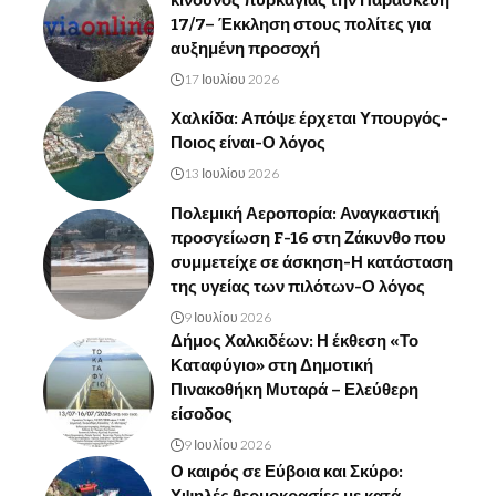
17/7– Έκκληση στους πολίτες για
αυξημένη προσοχή
17 Ιουλίου 2026
Χαλκίδα: Απόψε έρχεται Υπουργός-
Ποιος είναι-Ο λόγος
13 Ιουλίου 2026
Πολεμική Αεροπορία: Αναγκαστική
προσγείωση F-16 στη Ζάκυνθο που
συμμετείχε σε άσκηση-Η κατάσταση
της υγείας των πιλότων-Ο λόγος
9 Ιουλίου 2026
Δήμος Χαλκιδέων: Η έκθεση «Το
Καταφύγιο» στη Δημοτική
Πινακοθήκη Μυταρά – Ελεύθερη
είσοδος
9 Ιουλίου 2026
Ο καιρός σε Εύβοια και Σκύρο: