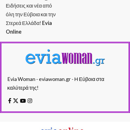
Ειδήσεις και νέα από
όλη την Εύβοια και την
Στερεά Ελλάδα!
Evia
Online
Evia Woman - eviawoman.gr - Η Εύβοια στα
καλύτερά της!