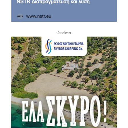
- Διαφήμιση -