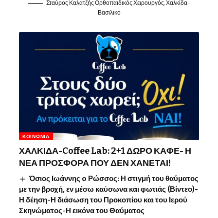
Σταύρος Καλατζής Ορθοπαιδικός Χειρουργός, Χαλκίδα -
Βασιλικό
ΚΟΙΝΩΝΊΑ
ΧΑΛΚΙΔΑ-Coffee Lab: 2+1 ΔΩΡΟ ΚΑΦΕ- Η
ΝΕΑ ΠΡΟΣΦΟΡΑ ΠΟΥ ΔΕΝ ΧΑΝΕΤΑΙ!
Όσιος Ιωάννης o Ρώσσος: Η στιγμή του θαύματος
με την βροχή, εν μέσω καύσωνα και φωτιάς (Βίντεο)-
Η δέηση-Η διάσωση του Προκοπίου και του Ιερού
Σκηνώματος-Η εικόνα του Θαύματος