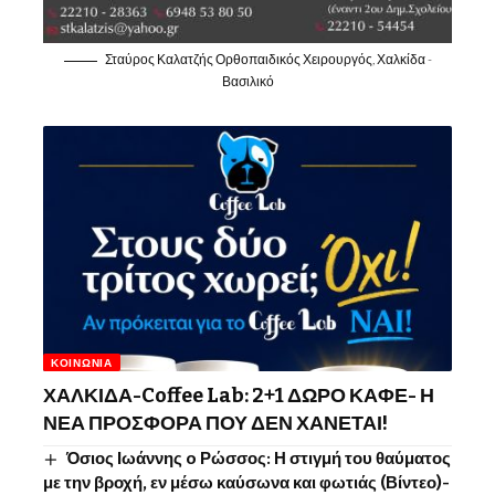
Σταύρος Καλατζής Ορθοπαιδικός Χειρουργός, Χαλκίδα -
Βασιλικό
ΚΟΙΝΩΝΊΑ
ΧΑΛΚΙΔΑ-Coffee Lab: 2+1 ΔΩΡΟ ΚΑΦΕ- Η
ΝΕΑ ΠΡΟΣΦΟΡΑ ΠΟΥ ΔΕΝ ΧΑΝΕΤΑΙ!
Όσιος Ιωάννης o Ρώσσος: Η στιγμή του θαύματος
με την βροχή, εν μέσω καύσωνα και φωτιάς (Βίντεο)-