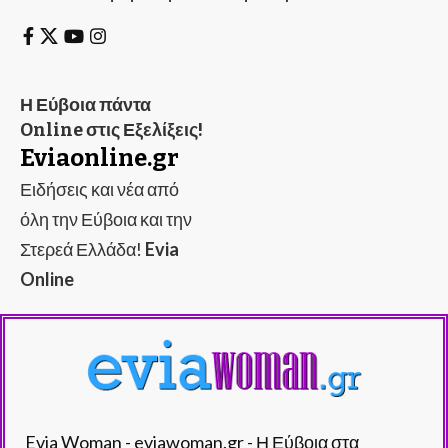
Η Εύβοια πάντα
Online στις Εξελίξεις!
Eviaonline.gr
Ειδήσεις και νέα από
όλη την Εύβοια και την
Στερεά Ελλάδα!
Evia
Online
Evia Woman - eviawoman.gr - Η Εύβοια στα