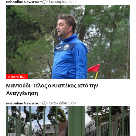
eviaonline Newsroom
5 Ιανουαρίου 2025
ΑΘΛΗΤΙΚΆ
Μαντούδι: Τέλος ο Κιαπέκος από την
Αναγγένηση
eviaonline Newsroom
9 Οκτωβρίου 2024