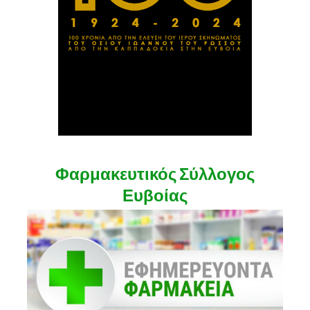
Φαρμακευτικός Σύλλογος
Ευβοίας