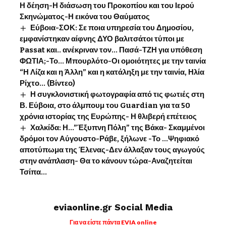
Η δέηση-Η διάσωση του Προκοπίου και του Ιερού
Σκηνώματος-Η εικόνα του Θαύματος
Εύβοια-ΣΟΚ: Σε ποια υπηρεσία του Δημοσίου,
εμφανίστηκαν αίφνης ΔΥΟ βαλιτσάτοι τύποι με
Passat και.. ανέκριναν τον… Πασά-ΤΖΗ για υπόθεση
ΦΩΤΙΑ;-Το… Μπουρλότο-Οι ομοιότητες με την ταινία
“Η Λίζα και η Άλλη” και η κατάληξη με την ταινία, Ηλία
Ρίχτο… (Βίντεο)
Η συγκλονιστική φωτογραφία από τις φωτιές στη
Β. Εύβοια, στο άλμπουμ του Guardian για τα 50
χρόνια ιστορίας της Ευρώπης- Η θλιβερή επέτειος
Χαλκίδα: Η…”Έξυπνη Πόλη” της Βάκα- Σκαμμένοι
δρόμοι τον Αύγουστο-Ράβε, ξήλωνε -Το …Ψηφιακό
αποτύπωμα της Έλενας-Δεν άλλαξαν τους αγωγούς
στην ανάπλαση- Θα το κάνουν τώρα-Αναζητείται
Τσίπα…
eviaonline.gr Social Media
Για να είστε πάντα EVIA online