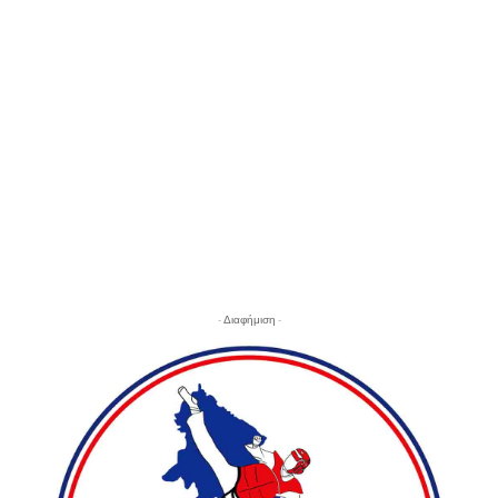
- Διαφήμιση -