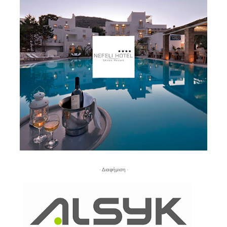
- Διαφήμιση -