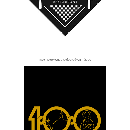
- Ιερό Προσκύνημα Οσίου Ιωάννη Ρώσου -