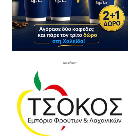
- Διαφήμιση -