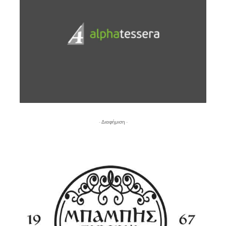
- Διαφήμιση -