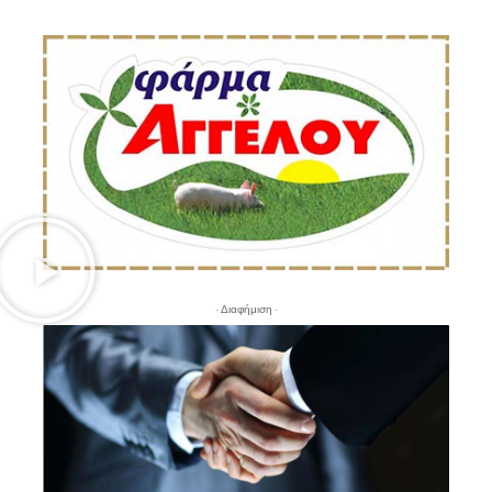
- Διαφήμιση -