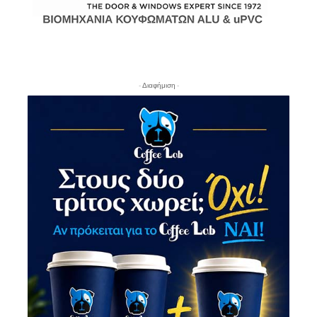
- Διαφήμιση -