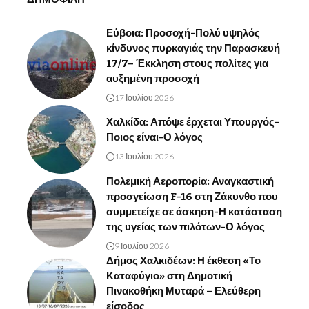
Εύβοια: Προσοχή-Πολύ υψηλός
κίνδυνος πυρκαγιάς την Παρασκευή
17/7– Έκκληση στους πολίτες για
αυξημένη προσοχή
17 Ιουλίου 2026
Χαλκίδα: Απόψε έρχεται Υπουργός-
Ποιος είναι-Ο λόγος
13 Ιουλίου 2026
Πολεμική Αεροπορία: Αναγκαστική
προσγείωση F-16 στη Ζάκυνθο που
συμμετείχε σε άσκηση-Η κατάσταση
της υγείας των πιλότων-Ο λόγος
9 Ιουλίου 2026
Δήμος Χαλκιδέων: Η έκθεση «Το
Καταφύγιο» στη Δημοτική
Πινακοθήκη Μυταρά – Ελεύθερη
είσοδος