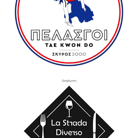
- Διαφήμιση -