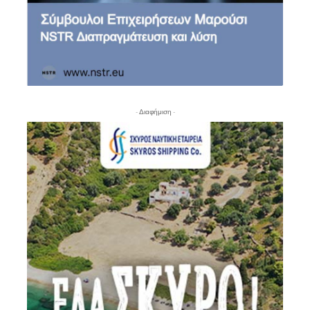
- Διαφήμιση -