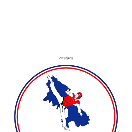
- Διαφήμιση -