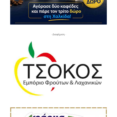
- Διαφήμιση -