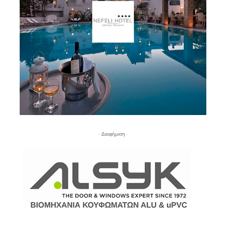
- Διαφήμιση -