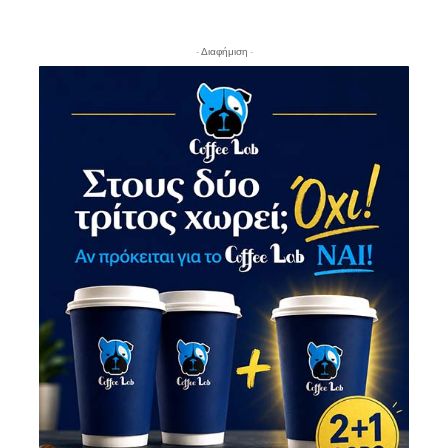
- Διαφήμιση -