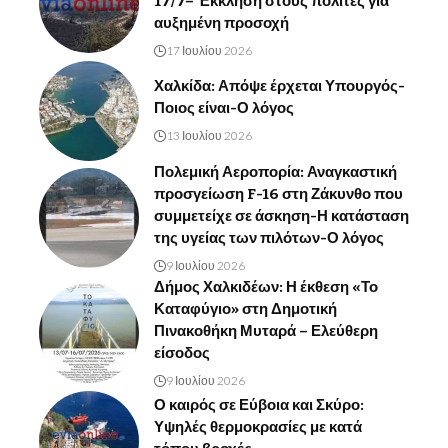
17/7– Έκκληση στους πολίτες για
αυξημένη προσοχή
17 Ιουλίου 2026
Χαλκίδα: Απόψε έρχεται Υπουργός-
Ποιος είναι-Ο λόγος
13 Ιουλίου 2026
Πολεμική Αεροπορία: Αναγκαστική
προσγείωση F-16 στη Ζάκυνθο που
συμμετείχε σε άσκηση-Η κατάσταση
της υγείας των πιλότων-Ο λόγος
9 Ιουλίου 2026
Δήμος Χαλκιδέων: Η έκθεση «Το
Καταφύγιο» στη Δημοτική
Πινακοθήκη Μυταρά – Ελεύθερη
είσοδος
9 Ιουλίου 2026
Ο καιρός σε Εύβοια και Σκύρο:
Υψηλές θερμοκρασίες με κατά