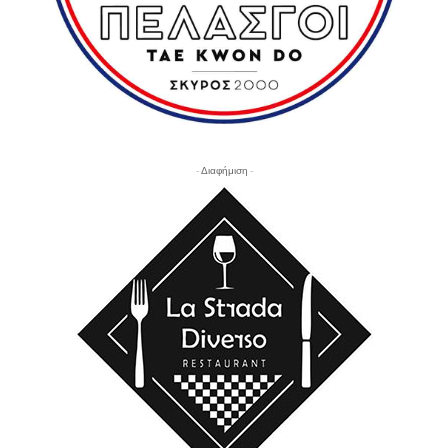
- Διαφήμιση -