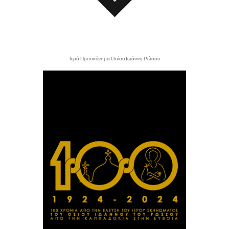
- Ιερό Προσκύνημα Οσίου Ιωάννη Ρώσου -