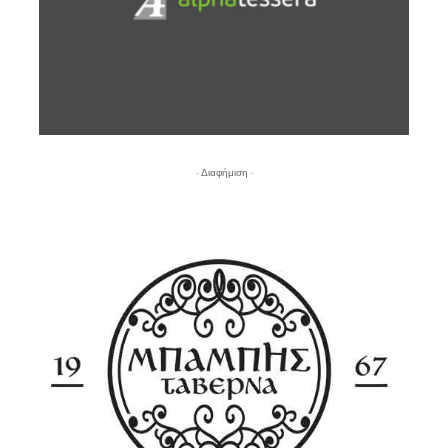
- Διαφήμιση -