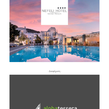
- Διαφήμιση -