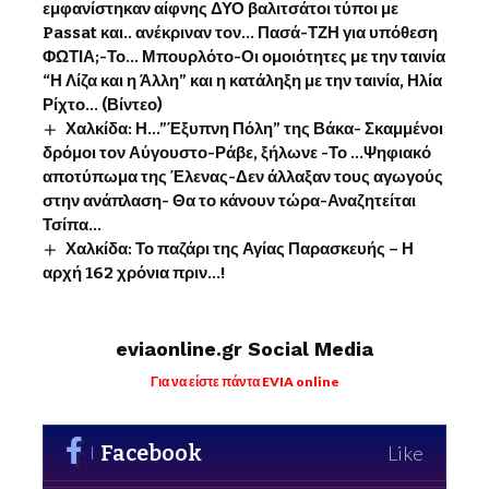
εμφανίστηκαν αίφνης ΔΥΟ βαλιτσάτοι τύποι με
Passat και.. ανέκριναν τον… Πασά-ΤΖΗ για υπόθεση
ΦΩΤΙΑ;-Το… Μπουρλότο-Οι ομοιότητες με την ταινία
“Η Λίζα και η Άλλη” και η κατάληξη με την ταινία, Ηλία
Ρίχτο… (Βίντεο)
Χαλκίδα: Η…”Έξυπνη Πόλη” της Βάκα- Σκαμμένοι
δρόμοι τον Αύγουστο-Ράβε, ξήλωνε -Το …Ψηφιακό
αποτύπωμα της Έλενας-Δεν άλλαξαν τους αγωγούς
στην ανάπλαση- Θα το κάνουν τώρα-Αναζητείται
Τσίπα…
Χαλκίδα: Το παζάρι της Αγίας Παρασκευής – Η
αρχή 162 χρόνια πριν…!
eviaonline.gr Social Media
Για να είστε πάντα EVIA online
Facebook
Like