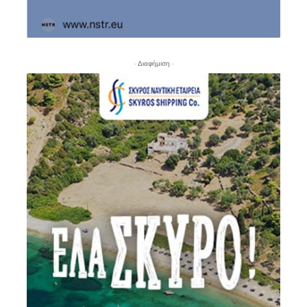
- Διαφήμιση -