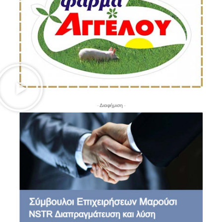
- Διαφήμιση -