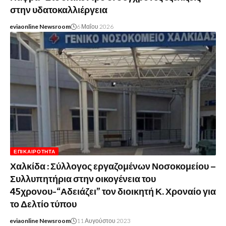
στην υδατοκαλλιέργεια
eviaonline Newsroom
6 Μαΐου 2026
ΕΠΙΚΑΙΡΌΤΗΤΑ
Χαλκίδα : Σύλλογος εργαζομένων Νοσοκομείου –
Συλλυπητήρια στην οικογένεια του
45χρονου-“Αδειάζει” τον διοικητή Κ. Χροναίο για
το Δελτίο τύπου
eviaonline Newsroom
11 Αυγούστου 2023