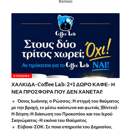
Βασιλικό
ΚΟΙΝΩΝΊΑ
ΧΑΛΚΙΔΑ-Coffee Lab: 2+1 ΔΩΡΟ ΚΑΦΕ- Η
ΝΕΑ ΠΡΟΣΦΟΡΑ ΠΟΥ ΔΕΝ ΧΑΝΕΤΑΙ!
Όσιος Ιωάννης o Ρώσσος: Η στιγμή του θαύματος
με την βροχή, εν μέσω καύσωνα και φωτιάς (Βίντεο)-
Η δέηση-Η διάσωση του Προκοπίου και του Ιερού
Σκηνώματος-Η εικόνα του Θαύματος
Εύβοια-ΣΟΚ: Σε ποια υπηρεσία του Δημοσίου,