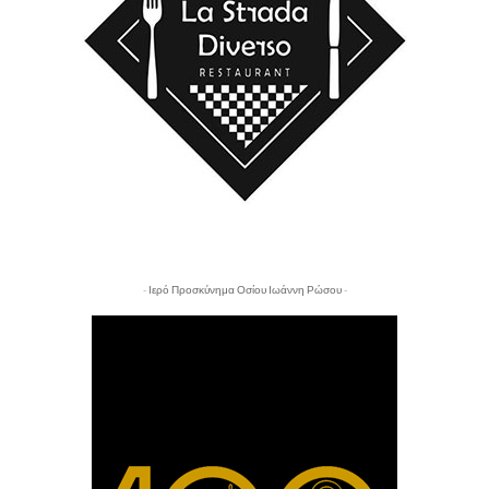
- Ιερό Προσκύνημα Οσίου Ιωάννη Ρώσου -