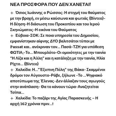
ΝΕΑ ΠΡΟΣΦΟΡΑ ΠΟΥ ΔΕΝ ΧΑΝΕΤΑΙ!
Όσιος Ιωάννης o Ρώσσος: Η στιγμή του θαύματος
με την βροχή, εν μέσω καύσωνα και φωτιάς (Βίντεο)-
Η δέηση-Η διάσωση του Προκοπίου και του Ιερού
Σκηνώματος-Η εικόνα του Θαύματος
Εύβοια-ΣΟΚ: Σε ποια υπηρεσία του Δημοσίου,
εμφανίστηκαν αίφνης ΔΥΟ βαλιτσάτοι τύποι με
Passat και.. ανέκριναν τον… Πασά-ΤΖΗ για υπόθεση
ΦΩΤΙΑ;-Το… Μπουρλότο-Οι ομοιότητες με την ταινία
“Η Λίζα και η Άλλη” και η κατάληξη με την ταινία, Ηλία
Ρίχτο… (Βίντεο)
Χαλκίδα: Η…”Έξυπνη Πόλη” της Βάκα- Σκαμμένοι
δρόμοι τον Αύγουστο-Ράβε, ξήλωνε -Το …Ψηφιακό
αποτύπωμα της Έλενας-Δεν άλλαξαν τους αγωγούς
στην ανάπλαση- Θα το κάνουν τώρα-Αναζητείται
Τσίπα…
Χαλκίδα: Το παζάρι της Αγίας Παρασκευής – Η
αρχή 162 χρόνια πριν…!