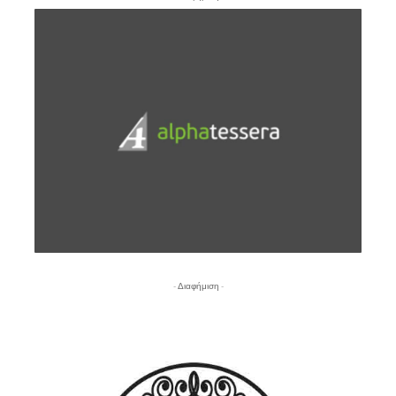
- Διαφήμιση -