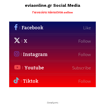
eviaonline.gr Social Media
Για να είστε πάντα EVIA online
Facebook
Like
X
Follow
Instagram
Follow
Youtube
Subscribe
Tiktok
Follow
- Διαφήμιση -