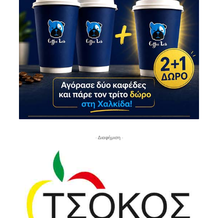
- Διαφήμιση -