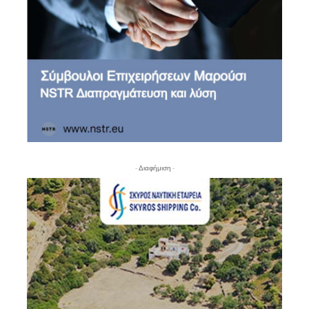
- Διαφήμιση -