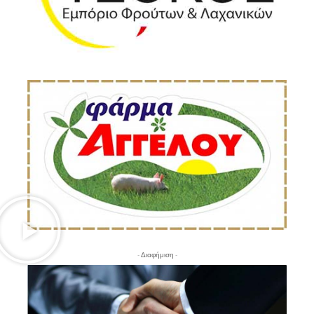
- Διαφήμιση -