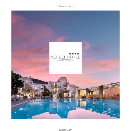
- Διαφήμιση -
- Διαφήμιση -