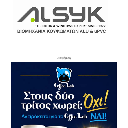
- Διαφήμιση -