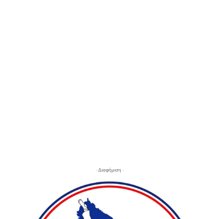
- Διαφήμιση -