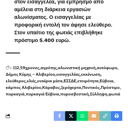
στον εισαγγελέα, για εμπρησμό από
αμέλεια στη διάρκεια εργασιών
αλωνίσματος. Ο εισαγγελέας με
προφορική εντολή τον άφησε ελεύθερο.
Στον υπαίτιο της φωτιάς επιβλήθηκε
πρόστιμο 5.400 ευρώ.
#
112
59χρονος
αγρότης
αλωνιστική μηχανή
αυτόφωρο
Δήμος Κύμης – Αλιβερίου
εισαγγελέας
εκκένωση
ελεύθερος
ελιές
εναέρια μέσα
ΕΣΣΔΕ
ετοιμότητα
Εύβοια
κάμπος Αλιβερίου
Κάραβος
ξερόχορτα
Ποντικός
Πρόστιμο
πυρκαγιά
πυρκαγιά Εύβοια
πυροσβεστική
Σύλληψη
φωτιά