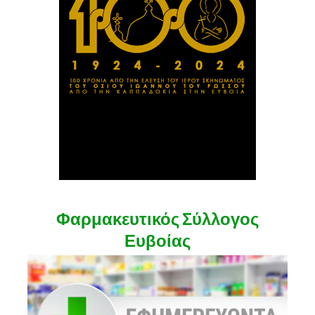
Φαρμακευτικός Σύλλογος
Ευβοίας