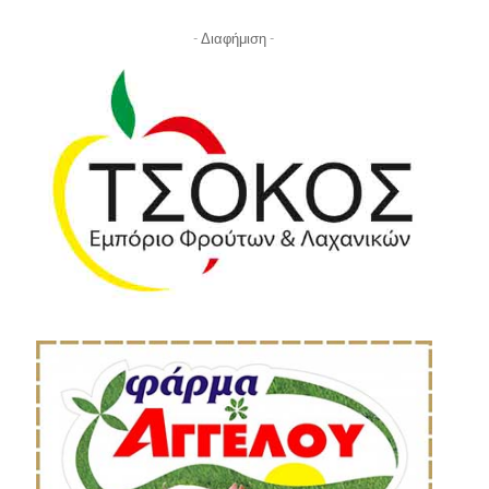
- Διαφήμιση -