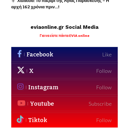
Χαλκίδα: Το παζάρι της Αγίας Παρασκευής – Η
αρχή 162 χρόνια πριν…!
eviaonline.gr Social Media
Για να είστε πάντα EVIA online
Facebook
Like
X
Follow
Instagram
Follow
Youtube
Subscribe
Tiktok
Follow