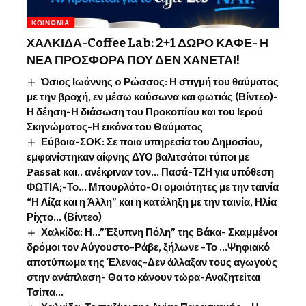
ΚΟΙΝΩΝΊΑ
ΧΑΛΚΙΔΑ-Coffee Lab: 2+1 ΔΩΡΟ ΚΑΦΕ- Η
ΝΕΑ ΠΡΟΣΦΟΡΑ ΠΟΥ ΔΕΝ ΧΑΝΕΤΑΙ!
Όσιος Ιωάννης o Ρώσσος: Η στιγμή του θαύματος
με την βροχή, εν μέσω καύσωνα και φωτιάς (Βίντεο)-
Η δέηση-Η διάσωση του Προκοπίου και του Ιερού
Σκηνώματος-Η εικόνα του Θαύματος
Εύβοια-ΣΟΚ: Σε ποια υπηρεσία του Δημοσίου,
εμφανίστηκαν αίφνης ΔΥΟ βαλιτσάτοι τύποι με
Passat και.. ανέκριναν τον… Πασά-ΤΖΗ για υπόθεση
ΦΩΤΙΑ;-Το… Μπουρλότο-Οι ομοιότητες με την ταινία
“Η Λίζα και η Άλλη” και η κατάληξη με την ταινία, Ηλία
Ρίχτο… (Βίντεο)
Χαλκίδα: Η…”Έξυπνη Πόλη” της Βάκα- Σκαμμένοι
δρόμοι τον Αύγουστο-Ράβε, ξήλωνε -Το …Ψηφιακό
αποτύπωμα της Έλενας-Δεν άλλαξαν τους αγωγούς
στην ανάπλαση- Θα το κάνουν τώρα-Αναζητείται
Τσίπα…