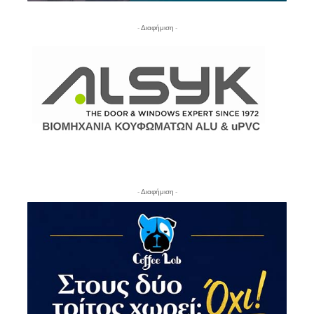
- Διαφήμιση -
- Διαφήμιση -