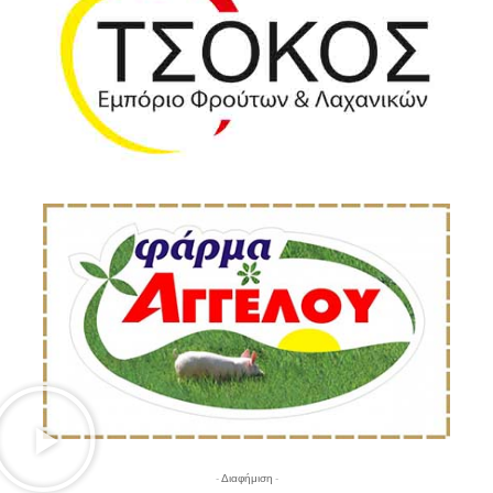
- Διαφήμιση -