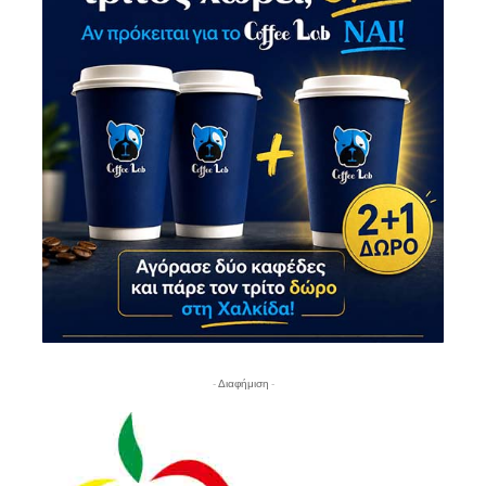
- Διαφήμιση -