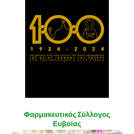
Φαρμακευτικός Σύλλογος
Ευβοίας