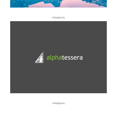
- Διαφήμιση -
- Διαφήμιση -