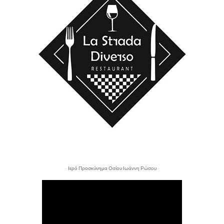
- Ιερό Προσκύνημα Οσίου Ιωάννη Ρώσου -