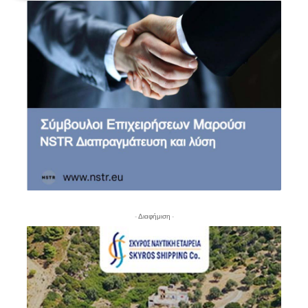
- Διαφήμιση -