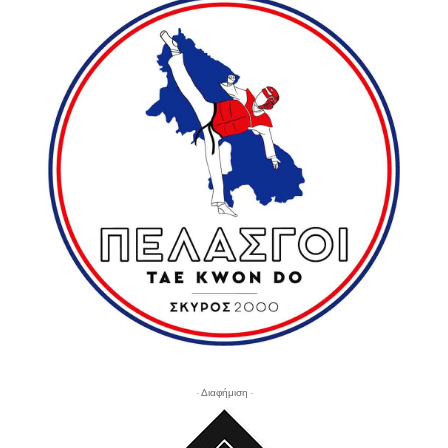
- Διαφήμιση -