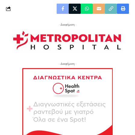
- Διαφήμιση -
- Διαφήμιση -