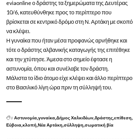
eviaonline ο δράστης τα ξημερώματα της Δευτέρας
10/6, κατευθύνθηκε προς το περίπτερο που
βρίσκεται σε κεντρικό δρόμο στη Ν. Αρτάκη με σκοπό
να κλέψει.
Η γυναίκα που ήταν μέσα προφανώς αρνήθηκε και
τότε ο δράστης αλβανικής καταγωγής της επιτέθηκε
και την χτύπησε. Άμεσα στο σημείο έφτασε η
αστυνομία, όπου και συνέλαβε τον δράστη.
Μάλιστα το ίδιο άτομο είχε κλέψει και άλλο περίπτερο
στο Βασιλικό λίγη ώρα πριν τη σύλληψή του.
#
Αστυνομία
γυναίκα
Δήμος Χαλκιδέων
δράστης
επίθεση
Εύβοια
κλοπή
Νέα Αρτάκη
σύλληψη
σωματική βία