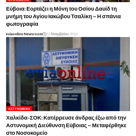
Εύβοια: Εορτάζει η Μόνη του Οσίου Δαυίδ τη
μνήμη του Αγίου Ιακώβου Τσαλίκη – Η σπάνια
φωτογραφία
eviaonline Newsroom
22 Νοεμβρίου 2024
ΑΣΤΥΝΟΜΙΚΆ
Χαλκίδα-ΣΟΚ: Κατέρρευσε άνδρας έξω από την
Αστυνομική Διεύθυνση Εύβοιας – Μεταφέρθηκε
στο Νοσοκομείο