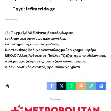
Πηγή: iefimerida.gr
#
Paypal
ΑΑΔΕ
Αίγινα
βοσκός
δωρεές
εγκληματική οργάνωση
καταγγελία
κατάστημα τυχερών παιχνιδιών
Κωσταντίνος Πολυχρονόπουλος
μαύρο χρήμα
μητέρα
ΜΚΟ
Ο Άλλος Άνθρωπος
Παύλος Τζίτζης
πρώην εθελόντρια
στοίχημα
τοξικομανείς
τραπεζικοί λογαριασμοί
φιλανθρωπικός σκοπός
φρουτάκια
χρήματα
- Διαφήμιση -