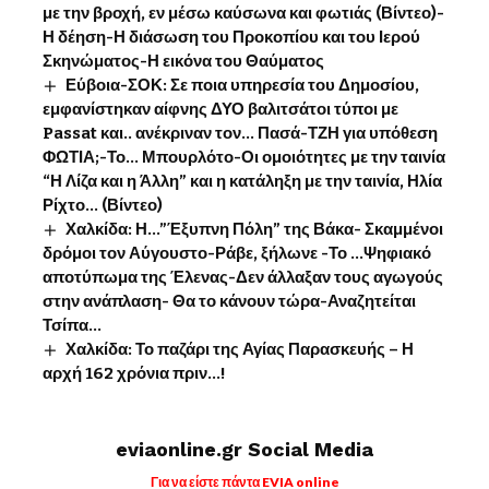
με την βροχή, εν μέσω καύσωνα και φωτιάς (Βίντεο)-
Η δέηση-Η διάσωση του Προκοπίου και του Ιερού
Σκηνώματος-Η εικόνα του Θαύματος
Εύβοια-ΣΟΚ: Σε ποια υπηρεσία του Δημοσίου,
εμφανίστηκαν αίφνης ΔΥΟ βαλιτσάτοι τύποι με
Passat και.. ανέκριναν τον… Πασά-ΤΖΗ για υπόθεση
ΦΩΤΙΑ;-Το… Μπουρλότο-Οι ομοιότητες με την ταινία
“Η Λίζα και η Άλλη” και η κατάληξη με την ταινία, Ηλία
Ρίχτο… (Βίντεο)
Χαλκίδα: Η…”Έξυπνη Πόλη” της Βάκα- Σκαμμένοι
δρόμοι τον Αύγουστο-Ράβε, ξήλωνε -Το …Ψηφιακό
αποτύπωμα της Έλενας-Δεν άλλαξαν τους αγωγούς
στην ανάπλαση- Θα το κάνουν τώρα-Αναζητείται
Τσίπα…
Χαλκίδα: Το παζάρι της Αγίας Παρασκευής – Η
αρχή 162 χρόνια πριν…!
eviaonline.gr Social Media
Για να είστε πάντα EVIA online