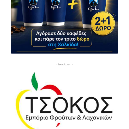
- Διαφήμιση -