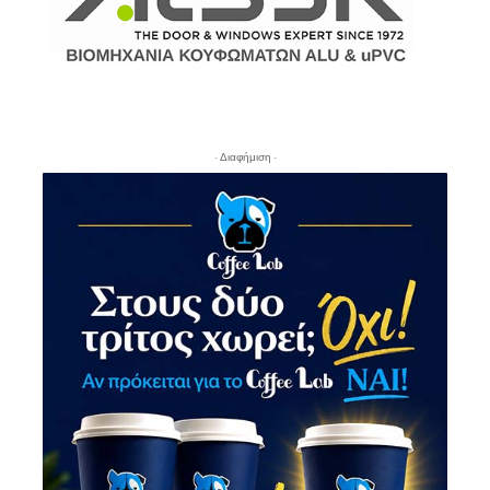
- Διαφήμιση -