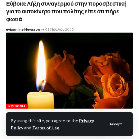
Εύβοια: Λήξη συναγερμού στην πυροσβεστική
για το αυτοκίνητο που πολίτης είπε ότι πήρε
φωτιά
eviaonline Newsroom
19 Ιουλίου 2025
ΚΟΙΝΩΝΊΑ
Χαλκίδα-θλίψη: Έφυγε πρόωρα από την ζωή, σε
By using this site, you agree to the
Privacy
ηλικία μόλις 54 ετών μια υπέροχη μητέρα και
Accept
Policy
and
Terms of Use
.
καλός άνθρωπος