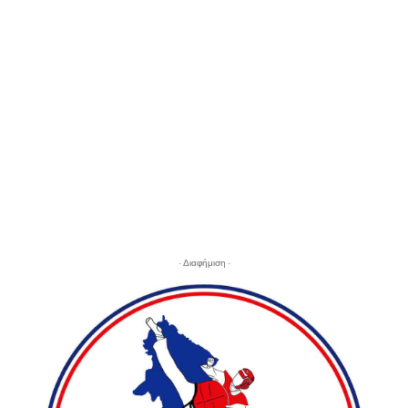
- Διαφήμιση -