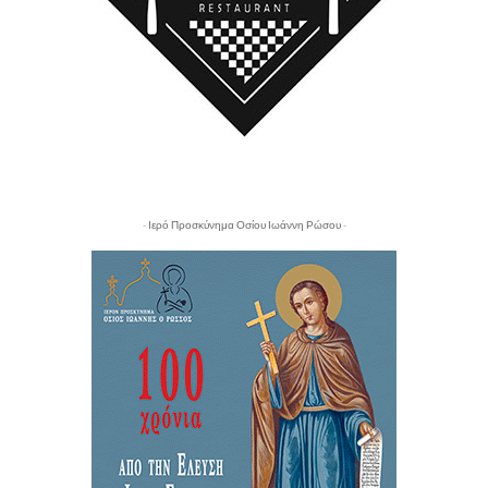
- Ιερό Προσκύνημα Οσίου Ιωάννη Ρώσου -