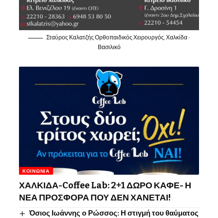
Σταύρος Καλατζής Ορθοπαιδικός Χειρουργός, Χαλκίδα -
Βασιλικό
ΚΟΙΝΩΝΊΑ
ΧΑΛΚΙΔΑ-Coffee Lab: 2+1 ΔΩΡΟ ΚΑΦΕ- Η
ΝΕΑ ΠΡΟΣΦΟΡΑ ΠΟΥ ΔΕΝ ΧΑΝΕΤΑΙ!
Όσιος Ιωάννης o Ρώσσος: Η στιγμή του θαύματος