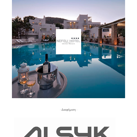
- Διαφήμιση -