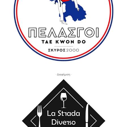
- Διαφήμιση -