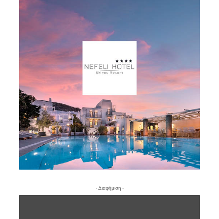
- Διαφήμιση -