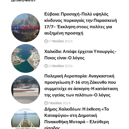
ΔΗΜΟΦΙΛΗ
Εύβοια: Προσοχή-Πολύ υψηλός
κίνδυνος πυρκαγιάς την Παρασκευή
17/7– Έκκληση στους πολίτες για
αυξημένη προσοχή
17 Ιουλίου 2026
Χαλκίδα: Απόψε έρχεται Υπουργός-
Ποιος είναι-Ο λόγος
13 Ιουλίου 2026
Πολεμική Αεροπορία: Αναγκαστική
προσγείωση F-16 στη Ζάκυνθο που
συμμετείχε σε άσκηση-Η κατάσταση
της υγείας των πιλότων-Ο λόγος
9 Ιουλίου 2026
Δήμος Χαλκιδέων: Η έκθεση «Το
Καταφύγιο» στη Δημοτική
Πινακοθήκη Μυταρά – Ελεύθερη
είσοδος