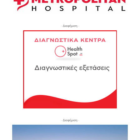
- Διαφήμιση -
- Διαφήμιση -