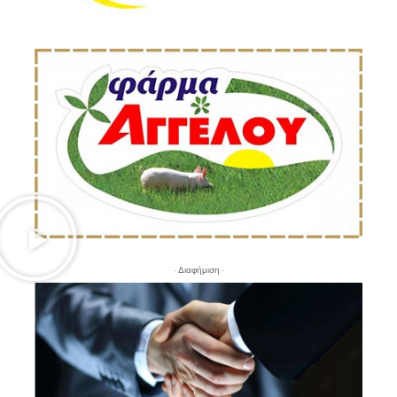
- Διαφήμιση -