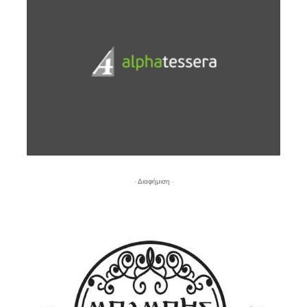
- Διαφήμιση -