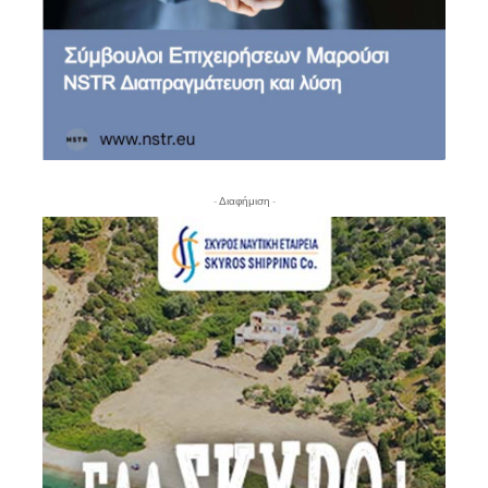
- Διαφήμιση -