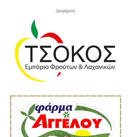
- Διαφήμιση -