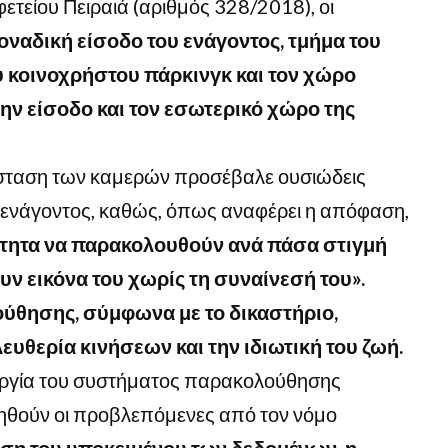
τείου Πειραιά (αριθμός 328/2018), οι
οναδική είσοδο του ενάγοντος, τμήμα του
υ κοινοχρήστου πάρκινγκ και τον χώρο
ην είσοδο και τον εσωτερικό χώρο της
ατάσταση των καμερών προσέβαλε ουσιώδεις
 ενάγοντος, καθώς, όπως αναφέρει η απόφαση,
τότητα να παρακολουθούν ανά πάσα στιγμή
ουν εικόνα του χωρίς τη συναίνεσή του».
ύθησης, σύμφωνα με το δικαστήριο,
ευθερία κινήσεων και την ιδιωτική του ζωή.
τουργία του συστήματος παρακολούθησης
ηθούν οι προβλεπόμενες από τον νόμο
ση του υποκειμένου των δεδομένων, η