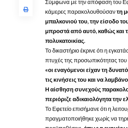
Σύμφωνα με την απόφαση του Εφε
κάμερες παρακολουθούσαν
τη μ
μπαλκονιού του, την είσοδο το
μπροστά από αυτό, καθώς και τ
πολυκατοικίας.
Το δικαστήριο έκρινε ότι η εγκ
πτυχές της προσωπικότητας του
«οι εναγόμενοι είχαν τη δυνα
τις κινήσεις του και να λαμβάν
Η αίσθηση συνεχούς παρακολο
περιόριζε αδικαιολόγητα την ελ
Το Εφετείο επισήμανε ότι η λει
πραγματοποιήθηκε χωρίς να τηρ
προϋποθέσεις,
όπως η ενημέρω