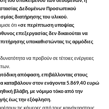
οστασίας Δεδομένων Προσωπικού
σμίας διατήρησης του υλικού.
μισε ότι
«σε περίπτωση υποψίας
ύθυνος επεξεργασίας δεν δικαιούται να
πιτήρησης υποκαθιστώντας τις αρμόδιες
 δυνατότητα να προβούν σε τέτοιες ενέργειες
άτων.
ωτόδικη απόφαση, επιβάλλοντας στους
α καταβάλουν στον ενάγοντα 5.869,40 ευρώ
ηθική βλάβη, με νόμιμο τόκο από την
γής έως την εξόφληση.
ρέσουν τις κάμερες από τους κοινόχρηστους