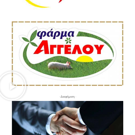
- Διαφήμιση -