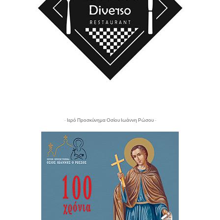
- Ιερό Προσκύνημα Οσίου Ιωάννη Ρώσου -