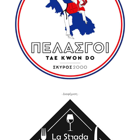
- Διαφήμιση -