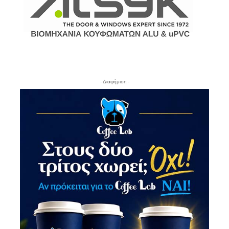
- Διαφήμιση -