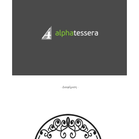
- Διαφήμιση -