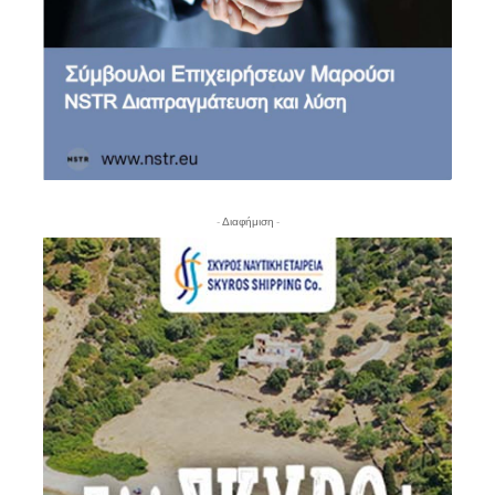
- Διαφήμιση -