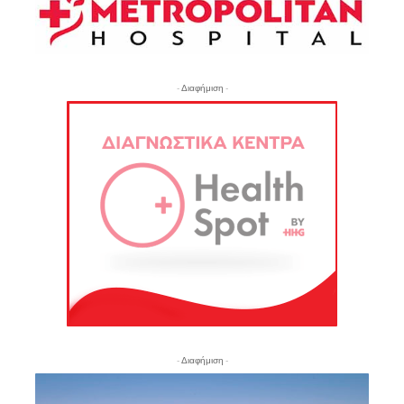
- Διαφήμιση -
- Διαφήμιση -