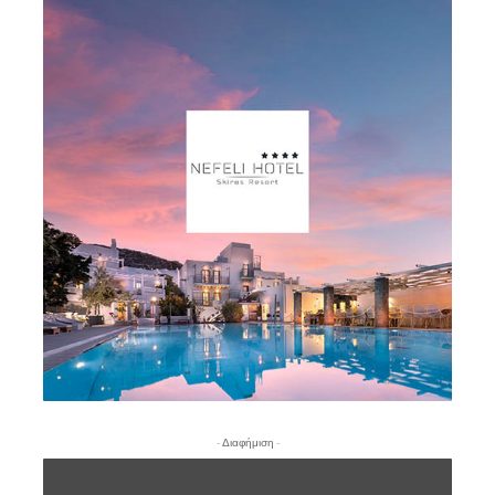
- Διαφήμιση -