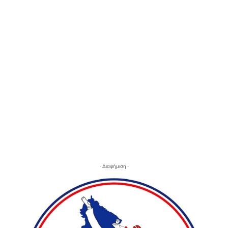
- Διαφήμιση -