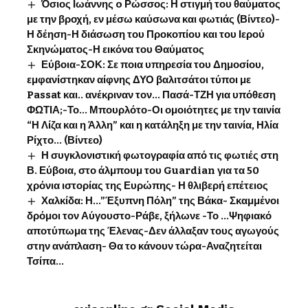
Όσιος Ιωάννης o Ρώσσος: Η στιγμή του θαύματος
με την βροχή, εν μέσω καύσωνα και φωτιάς (Βίντεο)-
Η δέηση-Η διάσωση του Προκοπίου και του Ιερού
Σκηνώματος-Η εικόνα του Θαύματος
Εύβοια-ΣΟΚ: Σε ποια υπηρεσία του Δημοσίου,
εμφανίστηκαν αίφνης ΔΥΟ βαλιτσάτοι τύποι με
Passat και.. ανέκριναν τον… Πασά-ΤΖΗ για υπόθεση
ΦΩΤΙΑ;-Το… Μπουρλότο-Οι ομοιότητες με την ταινία
“Η Λίζα και η Άλλη” και η κατάληξη με την ταινία, Ηλία
Ρίχτο… (Βίντεο)
Η συγκλονιστική φωτογραφία από τις φωτιές στη
Β. Εύβοια, στο άλμπουμ του Guardian για τα 50
χρόνια ιστορίας της Ευρώπης- Η θλιβερή επέτειος
Χαλκίδα: Η…”Έξυπνη Πόλη” της Βάκα- Σκαμμένοι
δρόμοι τον Αύγουστο-Ράβε, ξήλωνε -Το …Ψηφιακό
αποτύπωμα της Έλενας-Δεν άλλαξαν τους αγωγούς
στην ανάπλαση- Θα το κάνουν τώρα-Αναζητείται
Τσίπα…