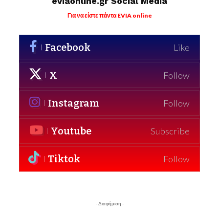
eviaonline.gr Social Media
Για να είστε πάντα EVIA online
Facebook
Like
X
Follow
Instagram
Follow
Youtube
Subscribe
Tiktok
Follow
- Διαφήμιση -