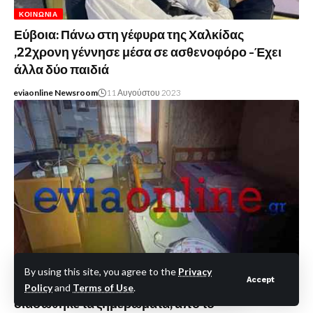
ΚΟΙΝΩΝΊΑ
Εύβοια: Πάνω στη γέφυρα της Χαλκίδας
,22χρονη γέννησε μέσα σε ασθενοφόρο -Έχει
άλλα δύο παιδιά
eviaonline Newsroom
11 Αυγούστου 2023
ΑΣΤΥΝΟΜΙΚΆ
By using this site, you agree to the
Privacy
Accept
Εύβοια-Κακοκαιρία Byron: Ηλικιωμένη
Policy
and
Terms of Use
.
διασώθηκε τα ξημερώματα, από το