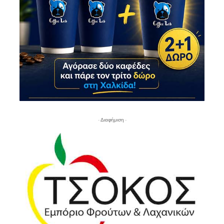
- Διαφήμιση -