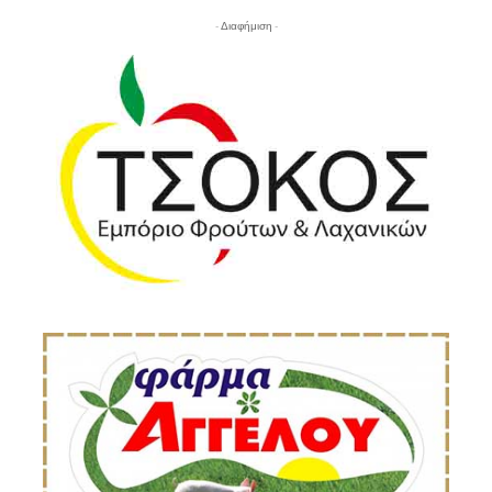
- Διαφήμιση -