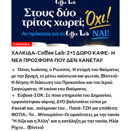
ΚΟΙΝΩΝΊΑ
ΧΑΛΚΙΔΑ-Coffee Lab: 2+1 ΔΩΡΟ ΚΑΦΕ- Η
ΝΕΑ ΠΡΟΣΦΟΡΑ ΠΟΥ ΔΕΝ ΧΑΝΕΤΑΙ!
Όσιος Ιωάννης o Ρώσσος: Η στιγμή του θαύματος
με την βροχή, εν μέσω καύσωνα και φωτιάς (Βίντεο)-
Η δέηση-Η διάσωση του Προκοπίου και του Ιερού
Σκηνώματος-Η εικόνα του Θαύματος
Εύβοια-ΣΟΚ: Σε ποια υπηρεσία του Δημοσίου,
εμφανίστηκαν αίφνης ΔΥΟ βαλιτσάτοι τύποι με
Passat και.. ανέκριναν τον… Πασά-ΤΖΗ για υπόθεση
ΦΩΤΙΑ;-Το… Μπουρλότο-Οι ομοιότητες με την ταινία
“Η Λίζα και η Άλλη” και η κατάληξη με την ταινία, Ηλία
Ρίχτο… (Βίντεο)