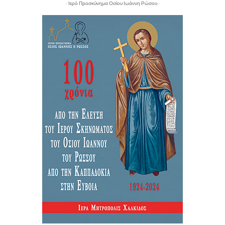
- Ιερό Προσκύνημα Οσίου Ιωάννη Ρώσου -