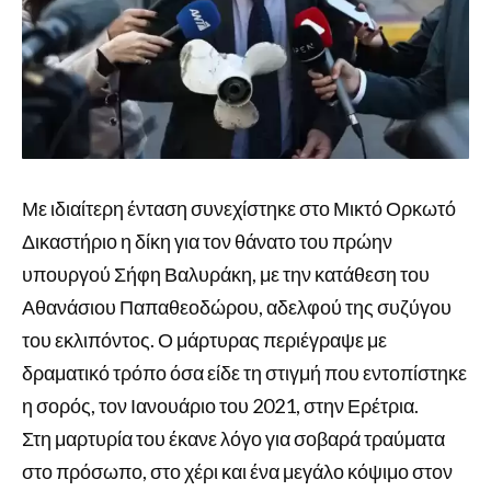
Με ιδιαίτερη ένταση συνεχίστηκε στο Μικτό Ορκωτό
Δικαστήριο η δίκη για τον θάνατο του πρώην
υπουργού Σήφη Βαλυράκη, με την κατάθεση του
Αθανάσιου Παπαθεοδώρου, αδελφού της συζύγου
του εκλιπόντος. Ο μάρτυρας περιέγραψε με
δραματικό τρόπο όσα είδε τη στιγμή που εντοπίστηκε
η σορός, τον Ιανουάριο του 2021, στην Ερέτρια.
Στη μαρτυρία του έκανε λόγο για σοβαρά τραύματα
στο πρόσωπο, στο χέρι και ένα μεγάλο κόψιμο στον