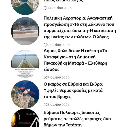
Ποιος είναι-Ο λόγος
13 Ιουλίου 2026
Πολεμική Αεροπορία: Αναγκαστική
προσγείωση F-16 στη Ζάκυνθο που
συμμετείχε σε άσκηση-Η κατάσταση
της υγείας των πιλότων-Ο λόγος
9 Ιουλίου 2026
Δήμος Χαλκιδέων: Η έκθεση «Το
Καταφύγιο» στη Δημοτική
Πινακοθήκη Μυταρά – Ελεύθερη
είσοδος
9 Ιουλίου 2026
Ο καιρός σε Εύβοια και Σκύρο:
Υψηλές θερμοκρασίες με κατά
τόπου βροχές
8 Ιουλίου 2026
Εύβοια: Πολύωρες διακοπές
ρεύματος σε πολλές περιοχές δύο
δήμων την Τετάρτη