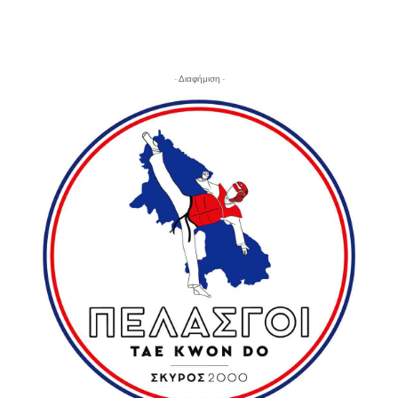
- Διαφήμιση -