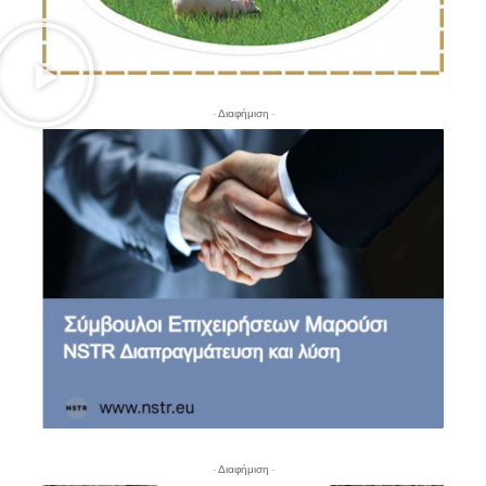
- Διαφήμιση -
- Διαφήμιση -