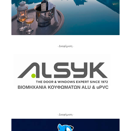
- Διαφήμιση -
- Διαφήμιση -