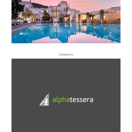
- Διαφήμιση -