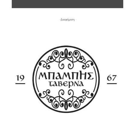
- Διαφήμιση -