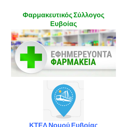
Φαρμακευτικός Σύλλογος
Ευβοίας
ΚΤΕΛ Νομού Ευβοίας