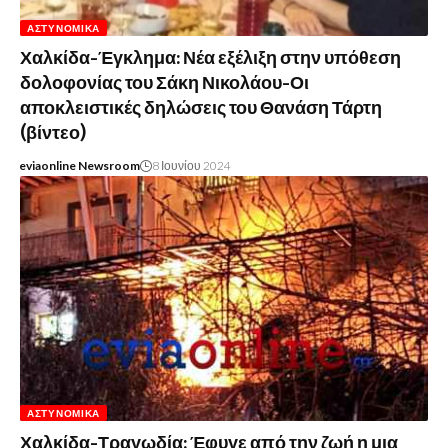
ΑΣΤΥΝΟΜΙΚΆ
Χαλκίδα-Έγκλημα: Νέα εξέλιξη στην υπόθεση
δολοφονίας του Σάκη Νικολάου-Οι
αποκλειστικές δηλώσεις του Θανάση Τάρτη
(βίντεο)
eviaonline Newsroom
8 Ιουνίου 2024
ΑΣΤΥΝΟΜΙΚΆ
Χαλκίδα-Τραγωδία: Έφυγε από την ζωή η μια