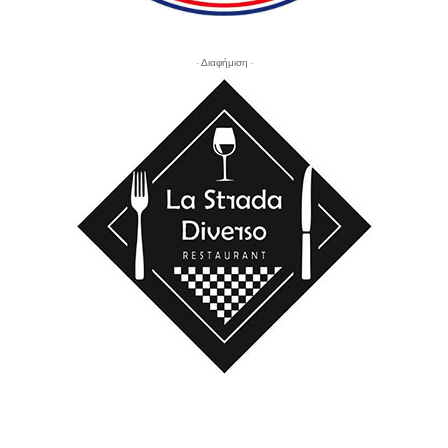
- Διαφήμιση -