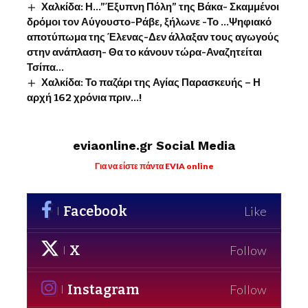
Χαλκίδα: Η…”Έξυπνη Πόλη” της Βάκα- Σκαμμένοι
δρόμοι τον Αύγουστο-Ράβε, ξήλωνε -Το …Ψηφιακό
αποτύπωμα της Έλενας-Δεν άλλαξαν τους αγωγούς
στην ανάπλαση- Θα το κάνουν τώρα-Αναζητείται
Τσίπα…
Χαλκίδα: Το παζάρι της Αγίας Παρασκευής – Η
αρχή 162 χρόνια πριν…!
eviaonline.gr Social Media
Για να είστε πάντα EVIA online
Facebook
Like
X
Follow
Instagram
Follow