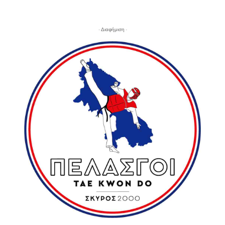
- Διαφήμιση -