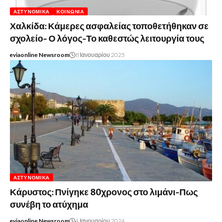
ΑΣΤΥΝΟΜΙΚΆ
ΚΟΙΝΩΝΊΑ
Χαλκίδα: Κάμερες ασφαλείας τοποθετήθηκαν σε
σχολείο- Ο λόγος-Το καθεστώς λειτουργία τους
eviaonline Newsroom
8 Ιανουαρίου 2025
ΑΣΤΥΝΟΜΙΚΆ
Κάρυστος: Πνίγηκε 80χρονος στο λιμάνι-Πως
συνέβη το ατύχημα
eviaonline Newsroom
4 Ιανουαρίου 2024