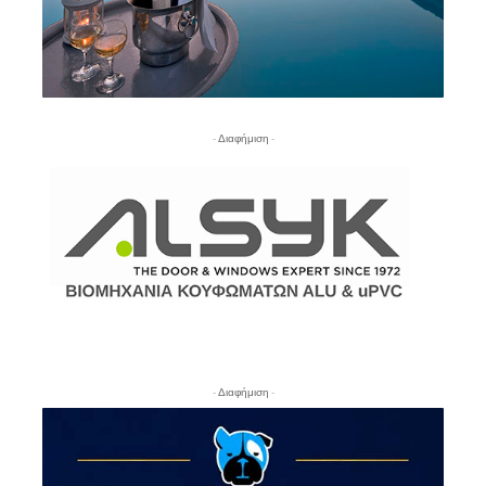
- Διαφήμιση -
- Διαφήμιση -