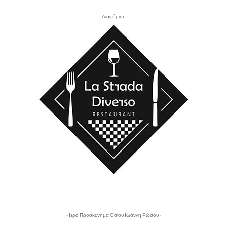
- Διαφήμιση -
- Ιερό Προσκύνημα Οσίου Ιωάννη Ρώσου -