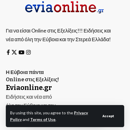
Για να είσαι Online στις Εξελίξεις!!! Ειδήσεις και
νέα από όλη την Εύβοια και την Στερεά Ελλάδα!
Η Εύβοια πάντα
Online στις Εξελίξεις!
Eviaonline.gr
Ειδήσεις και νέα από
όλη την Εύβοια και την
By using this site, you agree to the
Privacy
Στερεά Ελλάδα!
Evia
Accept
Policy
and
Terms of Use
.
Online