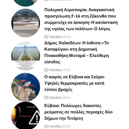
Πολεμική Αεροπορία: Αναγκαστική
προσγείωση F-16 στη Ζάκυνθο που
συμμετείχε σε άσκηση-Η κατάσταση
της υγείας των πιλότων-Ο λόγος
9 Ιουλίου 2026
Δήμος Χαλκιδέων: Η έκθεση «Το
Καταφύγιο» στη Δημοτική
Πινακοθήκη Μυταρά – Ελεύθερη
είσοδος
9 Ιουλίου 2026
Ο καιρός σε Εύβοια και Σκύρο:
Υψηλές θερμοκρασίες με κατά
τόπου βροχές
8 Ιουλίου 2026
Εύβοια: Πολύωρες διακοπές
ρεύματος σε πολλές περιοχές δύο
δήμων την Τετάρτη
8 Ιουλίου 2026