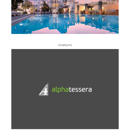
- Διαφήμιση -