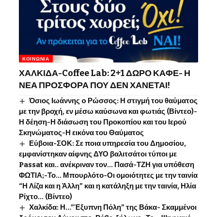
ΚΟΙΝΩΝΊΑ
ΧΑΛΚΙΔΑ-Coffee Lab: 2+1 ΔΩΡΟ ΚΑΦΕ- Η
ΝΕΑ ΠΡΟΣΦΟΡΑ ΠΟΥ ΔΕΝ ΧΑΝΕΤΑΙ!
Όσιος Ιωάννης o Ρώσσος: Η στιγμή του θαύματος
με την βροχή, εν μέσω καύσωνα και φωτιάς (Βίντεο)-
Η δέηση-Η διάσωση του Προκοπίου και του Ιερού
Σκηνώματος-Η εικόνα του Θαύματος
Εύβοια-ΣΟΚ: Σε ποια υπηρεσία του Δημοσίου,
εμφανίστηκαν αίφνης ΔΥΟ βαλιτσάτοι τύποι με
Passat και.. ανέκριναν τον… Πασά-ΤΖΗ για υπόθεση
ΦΩΤΙΑ;-Το… Μπουρλότο-Οι ομοιότητες με την ταινία
“Η Λίζα και η Άλλη” και η κατάληξη με την ταινία, Ηλία
Ρίχτο… (Βίντεο)
Χαλκίδα: Η…”Έξυπνη Πόλη” της Βάκα- Σκαμμένοι