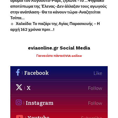
δρόμοι τον Αύγουστο-Ράβε, ξήλωνε -Το …Ψηφιακό
αποτύπωμα της Έλενας-Δεν άλλαξαν τους αγωγούς
στην ανάπλαση- Θα το κάνουν τώρα-Αναζητείται
Τσίπα…
Χαλκίδα: Το παζάρι της Αγίας Παρασκευής – Η
αρχή 162 χρόνια πριν…!
eviaonline.gr Social Media
Για να είστε πάντα EVIA online
Facebook
Like
X
Follow
Instagram
Follow
Subscribe