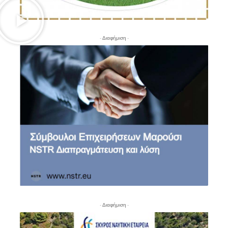
- Διαφήμιση -
- Διαφήμιση -