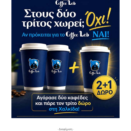
- Διαφήμιση -