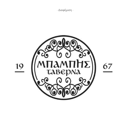
- Διαφήμιση -