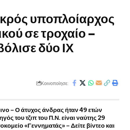
εκρός υποπλοίαρχος
κού σε τροχαίο –
όλισε δύο ΙΧ
Κοινοποίησε:
ινο – Ο άτυχος άνδρας ήταν 49 ετών
γός του τζιπ του Π.Ν. είναι ναύτης 29
οκομείο «Γεννηματάς» – Δείτε βίντεο και