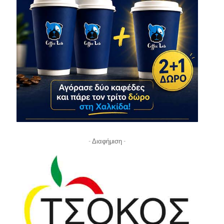
- Διαφήμιση -