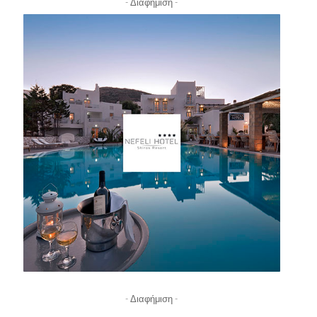
- Διαφήμιση -
- Διαφήμιση -