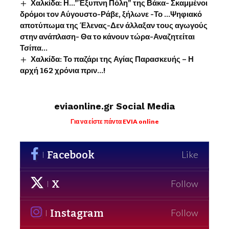
Χαλκίδα: Η…”Έξυπνη Πόλη” της Βάκα- Σκαμμένοι
δρόμοι τον Αύγουστο-Ράβε, ξήλωνε -Το …Ψηφιακό
αποτύπωμα της Έλενας-Δεν άλλαξαν τους αγωγούς
στην ανάπλαση- Θα το κάνουν τώρα-Αναζητείται
Τσίπα…
Χαλκίδα: Το παζάρι της Αγίας Παρασκευής – Η
αρχή 162 χρόνια πριν…!
eviaonline.gr Social Media
Για να είστε πάντα EVIA online
Facebook
Like
X
Follow
Instagram
Follow