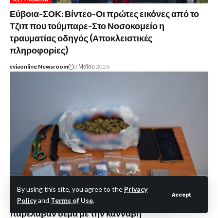
Εύβοια-ΣΟΚ: Βίντεο-Οι πρώτες εικόνες από το
Τζιπ που τούμπαρε-Στο Νοσοκομείο η
τραυματίας οδηγός (Αποκλειστικές
πληροφορίες)
eviaonline Newsroom
3 Μαΐου 2026
ΑΣΤΥΝΟΜΙΚΆ
By using this site, you agree to the
Privacy
Accept
Χαλκίδα: Χειροπέδες σε δύο άτομα μόλις
Policy
and
Terms of Use
.
παρέλαβαν δέμα με την κάνναβη