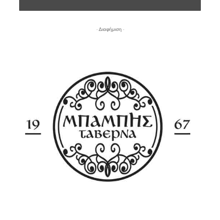
- Διαφήμιση -