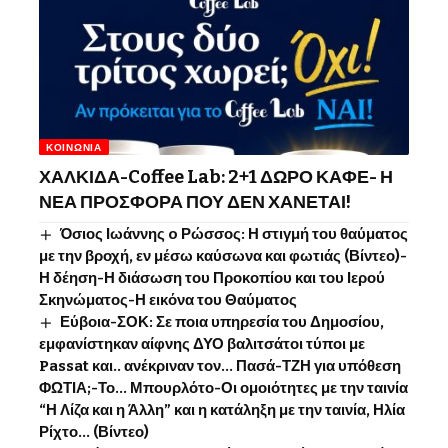
ΚΟΙΝΩΝΊΑ
ΧΑΛΚΙΔΑ-Coffee Lab: 2+1 ΔΩΡΟ ΚΑΦΕ- Η
ΝΕΑ ΠΡΟΣΦΟΡΑ ΠΟΥ ΔΕΝ ΧΑΝΕΤΑΙ!
Όσιος Ιωάννης o Ρώσσος: Η στιγμή του θαύματος
με την βροχή, εν μέσω καύσωνα και φωτιάς (Βίντεο)-
Η δέηση-Η διάσωση του Προκοπίου και του Ιερού
Σκηνώματος-Η εικόνα του Θαύματος
Εύβοια-ΣΟΚ: Σε ποια υπηρεσία του Δημοσίου,
εμφανίστηκαν αίφνης ΔΥΟ βαλιτσάτοι τύποι με
Passat και.. ανέκριναν τον… Πασά-ΤΖΗ για υπόθεση
ΦΩΤΙΑ;-Το… Μπουρλότο-Οι ομοιότητες με την ταινία
“Η Λίζα και η Άλλη” και η κατάληξη με την ταινία, Ηλία
Ρίχτο… (Βίντεο)