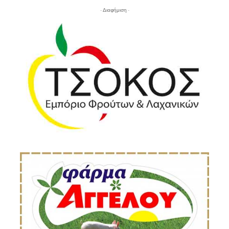
- Διαφήμιση -