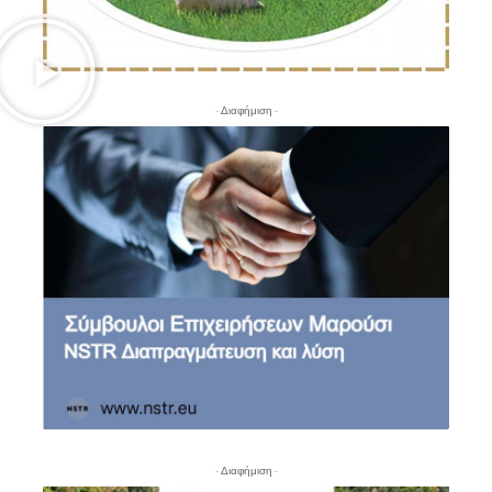
- Διαφήμιση -
- Διαφήμιση -