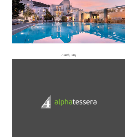
- Διαφήμιση -