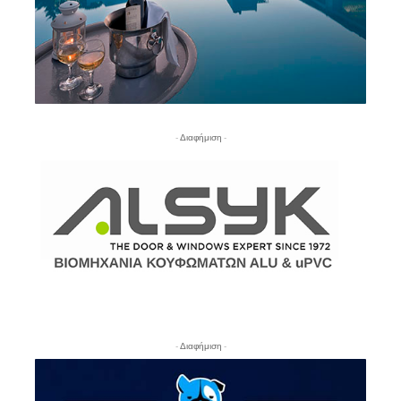
- Διαφήμιση -
- Διαφήμιση -