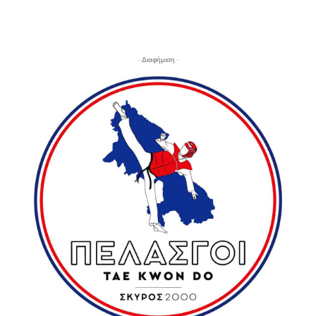
- Διαφήμιση -