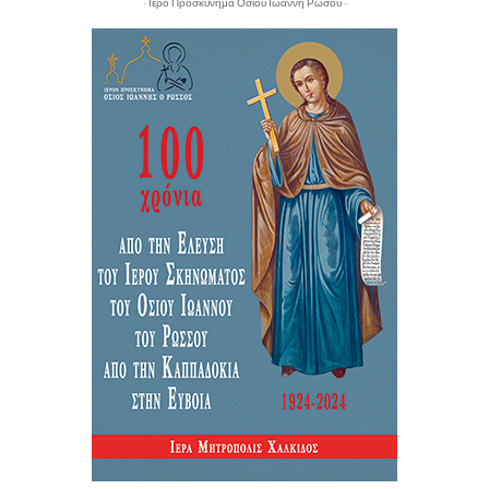
- Ιερό Προσκύνημα Οσίου Ιωάννη Ρώσου -