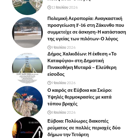
13 Ιουλίου 2026
Πολεμική Αεροπορία: Αναγκαστική
προσγείωση F-16 στη Ζάκυνθο που
συμμετείχε σε άσκηση-Η κατάσταση
της υγείας των πιλότων-Ο λόγος
9 Ιουλίου 2026
Δήμος Χαλκιδέων: Η έκθεση «Το
Καταφύγιο» στη Δημοτική
Πινακοθήκη Μυταρά – Ελεύθερη
είσοδος
9 Ιουλίου 2026
Ο καιρός σε Εύβοια και Σκύρο:
Υψηλές θερμοκρασίες με κατά
τόπου βροχές
8 Ιουλίου 2026
Εύβοια: Πολύωρες διακοπές
ρεύματος σε πολλές περιοχές δύο
δήμων την Τετάρτη