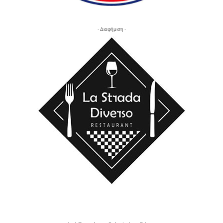
- Διαφήμιση -