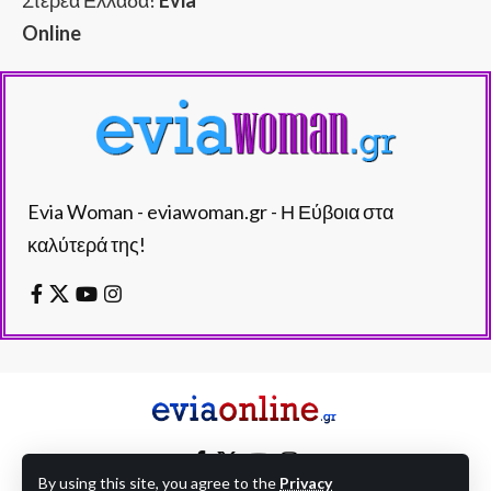
Στερεά Ελλάδα!
Evia
Online
Evia Woman - eviawoman.gr - Η Εύβοια στα
καλύτερά της!
By using this site, you agree to the
Privacy