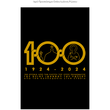
- Ιερό Προσκύνημα Οσίου Ιωάννη Ρώσου -