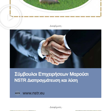
- Διαφήμιση -
- Διαφήμιση -