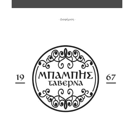
- Διαφήμιση -