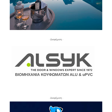
- Διαφήμιση -
- Διαφήμιση -