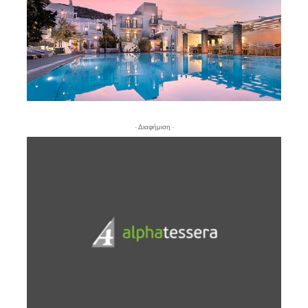
- Διαφήμιση -