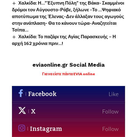
Χαλκίδα: Η…”Έξυπνη Πόλη” της Βάκα- Σκαμμένοι
δρόμοι τον Αύγουστο-Ράβε, ξήλωνε -Το …Ψηφιακό
αποτύπωμα της Έλενας-Δεν άλλαξαν τους αγωγούς
στην ανάπλαση- Θα το κάνουν τώρα-Αναζητείται
Τσίπα…
Χαλκίδα: Το παζάρι της Αγίας Παρασκευής – Η
αρχή 162 χρόνια πριν…!
eviaonline.gr Social Media
Για να είστε πάντα EVIA online
Facebook
Like
X
Follow
Instagram
Follow