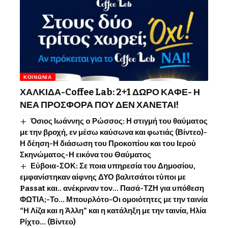
ΚΟΙΝΩΝΊΑ
ΧΑΛΚΙΔΑ-Coffee Lab: 2+1 ΔΩΡΟ ΚΑΦΕ- Η
ΝΕΑ ΠΡΟΣΦΟΡΑ ΠΟΥ ΔΕΝ ΧΑΝΕΤΑΙ!
Όσιος Ιωάννης o Ρώσσος: Η στιγμή του θαύματος
με την βροχή, εν μέσω καύσωνα και φωτιάς (Βίντεο)-
Η δέηση-Η διάσωση του Προκοπίου και του Ιερού
Σκηνώματος-Η εικόνα του Θαύματος
Εύβοια-ΣΟΚ: Σε ποια υπηρεσία του Δημοσίου,
εμφανίστηκαν αίφνης ΔΥΟ βαλιτσάτοι τύποι με
Passat και.. ανέκριναν τον… Πασά-ΤΖΗ για υπόθεση
ΦΩΤΙΑ;-Το… Μπουρλότο-Οι ομοιότητες με την ταινία
“Η Λίζα και η Άλλη” και η κατάληξη με την ταινία, Ηλία
Ρίχτο… (Βίντεο)