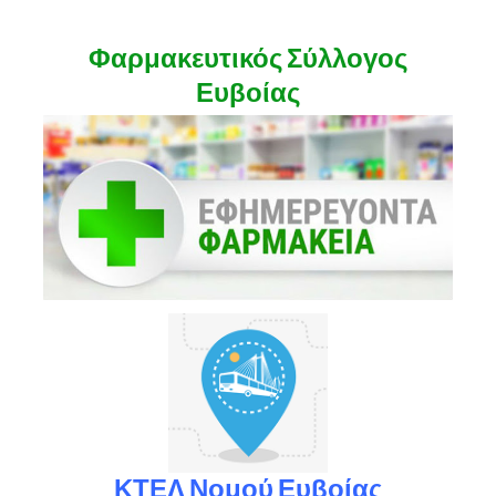
Φαρμακευτικός Σύλλογος
Ευβοίας
ΚΤΕΛ Νομού Ευβοίας