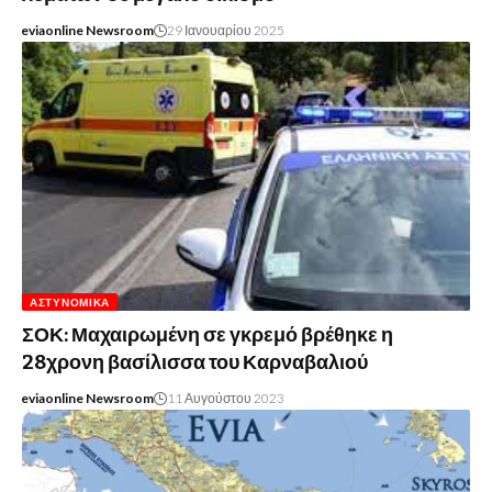
eviaonline Newsroom
29 Ιανουαρίου 2025
ΑΣΤΥΝΟΜΙΚΆ
ΣΟΚ: Μαχαιρωμένη σε γκρεμό βρέθηκε η
28χρονη βασίλισσα του Καρναβαλιού
eviaonline Newsroom
11 Αυγούστου 2023