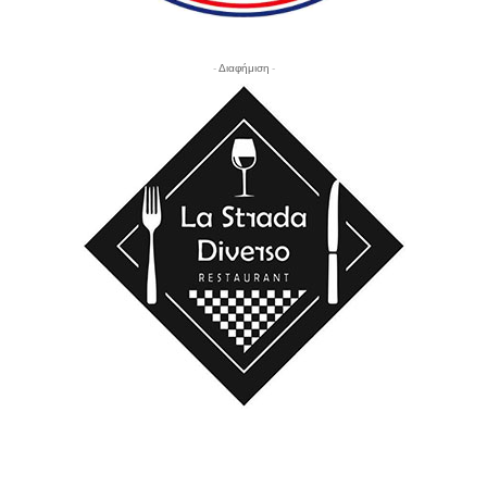
- Διαφήμιση -