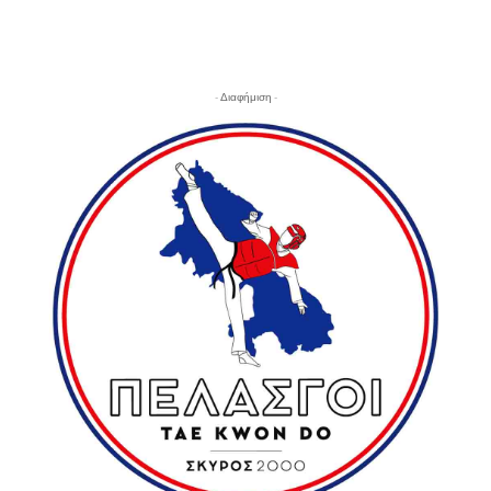
- Διαφήμιση -