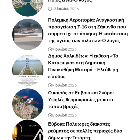
Ποιος είναι-Ο λόγος
13 Ιουλίου 2026
Πολεμική Αεροπορία: Αναγκαστική
προσγείωση F-16 στη Ζάκυνθο που
συμμετείχε σε άσκηση-Η κατάσταση
της υγείας των πιλότων-Ο λόγος
9 Ιουλίου 2026
Δήμος Χαλκιδέων: Η έκθεση «Το
Καταφύγιο» στη Δημοτική
Πινακοθήκη Μυταρά – Ελεύθερη
είσοδος
9 Ιουλίου 2026
Ο καιρός σε Εύβοια και Σκύρο:
Υψηλές θερμοκρασίες με κατά
τόπου βροχές
8 Ιουλίου 2026
Εύβοια: Πολύωρες διακοπές
ρεύματος σε πολλές περιοχές δύο
δήμων την Τετάρτη