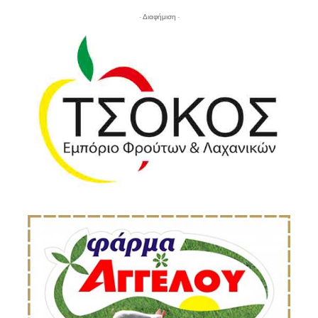
- Διαφήμιση -