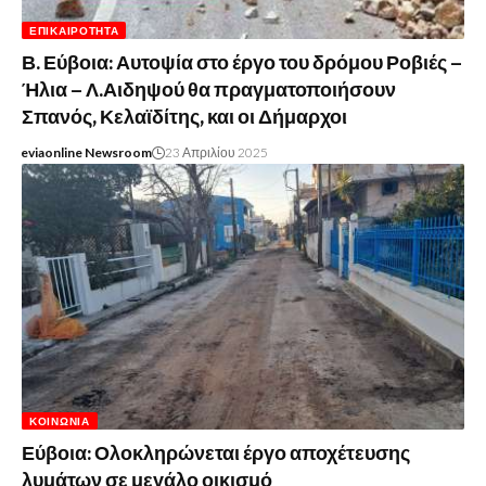
ΕΠΙΚΑΙΡΌΤΗΤΑ
Β. Εύβοια: Αυτοψία στο έργο του δρόμου Ροβιές –
Ήλια – Λ.Αιδηψού θα πραγματοποιήσουν
Σπανός, Κελαϊδίτης, και οι Δήμαρχοι
eviaonline Newsroom
23 Απριλίου 2025
ΚΟΙΝΩΝΊΑ
Εύβοια: Ολοκληρώνεται έργο αποχέτευσης
λυμάτων σε μεγάλο οικισμό