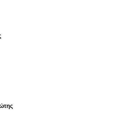
ς
ώτης