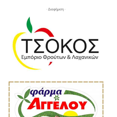
- Διαφήμιση -