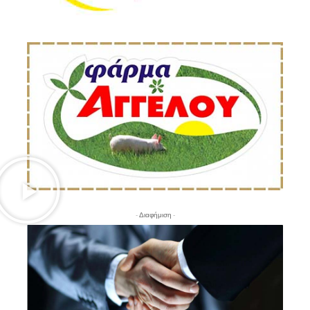
- Διαφήμιση -