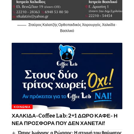
Σταύρος Καλατζής Ορθοπαιδικός Χειρουργός, Χαλκίδα -
Βασιλικό
ΚΟΙΝΩΝΊΑ
ΧΑΛΚΙΔΑ-Coffee Lab: 2+1 ΔΩΡΟ ΚΑΦΕ- Η
ΝΕΑ ΠΡΟΣΦΟΡΑ ΠΟΥ ΔΕΝ ΧΑΝΕΤΑΙ!
Όσιος Ιωάννης o Ρώσσος: Η στιγμή του θαύματος