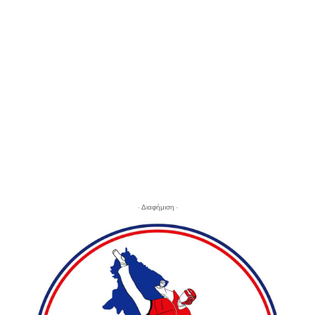
- Διαφήμιση -