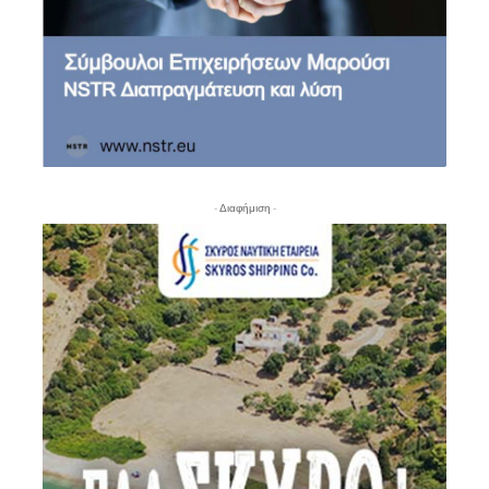
- Διαφήμιση -