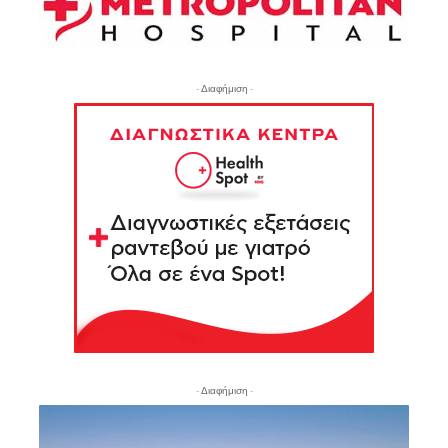
- Διαφήμιση -
- Διαφήμιση -