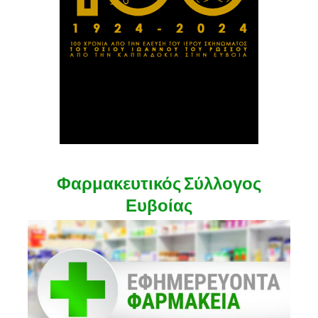
Φαρμακευτικός Σύλλογος
Ευβοίας