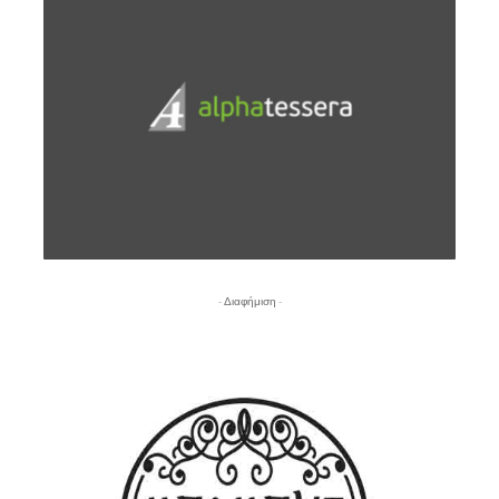
- Διαφήμιση -