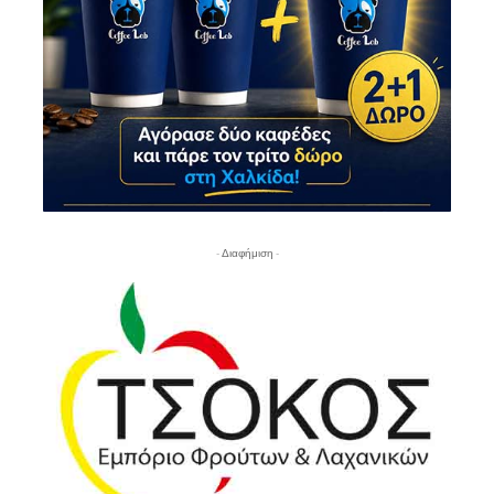
- Διαφήμιση -