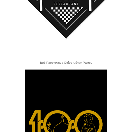
- Ιερό Προσκύνημα Οσίου Ιωάννη Ρώσου -