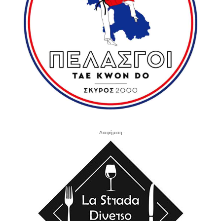
- Διαφήμιση -