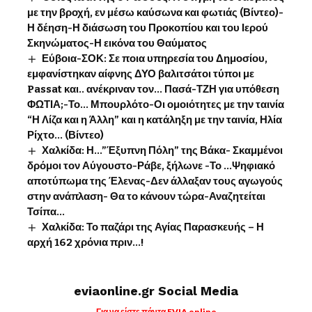
με την βροχή, εν μέσω καύσωνα και φωτιάς (Βίντεο)-
Η δέηση-Η διάσωση του Προκοπίου και του Ιερού
Σκηνώματος-Η εικόνα του Θαύματος
Εύβοια-ΣΟΚ: Σε ποια υπηρεσία του Δημοσίου,
εμφανίστηκαν αίφνης ΔΥΟ βαλιτσάτοι τύποι με
Passat και.. ανέκριναν τον… Πασά-ΤΖΗ για υπόθεση
ΦΩΤΙΑ;-Το… Μπουρλότο-Οι ομοιότητες με την ταινία
“Η Λίζα και η Άλλη” και η κατάληξη με την ταινία, Ηλία
Ρίχτο… (Βίντεο)
Χαλκίδα: Η…”Έξυπνη Πόλη” της Βάκα- Σκαμμένοι
δρόμοι τον Αύγουστο-Ράβε, ξήλωνε -Το …Ψηφιακό
αποτύπωμα της Έλενας-Δεν άλλαξαν τους αγωγούς
στην ανάπλαση- Θα το κάνουν τώρα-Αναζητείται
Τσίπα…
Χαλκίδα: Το παζάρι της Αγίας Παρασκευής – Η
αρχή 162 χρόνια πριν…!
eviaonline.gr Social Media
Για να είστε πάντα EVIA online