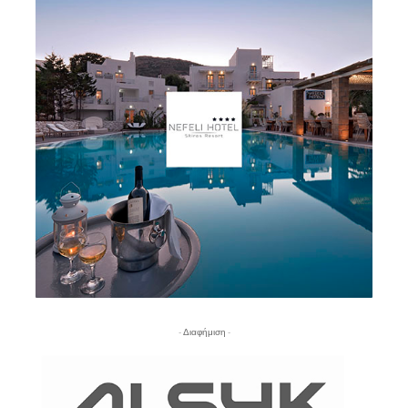
- Διαφήμιση -