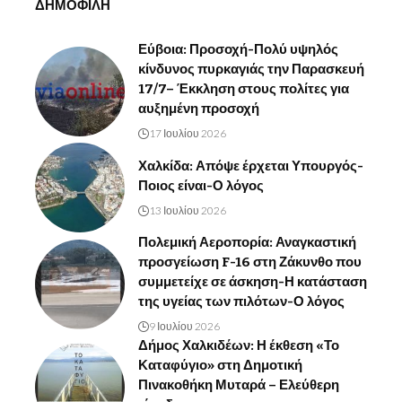
ΔΗΜΟΦΙΛΗ
Εύβοια: Προσοχή-Πολύ υψηλός
κίνδυνος πυρκαγιάς την Παρασκευή
17/7– Έκκληση στους πολίτες για
αυξημένη προσοχή
17 Ιουλίου 2026
Χαλκίδα: Απόψε έρχεται Υπουργός-
Ποιος είναι-Ο λόγος
13 Ιουλίου 2026
Πολεμική Αεροπορία: Αναγκαστική
προσγείωση F-16 στη Ζάκυνθο που
συμμετείχε σε άσκηση-Η κατάσταση
της υγείας των πιλότων-Ο λόγος
9 Ιουλίου 2026
Δήμος Χαλκιδέων: Η έκθεση «Το
Καταφύγιο» στη Δημοτική
Πινακοθήκη Μυταρά – Ελεύθερη