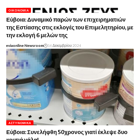
ΟΙΚΟΝΟΜΊΑ
Εύβοια: Δυναμικό παρών των επιχειρηματιών
της Εστίασης στις εκλογές του Επιμελητηρίου, με
την εκλογή 6 μελών της
eviaonline Newsroom
14 Δεκεμβρίου 2024
ΑΣΤΥΝΟΜΙΚΆ
Εύβοια: Συνελήφθη 50χρονος γιατί έκλεψε δυο
κουτιά γάλα!