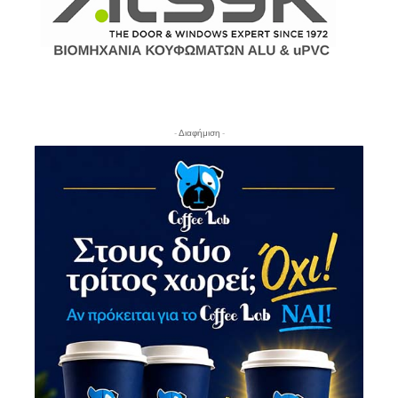
- Διαφήμιση -