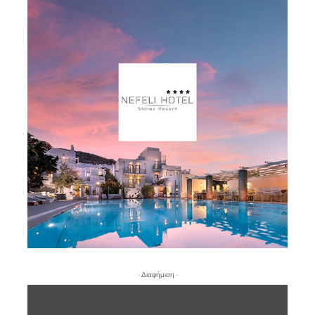
- Διαφήμιση -