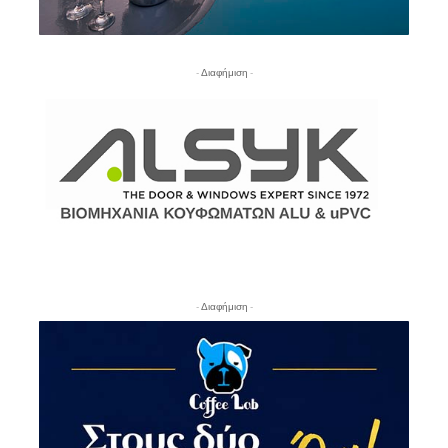
- Διαφήμιση -
- Διαφήμιση -