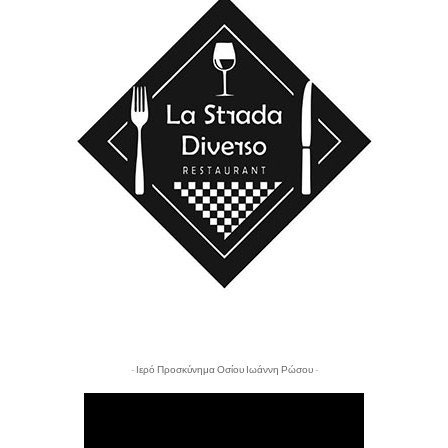
- Ιερό Προσκύνημα Οσίου Ιωάννη Ρώσου -