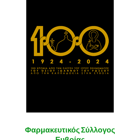
Φαρμακευτικός Σύλλογος
Ευβοίας