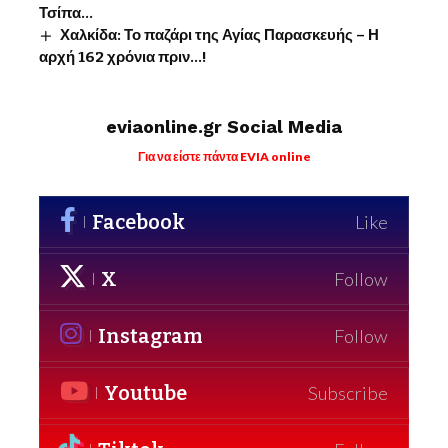
Τσίπα…
Χαλκίδα: Το παζάρι της Αγίας Παρασκευής – Η
αρχή 162 χρόνια πριν…!
eviaonline.gr Social Media
Για να είστε πάντα EVIA online
Facebook
Like
X
Follow
Instagram
Follow
Youtube
Subscribe