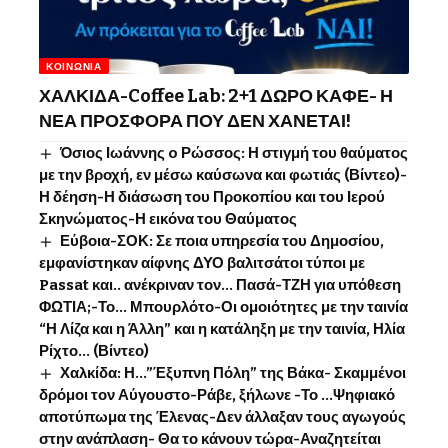
ΚΟΙΝΩΝΊΑ
ΧΑΛΚΙΔΑ-Coffee Lab: 2+1 ΔΩΡΟ ΚΑΦΕ- Η
ΝΕΑ ΠΡΟΣΦΟΡΑ ΠΟΥ ΔΕΝ ΧΑΝΕΤΑΙ!
Όσιος Ιωάννης o Ρώσσος: Η στιγμή του θαύματος
με την βροχή, εν μέσω καύσωνα και φωτιάς (Βίντεο)-
Η δέηση-Η διάσωση του Προκοπίου και του Ιερού
Σκηνώματος-Η εικόνα του Θαύματος
Εύβοια-ΣΟΚ: Σε ποια υπηρεσία του Δημοσίου,
εμφανίστηκαν αίφνης ΔΥΟ βαλιτσάτοι τύποι με
Passat και.. ανέκριναν τον… Πασά-ΤΖΗ για υπόθεση
ΦΩΤΙΑ;-Το… Μπουρλότο-Οι ομοιότητες με την ταινία
“Η Λίζα και η Άλλη” και η κατάληξη με την ταινία, Ηλία
Ρίχτο… (Βίντεο)
Χαλκίδα: Η…”Έξυπνη Πόλη” της Βάκα- Σκαμμένοι
δρόμοι τον Αύγουστο-Ράβε, ξήλωνε -Το …Ψηφιακό
αποτύπωμα της Έλενας-Δεν άλλαξαν τους αγωγούς
στην ανάπλαση- Θα το κάνουν τώρα-Αναζητείται