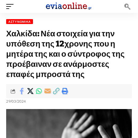
ΑΣΤΥΝΟΜΙΚΆ
Χαλκίδα: Νέα στοιχεία για την
υπόθεση της 12χρονης που η
μητέρα της και ο σύντροφος της
προέβαιναν σε ανάρμοστες
επαφές μπροστά της
29/03/2024