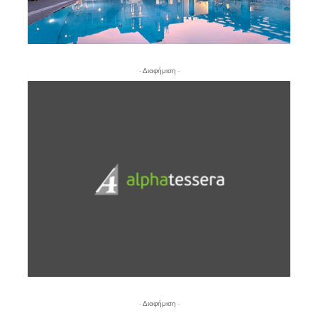
- Διαφήμιση -
- Διαφήμιση -