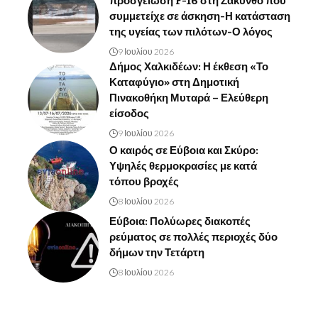
προσγείωση F-16 στη Ζάκυνθο που
συμμετείχε σε άσκηση-Η κατάσταση
της υγείας των πιλότων-Ο λόγος
9 Ιουλίου 2026
Δήμος Χαλκιδέων: Η έκθεση «Το
Καταφύγιο» στη Δημοτική
Πινακοθήκη Μυταρά – Ελεύθερη
είσοδος
9 Ιουλίου 2026
Ο καιρός σε Εύβοια και Σκύρο:
Υψηλές θερμοκρασίες με κατά
τόπου βροχές
8 Ιουλίου 2026
Εύβοια: Πολύωρες διακοπές
ρεύματος σε πολλές περιοχές δύο
δήμων την Τετάρτη
8 Ιουλίου 2026