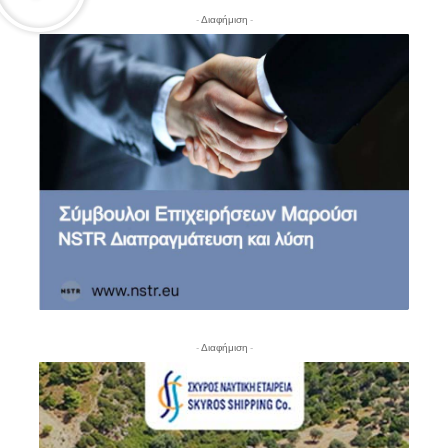
- Διαφήμιση -
- Διαφήμιση -