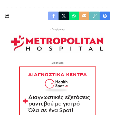
- Διαφήμιση -
- Διαφήμιση -