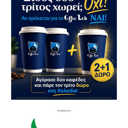
- Διαφήμιση -