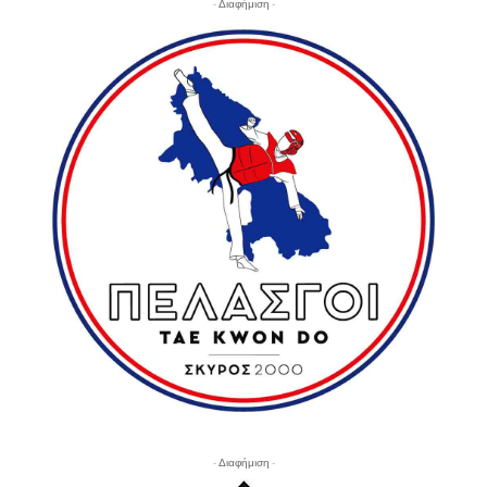
- Διαφήμιση -
- Διαφήμιση -