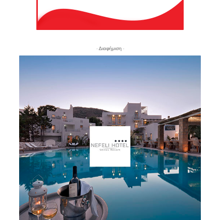
- Διαφήμιση -