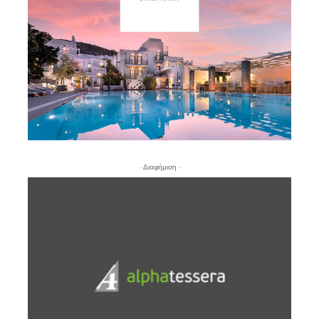
- Διαφήμιση -