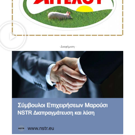
- Διαφήμιση -