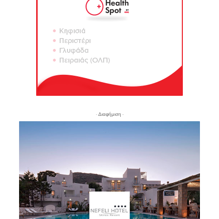
- Διαφήμιση -