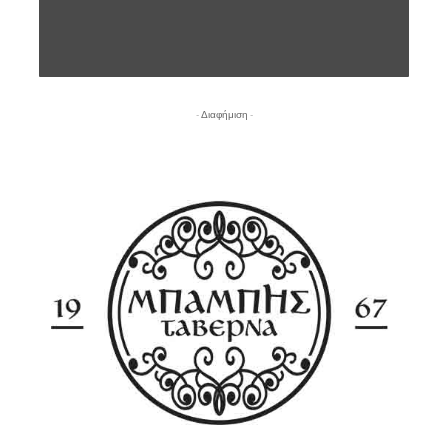
- Διαφήμιση -