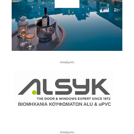
- Διαφήμιση -
- Διαφήμιση -