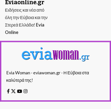
Eviaonline.gr
Ειδήσεις και νέα από
όλη την Εύβοια και την
Στερεά Ελλάδα!
Evia
Online
Evia Woman - eviawoman.gr - Η Εύβοια στα
καλύτερά της!