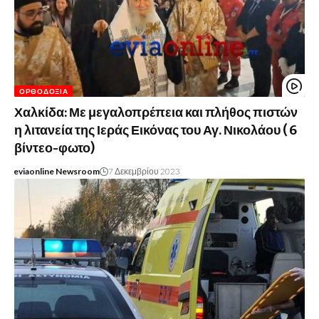
ΟΡΘΟΔΟΞΊΑ
Χαλκίδα: Με μεγαλοπρέπεια και πλήθος πιστών
η λιτανεία της Ιεράς Εικόνας του Αγ. Νικολάου ( 6
βίντεο-φωτο)
eviaonline Newsroom
7 Δεκεμβρίου 2023