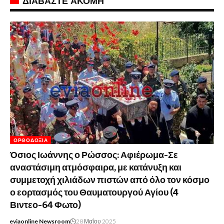
ΔΙΑΒΑΣΤΕ ΑΚΟΜΗ
ΟΡΘΟΔΟΞΊΑ
Όσιος Ιωάννης ο Ρώσσος: Αφιέρωμα-Σε
αναστάσιμη ατμόσφαιρα, με κατάνυξη και
συμμετοχή χιλιάδων πιστών από όλο τον κόσμο
ο εορτασμός του Θαυματουργού Αγίου (4
Βιντεο-64 Φωτο)
eviaonline Newsroom
28 Μαΐου 2025