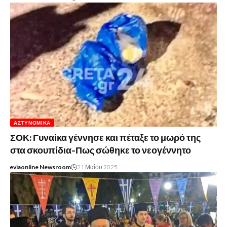
ΑΣΤΥΝΟΜΙΚΆ
ΣΟΚ: Γυναίκα γέννησε και πέταξε το μωρό της
στα σκουπίδια-Πως σώθηκε το νεογέννητο
eviaonline Newsroom
21 Μαΐου 2025