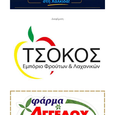
- Διαφήμιση -