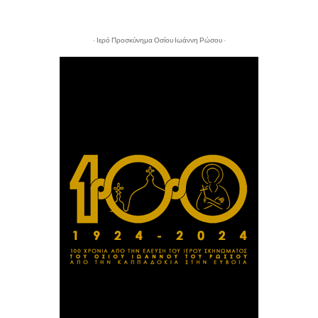
- Ιερό Προσκύνημα Οσίου Ιωάννη Ρώσου -