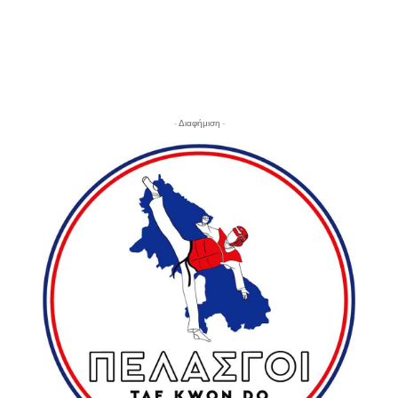
- Διαφήμιση -