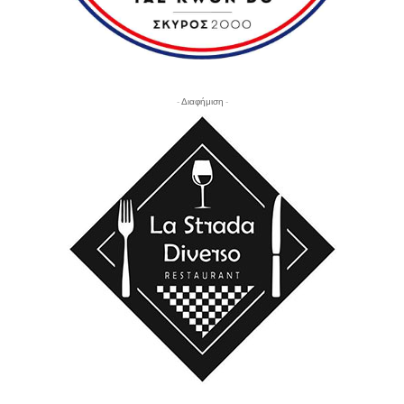
- Διαφήμιση -