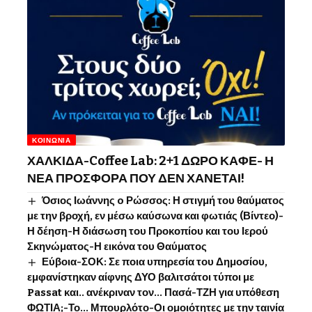
ΚΟΙΝΩΝΊΑ
ΧΑΛΚΙΔΑ-Coffee Lab: 2+1 ΔΩΡΟ ΚΑΦΕ- Η
ΝΕΑ ΠΡΟΣΦΟΡΑ ΠΟΥ ΔΕΝ ΧΑΝΕΤΑΙ!
Όσιος Ιωάννης o Ρώσσος: Η στιγμή του θαύματος
με την βροχή, εν μέσω καύσωνα και φωτιάς (Βίντεο)-
Η δέηση-Η διάσωση του Προκοπίου και του Ιερού
Σκηνώματος-Η εικόνα του Θαύματος
Εύβοια-ΣΟΚ: Σε ποια υπηρεσία του Δημοσίου,
εμφανίστηκαν αίφνης ΔΥΟ βαλιτσάτοι τύποι με
Passat και.. ανέκριναν τον… Πασά-ΤΖΗ για υπόθεση
ΦΩΤΙΑ;-Το… Μπουρλότο-Οι ομοιότητες με την ταινία