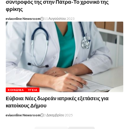
σύντροφός της στην Πάτρα-Το χρονικό της
φρίκης
eviaonline Newsroom
11 Αυγούστου 2023
ΚΟΙΝΩΝΊΑ
ΥΓΕΊΑ
Εύβοια: Νέες δωρεάν ιατρικές εξετάσεις για
κατοίκους Δήμου
eviaonline Newsroom
3 Δεκεμβρίου 2025