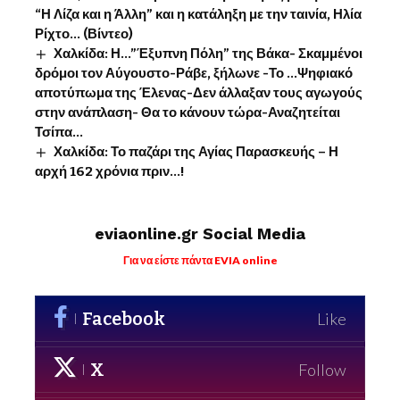
“Η Λίζα και η Άλλη” και η κατάληξη με την ταινία, Ηλία
Ρίχτο… (Βίντεο)
Χαλκίδα: Η…”Έξυπνη Πόλη” της Βάκα- Σκαμμένοι
δρόμοι τον Αύγουστο-Ράβε, ξήλωνε -Το …Ψηφιακό
αποτύπωμα της Έλενας-Δεν άλλαξαν τους αγωγούς
στην ανάπλαση- Θα το κάνουν τώρα-Αναζητείται
Τσίπα…
Χαλκίδα: Το παζάρι της Αγίας Παρασκευής – Η
αρχή 162 χρόνια πριν…!
eviaonline.gr Social Media
Για να είστε πάντα EVIA online
Facebook
Like
X
Follow