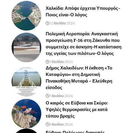
Χαλκίδα: Απόψε έρχεται Υπουργός-
Ποιος είναι-Ο λόγος
13 Ιουλίου 2026
Πολεμική Αεροπορία: Αναγκαστική
προσγείωση F-16 στη Ζάκυνθο που
συμμετείχε σε άσκηση-Η κατάσταση
της υγείας των πιλότων-Ο λόγος
9 Ιουλίου 2026
Δήμος Χαλκιδέων: Η έκθεση «Το
Καταφύγιο» στη Δημοτική
Πινακοθήκη Μυταρά – Ελεύθερη
είσοδος
9 Ιουλίου 2026
Ο καιρός σε Εύβοια και Σκύρο:
Υψηλές θερμοκρασίες με κατά
τόπου βροχές
8 Ιουλίου 2026
Εύβοια: Πολύωρες διακοπές