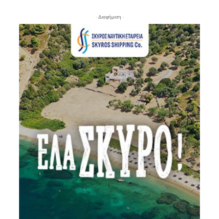
- Διαφήμιση -