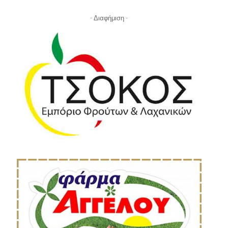
- Διαφήμιση -