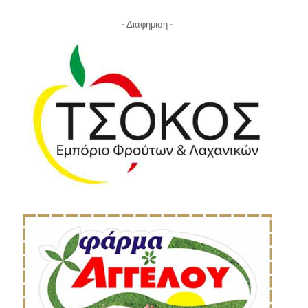
- Διαφήμιση -