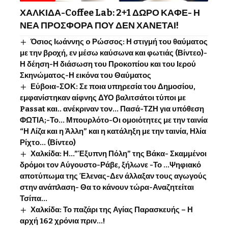
ΧΑΛΚΙΔΑ-Coffee Lab: 2+1 ΔΩΡΟ ΚΑΦΕ- Η
ΝΕΑ ΠΡΟΣΦΟΡΑ ΠΟΥ ΔΕΝ ΧΑΝΕΤΑΙ!
Όσιος Ιωάννης o Ρώσσος: Η στιγμή του θαύματος
με την βροχή, εν μέσω καύσωνα και φωτιάς (Βίντεο)-
Η δέηση-Η διάσωση του Προκοπίου και του Ιερού
Σκηνώματος-Η εικόνα του Θαύματος
Εύβοια-ΣΟΚ: Σε ποια υπηρεσία του Δημοσίου,
εμφανίστηκαν αίφνης ΔΥΟ βαλιτσάτοι τύποι με
Passat και.. ανέκριναν τον… Πασά-ΤΖΗ για υπόθεση
ΦΩΤΙΑ;-Το… Μπουρλότο-Οι ομοιότητες με την ταινία
“Η Λίζα και η Άλλη” και η κατάληξη με την ταινία, Ηλία
Ρίχτο… (Βίντεο)
Χαλκίδα: Η…”Έξυπνη Πόλη” της Βάκα- Σκαμμένοι
δρόμοι τον Αύγουστο-Ράβε, ξήλωνε -Το …Ψηφιακό
αποτύπωμα της Έλενας-Δεν άλλαξαν τους αγωγούς
στην ανάπλαση- Θα το κάνουν τώρα-Αναζητείται
Τσίπα…
Χαλκίδα: Το παζάρι της Αγίας Παρασκευής – Η
αρχή 162 χρόνια πριν…!