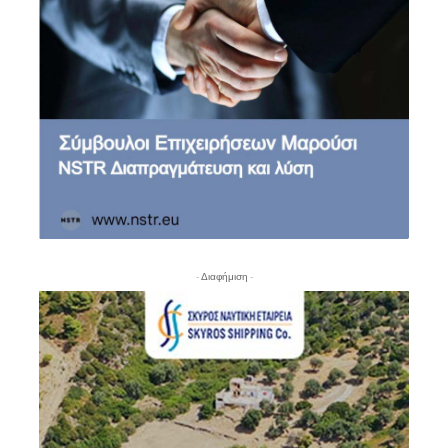
- Διαφήμιση -