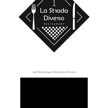
- Ιερό Προσκύνημα Οσίου Ιωάννη Ρώσου -