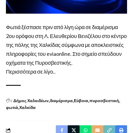
Φωτιά ξέσπασε πριν από λίγη ώρα σε διαμέρισμα
2ου ορόφου στη Λ. Ελευθερίου Βενιζέλου στο κέντρο
της πόλης της Χαλκίδας σύμφωνα με αποκλειστικές
πληροφορίες του eviaonline. Στο σημείο σπεύδουν
οχήματα της Πυροσβεστικής.
Περισσότερα σε λίγο..
#
Δήμος Χαλκιδέων
διαμέρισμα
Εύβοια
πυροσβεστική
φωτιά
Χαλκίδα