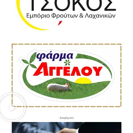
- Διαφήμιση -