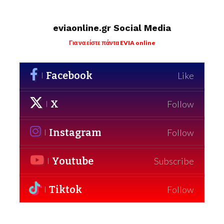
eviaonline.gr Social Media
Για να είστε πάντα EVIA online
Facebook
Like
X
Follow
Instagram
Follow
Youtube
Subscribe
Tiktok
Follow