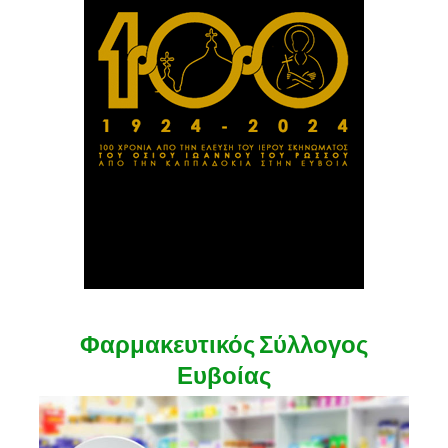
Φαρμακευτικός Σύλλογος
Ευβοίας