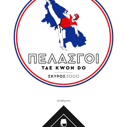
- Διαφήμιση -