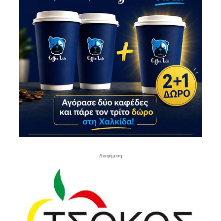
- Διαφήμιση -