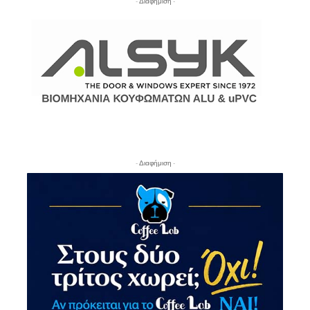
- Διαφήμιση -
- Διαφήμιση -