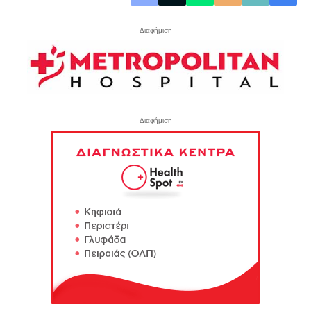
- Διαφήμιση -
- Διαφήμιση -