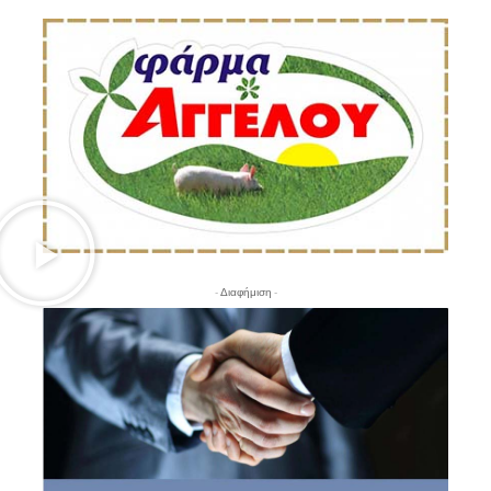
- Διαφήμιση -