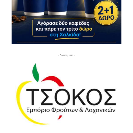
- Διαφήμιση -