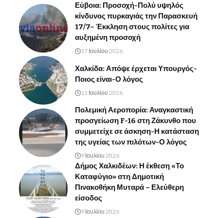
Εύβοια: Προσοχή-Πολύ υψηλός
κίνδυνος πυρκαγιάς την Παρασκευή
17/7– Έκκληση στους πολίτες για
αυξημένη προσοχή
17 Ιουλίου 2026
Χαλκίδα: Απόψε έρχεται Υπουργός-
Ποιος είναι-Ο λόγος
13 Ιουλίου 2026
Πολεμική Αεροπορία: Αναγκαστική
προσγείωση F-16 στη Ζάκυνθο που
συμμετείχε σε άσκηση-Η κατάσταση
της υγείας των πιλότων-Ο λόγος
9 Ιουλίου 2026
Δήμος Χαλκιδέων: Η έκθεση «Το
Καταφύγιο» στη Δημοτική
Πινακοθήκη Μυταρά – Ελεύθερη
είσοδος
9 Ιουλίου 2026