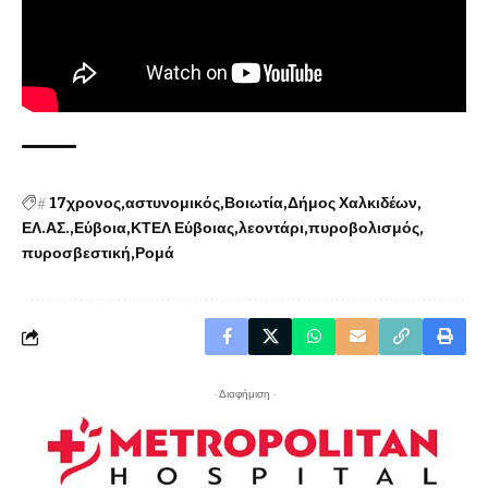
#
17χρονος
αστυνομικός
Βοιωτία
Δήμος Χαλκιδέων
ΕΛ.ΑΣ.
Εύβοια
ΚΤΕΛ Εύβοιας
λεοντάρι
πυροβολισμός
πυροσβεστική
Ρομά
- Διαφήμιση -