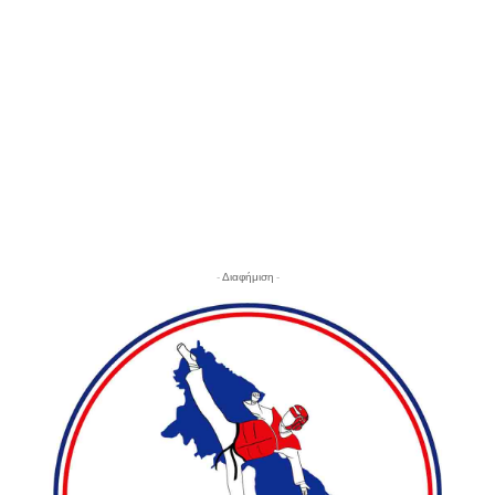
- Διαφήμιση -