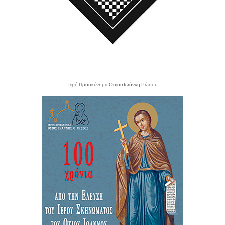
- Ιερό Προσκύνημα Οσίου Ιωάννη Ρώσου -