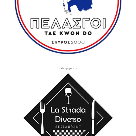
- Διαφήμιση -