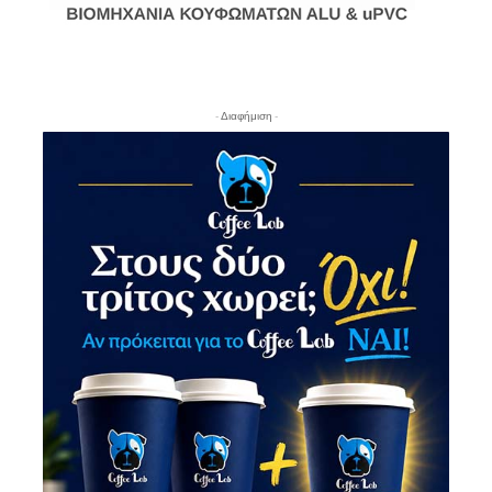
- Διαφήμιση -