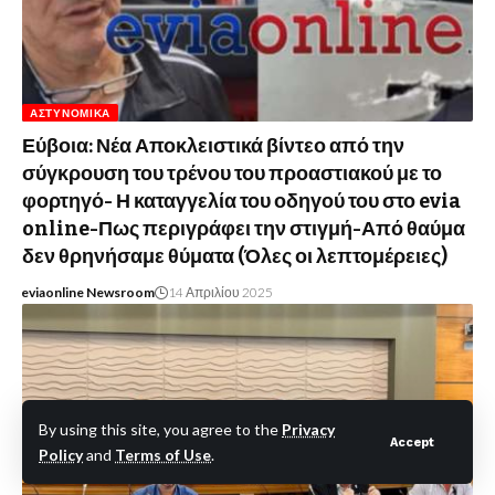
ΑΣΤΥΝΟΜΙΚΆ
Εύβοια: Νέα Αποκλειστικά βίντεο από την
σύγκρουση του τρένου του προαστιακού με το
φορτηγό- Η καταγγελία του οδηγού του στο evia
online-Πως περιγράφει την στιγμή-Από θαύμα
δεν θρηνήσαμε θύματα (Όλες οι λεπτομέρειες)
eviaonline Newsroom
14 Απριλίου 2025
By using this site, you agree to the
Privacy
Accept
Policy
and
Terms of Use
.