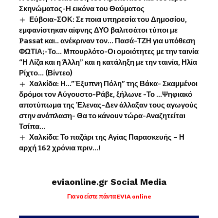
Σκηνώματος-Η εικόνα του Θαύματος
Εύβοια-ΣΟΚ: Σε ποια υπηρεσία του Δημοσίου,
εμφανίστηκαν αίφνης ΔΥΟ βαλιτσάτοι τύποι με
Passat και.. ανέκριναν τον… Πασά-ΤΖΗ για υπόθεση
ΦΩΤΙΑ;-Το… Μπουρλότο-Οι ομοιότητες με την ταινία
“Η Λίζα και η Άλλη” και η κατάληξη με την ταινία, Ηλία
Ρίχτο… (Βίντεο)
Χαλκίδα: Η…”Έξυπνη Πόλη” της Βάκα- Σκαμμένοι
δρόμοι τον Αύγουστο-Ράβε, ξήλωνε -Το …Ψηφιακό
αποτύπωμα της Έλενας-Δεν άλλαξαν τους αγωγούς
στην ανάπλαση- Θα το κάνουν τώρα-Αναζητείται
Τσίπα…
Χαλκίδα: Το παζάρι της Αγίας Παρασκευής – Η
αρχή 162 χρόνια πριν…!
eviaonline.gr Social Media
Για να είστε πάντα EVIA online