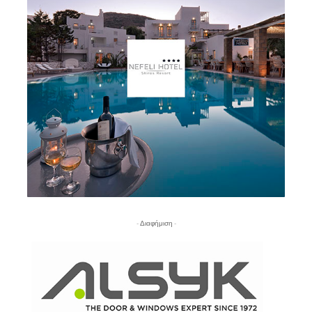
- Διαφήμιση -