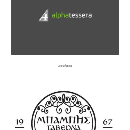
- Διαφήμιση -