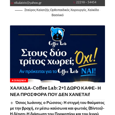
Σταύρος Καλατζής Ορθοπαιδικός Χειρουργός, Χαλκίδα -
Βασιλικό
ΚΟΙΝΩΝΊΑ
ΧΑΛΚΙΔΑ-Coffee Lab: 2+1 ΔΩΡΟ ΚΑΦΕ- Η
ΝΕΑ ΠΡΟΣΦΟΡΑ ΠΟΥ ΔΕΝ ΧΑΝΕΤΑΙ!
Όσιος Ιωάννης o Ρώσσος: Η στιγμή του θαύματος
με την βροχή, εν μέσω καύσωνα και φωτιάς (Βίντεο)-
Η δέηση-Η διάσωση του Προκοπίου και του Ιερού