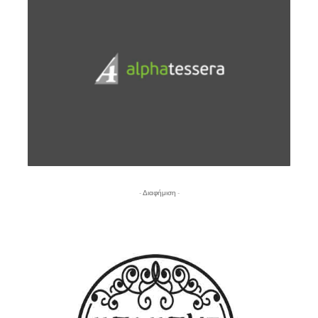
- Διαφήμιση -