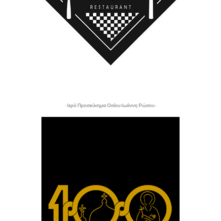
- Ιερό Προσκύνημα Οσίου Ιωάννη Ρώσου -