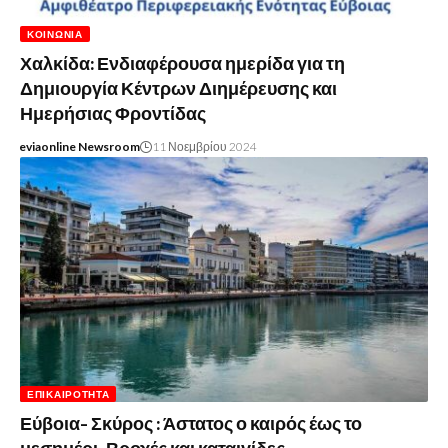
ΚΟΙΝΩΝΊΑ
Χαλκίδα: Ενδιαφέρουσα ημερίδα για τη
Δημιουργία Κέντρων Διημέρευσης και
Ημερήσιας Φροντίδας
eviaonline Newsroom
11 Νοεμβρίου 2024
ΕΠΙΚΑΙΡΌΤΗΤΑ
Εύβοια- Σκύρος : Άστατος ο καιρός έως το