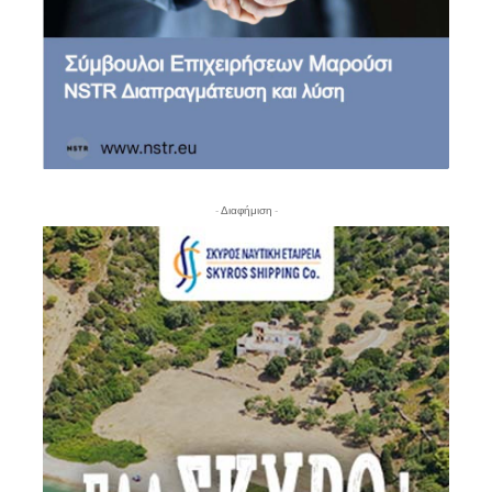
- Διαφήμιση -