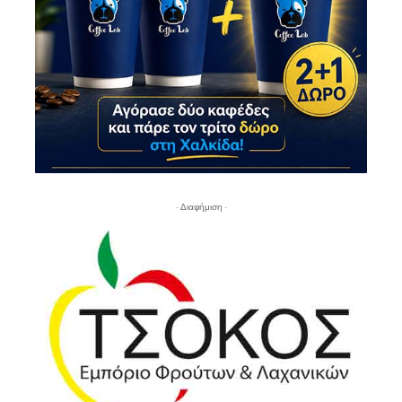
- Διαφήμιση -