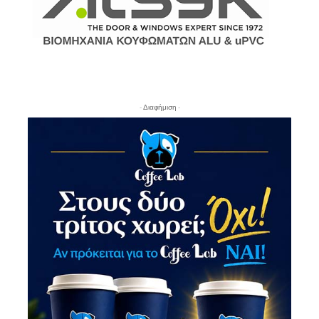
- Διαφήμιση -