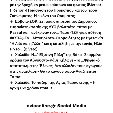
με την βροχή, εν μέσω καύσωνα και φωτιάς (Βίντεο)-
Η δέηση-Η διάσωση του Προκοπίου και του Ιερού
Σκηνώματος-Η εικόνα του Θαύματος
Εύβοια-ΣΟΚ: Σε ποια υπηρεσία του Δημοσίου,
εμφανίστηκαν αίφνης ΔΥΟ βαλιτσάτοι τύποι με
Passat και.. ανέκριναν τον… Πασά-ΤΖΗ για υπόθεση
ΦΩΤΙΑ;-Το… Μπουρλότο-Οι ομοιότητες με την ταινία
“Η Λίζα και η Άλλη” και η κατάληξη με την ταινία, Ηλία
Ρίχτο… (Βίντεο)
Χαλκίδα: Η…”Έξυπνη Πόλη” της Βάκα- Σκαμμένοι
δρόμοι τον Αύγουστο-Ράβε, ξήλωνε -Το …Ψηφιακό
αποτύπωμα της Έλενας-Δεν άλλαξαν τους αγωγούς
στην ανάπλαση- Θα το κάνουν τώρα-Αναζητείται
Τσίπα…
Χαλκίδα: Το παζάρι της Αγίας Παρασκευής – Η
αρχή 162 χρόνια πριν…!
eviaonline.gr Social Media