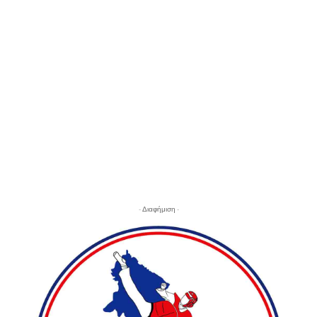
- Διαφήμιση -