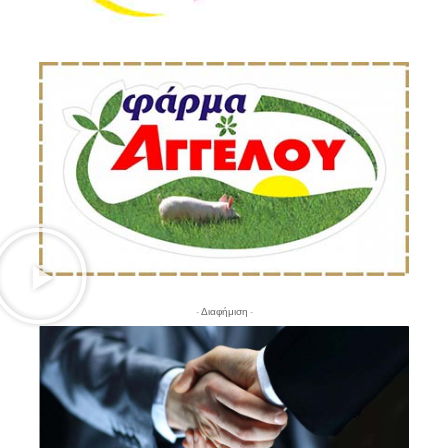
- Διαφήμιση -