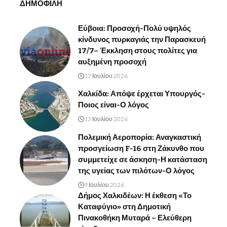
ΔΗΜΟΦΙΛΗ
Εύβοια: Προσοχή-Πολύ υψηλός
κίνδυνος πυρκαγιάς την Παρασκευή
17/7– Έκκληση στους πολίτες για
αυξημένη προσοχή
17 Ιουλίου 2026
Χαλκίδα: Απόψε έρχεται Υπουργός-
Ποιος είναι-Ο λόγος
13 Ιουλίου 2026
Πολεμική Αεροπορία: Αναγκαστική
προσγείωση F-16 στη Ζάκυνθο που
συμμετείχε σε άσκηση-Η κατάσταση
της υγείας των πιλότων-Ο λόγος
9 Ιουλίου 2026
Δήμος Χαλκιδέων: Η έκθεση «Το
Καταφύγιο» στη Δημοτική
Πινακοθήκη Μυταρά – Ελεύθερη