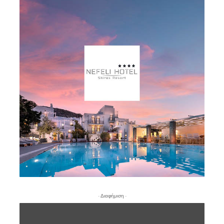
- Διαφήμιση -