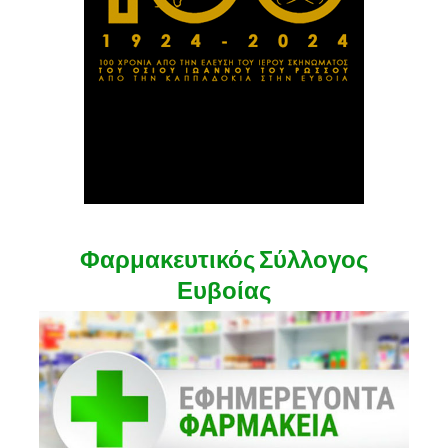
Φαρμακευτικός Σύλλογος
Ευβοίας