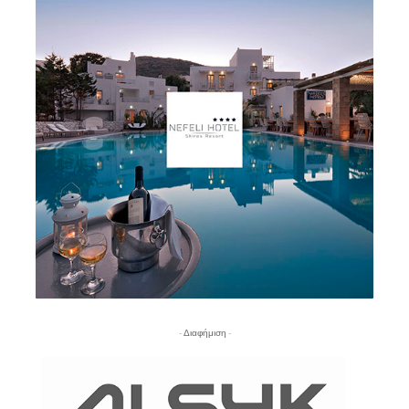
- Διαφήμιση -