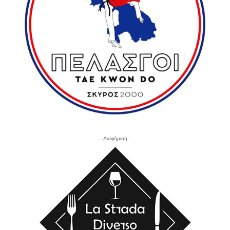
- Διαφήμιση -