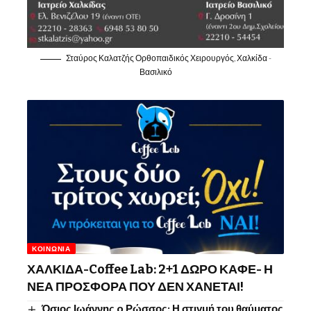
Σταύρος Καλατζής Ορθοπαιδικός Χειρουργός, Χαλκίδα -
Βασιλικό
ΚΟΙΝΩΝΊΑ
ΧΑΛΚΙΔΑ-Coffee Lab: 2+1 ΔΩΡΟ ΚΑΦΕ- Η
ΝΕΑ ΠΡΟΣΦΟΡΑ ΠΟΥ ΔΕΝ ΧΑΝΕΤΑΙ!
Όσιος Ιωάννης o Ρώσσος: Η στιγμή του θαύματος