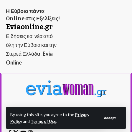
Η Εύβοια πάντα
Online στις Εξελίξεις!
Eviaonline.gr
Ειδήσεις και νέα από
όλη την Εύβοια και την
Στερεά Ελλάδα!
Evia
Online
Evia Woman - eviawoman.gr - Η Εύβοια στα
By using this site, you agree to the
Privacy
Accept
καλύτερά της!
Policy
and
Terms of Use
.