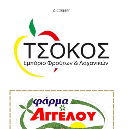
- Διαφήμιση -