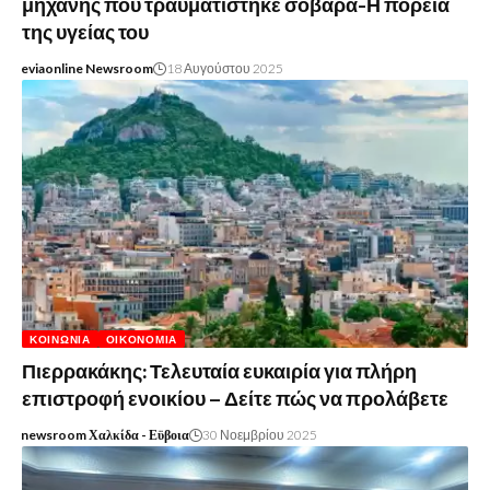
μηχανής που τραυματίστηκε σοβαρά-Η πορεία
της υγείας του
eviaonline Newsroom
18 Αυγούστου 2025
ΚΟΙΝΩΝΊΑ
ΟΙΚΟΝΟΜΊΑ
Πιερρακάκης: Τελευταία ευκαιρία για πλήρη
επιστροφή ενοικίου – Δείτε πώς να προλάβετε
newsroom Χαλκίδα - Εϋβοια
30 Νοεμβρίου 2025