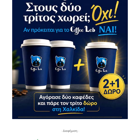
- Διαφήμιση -