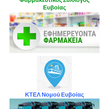
Φαρμακευτικός Σύλλογος
Ευβοίας
ΚΤΕΛ Νομού Ευβοίας