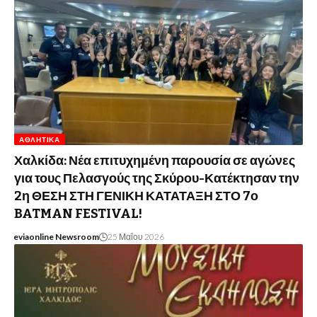
ΑΘΛΗΤΙΚΆ
Χαλκίδα: Νέα επιτυχημένη παρουσία σε αγώνες
για τους Πελασγούς της Σκύρου-Κατέκτησαν την
2η ΘΕΣΗ ΣΤΗ ΓΕΝΙΚΗ ΚΑΤΑΤΑΞΗ ΣΤΟ 7ο
BATMAN FESTIVAL!
eviaonline Newsroom
25 Μαΐου 2026