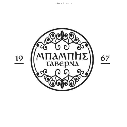
- Διαφήμιση -