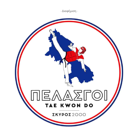
- Διαφήμιση -