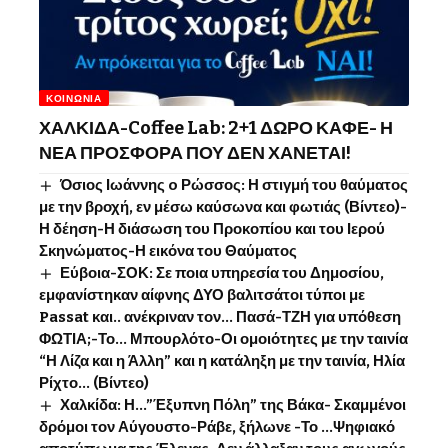
ΚΟΙΝΩΝΊΑ
ΧΑΛΚΙΔΑ-Coffee Lab: 2+1 ΔΩΡΟ ΚΑΦΕ- Η
ΝΕΑ ΠΡΟΣΦΟΡΑ ΠΟΥ ΔΕΝ ΧΑΝΕΤΑΙ!
Όσιος Ιωάννης o Ρώσσος: Η στιγμή του θαύματος
με την βροχή, εν μέσω καύσωνα και φωτιάς (Βίντεο)-
Η δέηση-Η διάσωση του Προκοπίου και του Ιερού
Σκηνώματος-Η εικόνα του Θαύματος
Εύβοια-ΣΟΚ: Σε ποια υπηρεσία του Δημοσίου,
εμφανίστηκαν αίφνης ΔΥΟ βαλιτσάτοι τύποι με
Passat και.. ανέκριναν τον… Πασά-ΤΖΗ για υπόθεση
ΦΩΤΙΑ;-Το… Μπουρλότο-Οι ομοιότητες με την ταινία
“Η Λίζα και η Άλλη” και η κατάληξη με την ταινία, Ηλία
Ρίχτο… (Βίντεο)
Χαλκίδα: Η…”Έξυπνη Πόλη” της Βάκα- Σκαμμένοι
δρόμοι τον Αύγουστο-Ράβε, ξήλωνε -Το …Ψηφιακό