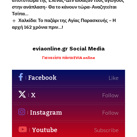
αποτύπωμα της Έλενας-Δεν άλλαξαν τους αγωγούς
στην ανάπλαση- Θα το κάνουν τώρα-Αναζητείται
Τσίπα…
Χαλκίδα: Το παζάρι της Αγίας Παρασκευής – Η
αρχή 162 χρόνια πριν…!
eviaonline.gr Social Media
Για να είστε πάντα EVIA online
Facebook
Like
X
Follow
Instagram
Follow
Youtube
Subscribe