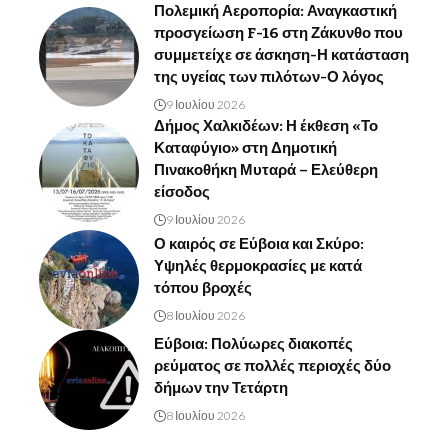
Πολεμική Αεροπορία: Αναγκαστική
προσγείωση F-16 στη Ζάκυνθο που
συμμετείχε σε άσκηση-Η κατάσταση
της υγείας των πιλότων-Ο λόγος
9 Ιουλίου 2026
Δήμος Χαλκιδέων: Η έκθεση «Το
Καταφύγιο» στη Δημοτική
Πινακοθήκη Μυταρά – Ελεύθερη
είσοδος
9 Ιουλίου 2026
Ο καιρός σε Εύβοια και Σκύρο:
Υψηλές θερμοκρασίες με κατά
τόπου βροχές
8 Ιουλίου 2026
Εύβοια: Πολύωρες διακοπές
ρεύματος σε πολλές περιοχές δύο
δήμων την Τετάρτη
8 Ιουλίου 2026