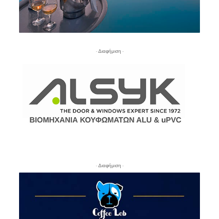
- Διαφήμιση -
- Διαφήμιση -