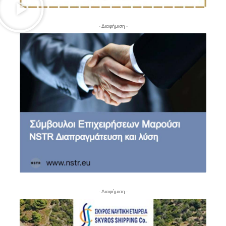
- Διαφήμιση -
- Διαφήμιση -