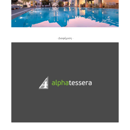
- Διαφήμιση -