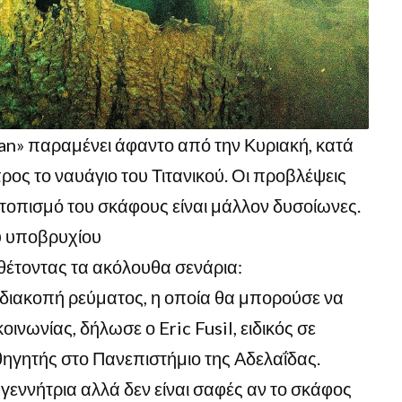
itan» παραμένει άφαντο από την Κυριακή, κατά
ρος το ναυάγιο του Τιτανικού. Οι προβλέψεις
τοπισμό του σκάφους είναι μάλλον δυσοίωνες.
ου υποβρυχίου
έτοντας τα ακόλουθα σενάρια:
η διακοπή ρεύματος, η οποία θα μπορούσε να
οινωνίας, δήλωσε ο Eric Fusil, ειδικός σε
γητής στο Πανεπιστήμιο της Αδελαΐδας.
εννήτρια αλλά δεν είναι σαφές αν το σκάφος