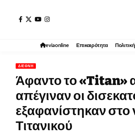
eviaonline
Επικαιρότητα
Πολιτική
ΔΙΕΘΝΉ
Άφαντο το «Titan» α
απέγιναν οι δισεκα
εξαφανίστηκαν στο 
Τιτανικού