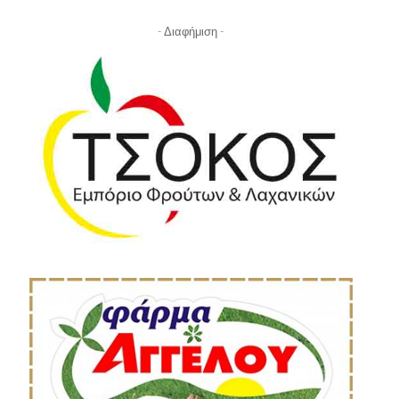
- Διαφήμιση -